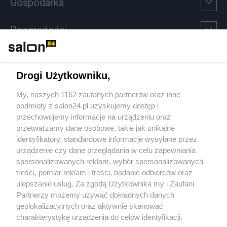
Gospodarka
Rozmaitości
Technologie
Drogi Użytkowniku,
Sport
My, naszych 1162 zaufanych partnerów oraz inne
podmioty z salon24.pl uzyskujemy dostęp i
Społeczeństwo
przechowujemy informacje na urządzeniu oraz
przetwarzamy dane osobowe, takie jak unikalne
Kultura
identyfikatory, standardowe informacje wysyłane przez
urządzenie czy dane przeglądania w celu zapewniania
spersonalizowanych reklam, wybór spersonalizowanych
treści, pomiar reklam i treści, badanie odbiorców oraz
ulepszanie usług. Za zgodą Użytkownika my i Zaufani
X
Facebook
Instagram
Youtube
Partnerzy możemy używać dokładnych danych
geolokalizacyjnych oraz aktywnie skanować
charakterystykę urządzenia do celów identyfikacji.