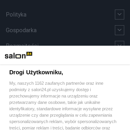
Polityka
Gospodarka
Rozmaitości
Technologie
Drogi Użytkowniku,
Sport
My, naszych 1162 zaufanych partnerów oraz inne
podmioty z salon24.pl uzyskujemy dostęp i
Społeczeństwo
przechowujemy informacje na urządzeniu oraz
przetwarzamy dane osobowe, takie jak unikalne
Kultura
identyfikatory, standardowe informacje wysyłane przez
urządzenie czy dane przeglądania w celu zapewniania
spersonalizowanych reklam, wybór spersonalizowanych
treści, pomiar reklam i treści, badanie odbiorców oraz