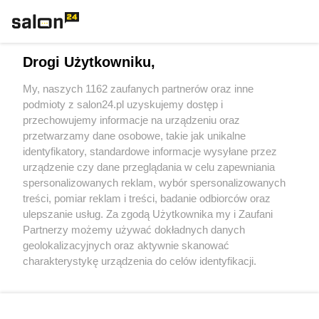
Technologie
Drogi Użytkowniku,
Sport
My, naszych 1162 zaufanych partnerów oraz inne
podmioty z salon24.pl uzyskujemy dostęp i
Społeczeństwo
przechowujemy informacje na urządzeniu oraz
przetwarzamy dane osobowe, takie jak unikalne
Kultura
identyfikatory, standardowe informacje wysyłane przez
urządzenie czy dane przeglądania w celu zapewniania
spersonalizowanych reklam, wybór spersonalizowanych
treści, pomiar reklam i treści, badanie odbiorców oraz
ulepszanie usług. Za zgodą Użytkownika my i Zaufani
X
Facebook
Instagram
Youtube
Partnerzy możemy używać dokładnych danych
geolokalizacyjnych oraz aktywnie skanować
charakterystykę urządzenia do celów identyfikacji.
Web Content Media sp. z o. o. © 2022
Ponieważ cenimy Twoją prywatność, prosimy o zgodę na
korzystanie z tych technologii poprzez kliknięcie
„Akceptuję”. Zgoda jest dobrowolna i zawsze możesz ją
Pomoc
O nas
Praca
Reklama
Kontakt