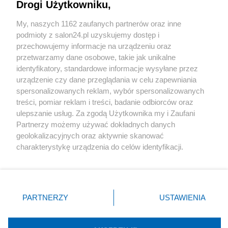
Drogi Użytkowniku,
Sport
My, naszych 1162 zaufanych partnerów oraz inne
podmioty z salon24.pl uzyskujemy dostęp i
Społeczeństwo
przechowujemy informacje na urządzeniu oraz
przetwarzamy dane osobowe, takie jak unikalne
Kultura
identyfikatory, standardowe informacje wysyłane przez
urządzenie czy dane przeglądania w celu zapewniania
spersonalizowanych reklam, wybór spersonalizowanych
treści, pomiar reklam i treści, badanie odbiorców oraz
ulepszanie usług. Za zgodą Użytkownika my i Zaufani
X
Facebook
Instagram
Youtube
Partnerzy możemy używać dokładnych danych
geolokalizacyjnych oraz aktywnie skanować
charakterystykę urządzenia do celów identyfikacji.
Web Content Media sp. z o. o. © 2022
Ponieważ cenimy Twoją prywatność, prosimy o zgodę na
korzystanie z tych technologii poprzez kliknięcie
„Akceptuję”. Zgoda jest dobrowolna i zawsze możesz ją
Pomoc
O nas
Praca
Reklama
Kontakt
zmienić/wycofać klikając przycisk ustawień prywatności
PARTNERZY
USTAWIENIA
znajdujący się w lewym dolnym rogu strony
. Niektóre
rodzaje przetwarzania danych nie wymagają zgody
użytkownika, ale masz prawo sprzeciwić się takiemu