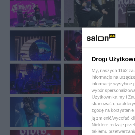
Drogi Użytkow
My, naszych 1162 zau
informacje na urządze
informacje wysyłane 
wybór spersonalizowan
Użytkownika my i Zau
skanować charakterys
zgodę na korzystanie 
ją zmienić/wycofać kl
Niektóre rodzaje prz
takiemu przetwarzaniu