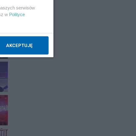
 naszych serwisów
esz w
Polityce
AKCEPTUJĘ