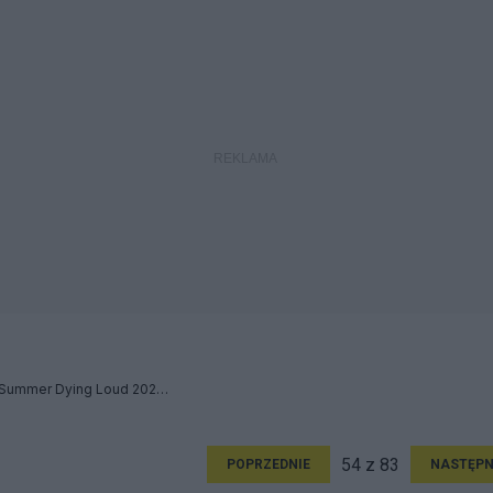
Słodkie, słodkie słońce: Summer Dying Loud 2023 - Relacja
54 z 83
POPRZEDNIE
NASTĘPN