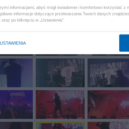
szymi informacjami, abyś mógł świadomie i komfortowo korzystać z
gółowe informacje dotyczące przetwarzania Twoich danych znajdzi
s
oraz po kliknięciu w „Ustawienia”.
USTAWIENIA