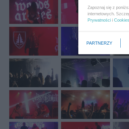
Zapoznaj się z poniż
internetowych. Szcze
Prywatności
i
Cookie
PARTNERZY