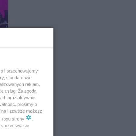
ęp i przechowujemy
ory, standardowe
alizowanych reklam,
ie usług. Za zgodą
ych oraz aktywnie
watność, prosimy o
wolna i zawsze możesz
m rogu strony
.
sprzeciwić się