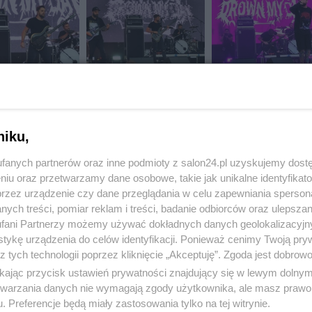
niku,
fanych partnerów oraz inne podmioty z salon24.pl uzyskujemy dost
niu oraz przetwarzamy dane osobowe, takie jak unikalne identyfikat
przez urządzenie czy dane przeglądania w celu zapewniania sperson
ych treści, pomiar reklam i treści, badanie odbiorców oraz ulepszan
fani Partnerzy możemy używać dokładnych danych geolokalizacyjn
tykę urządzenia do celów identyfikacji. Ponieważ cenimy Twoją pry
z tych technologii poprzez kliknięcie „Akceptuję”. Zgoda jest dobro
ikając przycisk ustawień prywatności znajdujący się w lewym dolny
etwarzania danych nie wymagają zgody użytkownika, ale masz prawo 
. Preferencje będą miały zastosowania tylko na tej witrynie.