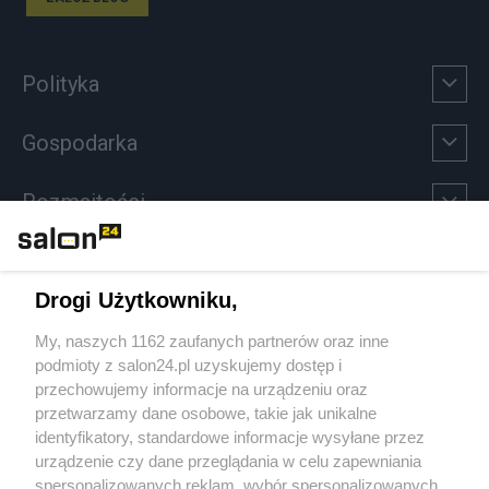
Polityka
Gospodarka
Rozmaitości
Technologie
Drogi Użytkowniku,
Sport
My, naszych 1162 zaufanych partnerów oraz inne
podmioty z salon24.pl uzyskujemy dostęp i
Społeczeństwo
przechowujemy informacje na urządzeniu oraz
przetwarzamy dane osobowe, takie jak unikalne
Kultura
identyfikatory, standardowe informacje wysyłane przez
urządzenie czy dane przeglądania w celu zapewniania
spersonalizowanych reklam, wybór spersonalizowanych