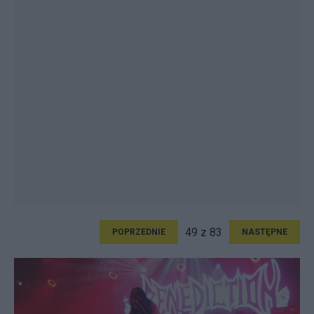
49 z 83
POPRZEDNIE
NASTĘPNE