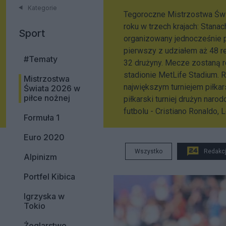
Kategorie
Tegoroczne Mistrzostwa Świa
roku w trzech krajach: Stan
Sport
organizowany jednocześnie pr
pierwszy z udziałem aż 48 r
#Tematy
32 drużyny. Mecze zostaną r
stadionie MetLife Stadium. 
Mistrzostwa
największym turniejem piłkars
Świata 2026 w
piłce nożnej
piłkarski turniej drużyn nar
futbolu - Cristiano Ronaldo,
Formuła 1
Euro 2020
Wszystko
Redakc
Alpinizm
Portfel Kibica
Igrzyska w
Tokio
Żeglarstwo