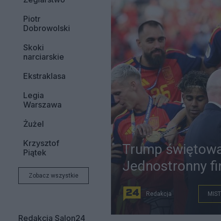
Piotr
Dobrowolski
Skoki
narciarskie
Ekstraklasa
Legia
Warszawa
Żużel
Krzysztof
Trump świętował
Piątek
Jednostronny fi
Zobacz wszystkie
Redakcja
MIST
Redakcja Salon24