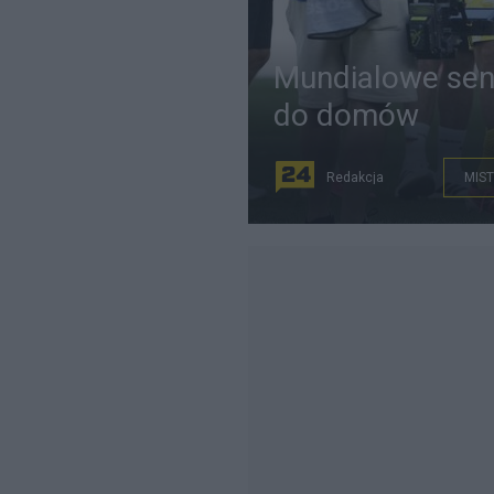
Mundialowe sens
do domów
Redakcja
MIST