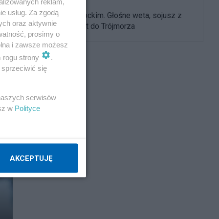
alizowanych reklam,
ie usług. Za zgodą
Rok z Nawrockim. Głośne weta, sojusz z
ych oraz aktywnie
USA i powrót do Trójmorza
watność, prosimy o
wolna i zawsze możesz
m rogu strony
.
sprzeciwić się
 naszych serwisów
esz w
Polityce
AKCEPTUJĘ