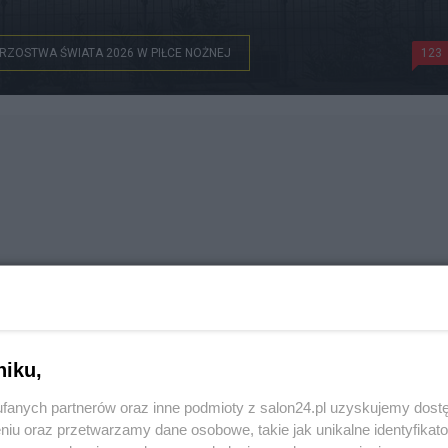
RZOSTWA ŚWIATA 2026 W PIŁCE NOŻNEJ
123
niku,
fanych partnerów oraz inne podmioty z salon24.pl uzyskujemy dost
niu oraz przetwarzamy dane osobowe, takie jak unikalne identyfikat