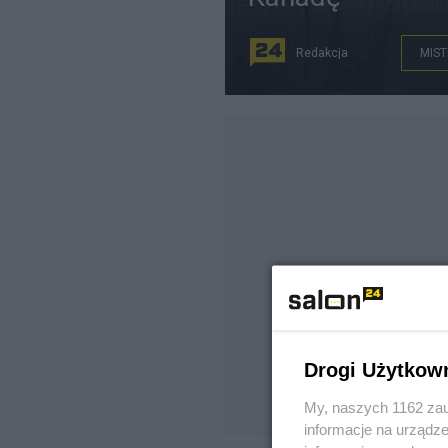
Redakcja
MIST
Drogi Użytkow
My, naszych 1162 zau
informacje na urządze