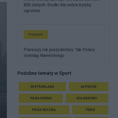
800 złotych. Środki dla rodzin byłyby
ogromne
Prezydent
Pierwszy rok prezydentury. Tak Polacy
oceniają Nawrockiego
Podobne tematy w Sport
EKSTRAKLASA
ALPINIZM
PIŁKA NOŻNA
KOLARSTWO
PIŁKA RĘCZNA
TENIS