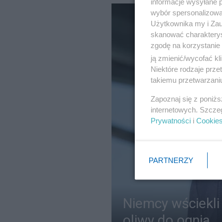
informacje wysyłane 
wybór spersonalizowan
Użytkownika my i Zau
skanować charakterys
zgodę na korzystanie 
ją zmienić/wycofać kl
Niektóre rodzaje prz
takiemu przetwarzaniu
Zapoznaj się z poniż
internetowych. Szcze
Prywatności
i
Cookie
PARTNERZY
Niemcy wściekli
oliwy do ognia