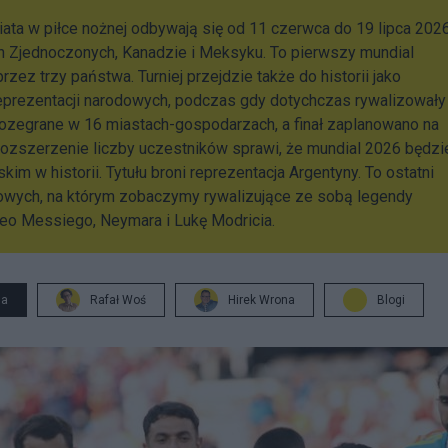
ta w piłce nożnej odbywają się od 11 czerwca do 19 lipca 202
ach Zjednoczonych, Kanadzie i Meksyku. To pierwszy mundial
zez trzy państwa. Turniej przejdzie także do historii jako
eprezentacji narodowych, podczas gdy dotychczas rywalizowały
ozegrane w 16 miastach-gospodarzach, a finał zaplanowano na
Rozszerzenie liczby uczestników sprawi, że mundial 2026 będzi
kim w historii. Tytułu broni reprezentacja Argentyny. To ostatni
odowych, na którym zobaczymy rywalizujące ze sobą legendy
 Leo Messiego, Neymara i Lukę Modricia.
ja
Rafał Woś
Hirek Wrona
Blogi