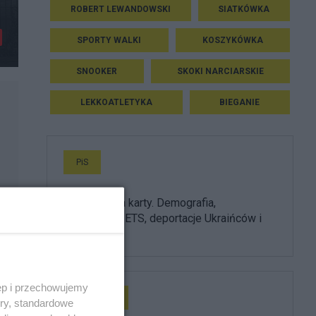
ROBERT LEWANDOWSKI
SIATKÓWKA
SPORTY WALKI
KOSZYKÓWKA
SNOOKER
SKOKI NARCIARSKIE
LEKKOATLETYKA
BIEGANIE
PiS
PiS odkrywa karty. Demografia,
mieszkania, ETS, deportacje Ukraińców i
rozliczenia
ęp i przechowujemy
Prezydent
ory, standardowe