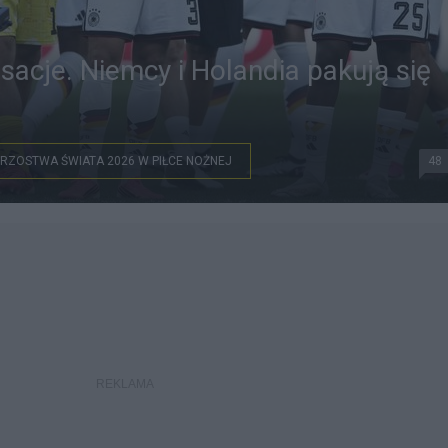
acje. Niemcy i Holandia pakują się
RZOSTWA ŚWIATA 2026 W PIŁCE NOŻNEJ
48