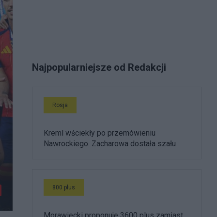
Najpopularniejsze od Redakcji
Rosja
Kreml wściekły po przemówieniu
Nawrockiego. Zacharowa dostała szału
800 plus
Morawiecki proponuje 3600 plus zamiast