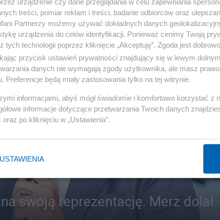
przez urządzenie czy dane przeglądania w celu zapewniania sperson
ych treści, pomiar reklam i treści, badanie odbiorców oraz ulepszan
fani Partnerzy możemy używać dokładnych danych geolokalizacyjn
tykę urządzenia do celów identyfikacji. Ponieważ cenimy Twoją pry
z tych technologii poprzez kliknięcie „Akceptuję”. Zgoda jest dobro
ikając przycisk ustawień prywatności znajdujący się w lewym dolny
etwarzania danych nie wymagają zgody użytkownika, ale masz prawo 
. Preferencje będą miały zastosowania tylko na tej witrynie.
szymi informacjami, abyś mógł świadomie i komfortowo korzystać z
gółowe informacje dotyczące przetwarzania Twoich danych znajdzi
s
oraz po kliknięciu w „Ustawienia”.
USTAWIENIA
 na swoją reprezentację. Merz dolał