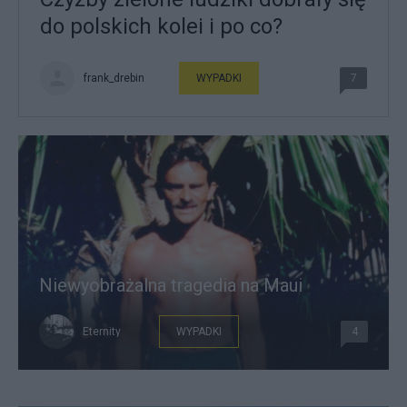
do polskich kolei i po co?
frank_drebin
WYPADKI
7
Niewyobrażalna tragedia na Maui
Eternity
WYPADKI
4