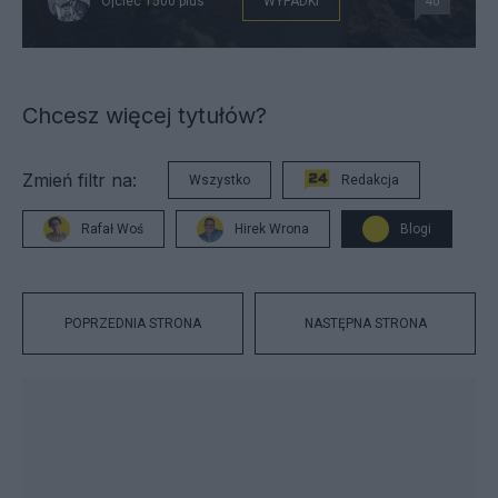
Ojciec 1500 plus
WYPADKI
40
Chcesz więcej tytułów?
Zmień filtr na:
Wszystko
Redakcja
Rafał Woś
Hirek Wrona
Blogi
POPRZEDNIA STRONA
NASTĘPNA STRONA