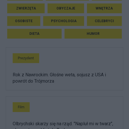
ZWIERZĘTA
OBYCZAJE
WNĘTRZA
OSOBISTE
PSYCHOLOGIA
CELEBRYCI
DIETA
HUMOR
Prezydent
Rok z Nawrockim. Głośne weta, sojusz z USA i
powrót do Trójmorza
Film
Olbrychski skarży się na rząd. "Napluł mi w twarz",