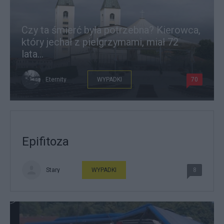
Czy ta śmierć była potrzebna? Kierowca,
który jechał z pielgrzymami, miał 72
lata…
Eternity
WYPADKI
70
Epifitoza
Stary
WYPADKI
8