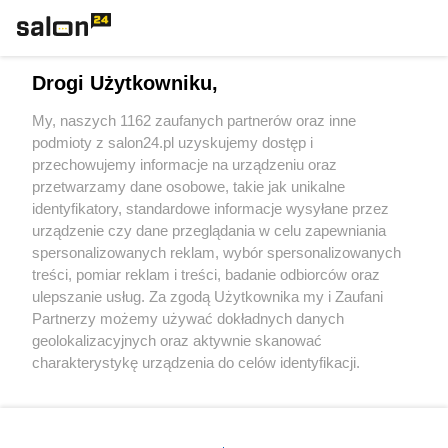
Technologie
Drogi Użytkowniku,
Sport
My, naszych 1162 zaufanych partnerów oraz inne
podmioty z salon24.pl uzyskujemy dostęp i
Społeczeństwo
przechowujemy informacje na urządzeniu oraz
przetwarzamy dane osobowe, takie jak unikalne
Kultura
identyfikatory, standardowe informacje wysyłane przez
urządzenie czy dane przeglądania w celu zapewniania
spersonalizowanych reklam, wybór spersonalizowanych
treści, pomiar reklam i treści, badanie odbiorców oraz
ulepszanie usług. Za zgodą Użytkownika my i Zaufani
X
Facebook
Instagram
Youtube
Partnerzy możemy używać dokładnych danych
geolokalizacyjnych oraz aktywnie skanować
charakterystykę urządzenia do celów identyfikacji.
Web Content Media sp. z o. o. © 2022
Ponieważ cenimy Twoją prywatność, prosimy o zgodę na
korzystanie z tych technologii poprzez kliknięcie
„Akceptuję”. Zgoda jest dobrowolna i zawsze możesz ją
Pomoc
O nas
Praca
Reklama
Kontakt