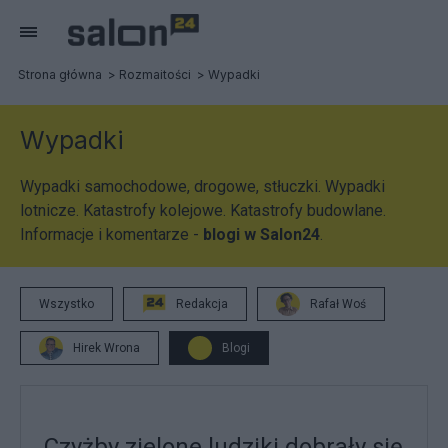
Strona główna
Rozmaitości
Wypadki
Wypadki
Wypadki samochodowe, drogowe, stłuczki. Wypadki
lotnicze. Katastrofy kolejowe. Katastrofy budowlane.
Informacje i komentarze -
blogi w Salon24
.
Wszystko
Redakcja
Rafał Woś
Hirek Wrona
Blogi
Czyżby zielone ludziki dobrały się