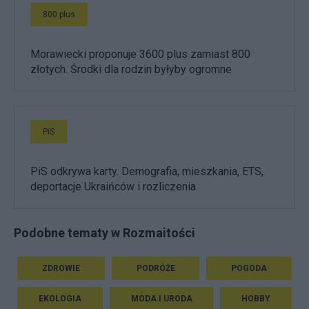
800 plus
Morawiecki proponuje 3600 plus zamiast 800
złotych. Środki dla rodzin byłyby ogromne
PiS
PiS odkrywa karty. Demografia, mieszkania, ETS,
deportacje Ukraińców i rozliczenia
Podobne tematy w Rozmaitości
ZDROWIE
PODRÓŻE
POGODA
EKOLOGIA
MODA I URODA
HOBBY