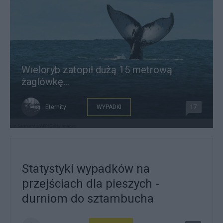
Wieloryb zatopił dużą 15 metrową
żaglówkę…
Eternity
WYPADKI
17
Statystyki wypadków na
przejściach dla pieszych -
durniom do sztambucha