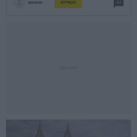
generee
WYPADKI
34