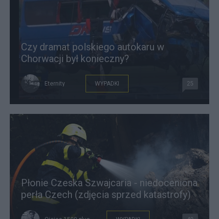
Czy dramat polskiego autokaru w
Chorwacji był konieczny?
Eternity
WYPADKI
25
Płonie Czeska Szwajcaria - niedoceniona
perła Czech (zdjęcia sprzed katastrofy)