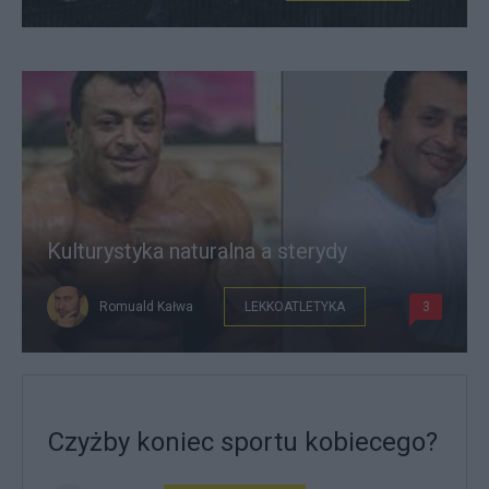
Kulturystyka naturalna a sterydy
Romuald Kałwa
LEKKOATLETYKA
3
Czyżby koniec sportu kobiecego?