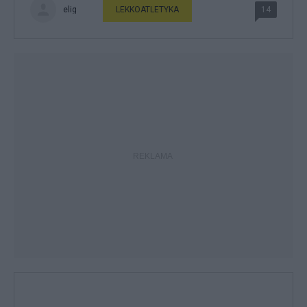
elig
LEKKOATLETYKA
14