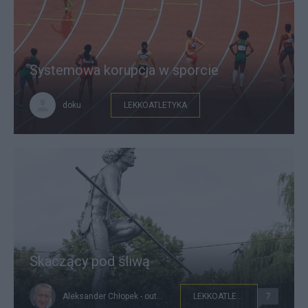
Systemowa korupcja w sporcie
doku
LEKKOATLETYKA
Skaczący pod śliwą
Aleksander Chłopek - outsider221
LEKKOATLETYKA
7