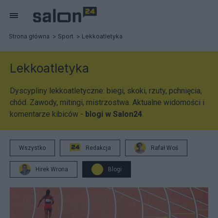
Strona główna
Sport
Lekkoatletyka
Lekkoatletyka
Dyscypliny lekkoatletyczne: biegi, skoki, rzuty, pchnięcia,
chód. Zawody, mitingi, mistrzostwa. Aktualne widomości i
komentarze kibiców -
blogi w Salon24
.
Wszystko
Redakcja
Rafał Woś
Hirek Wrona
Blogi