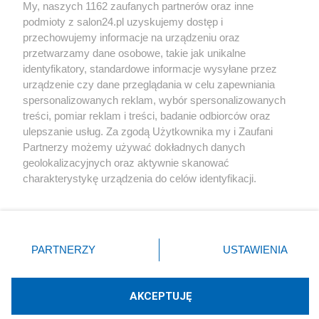
My, naszych 1162 zaufanych partnerów oraz inne
podmioty z salon24.pl uzyskujemy dostęp i
Społeczeństwo
przechowujemy informacje na urządzeniu oraz
przetwarzamy dane osobowe, takie jak unikalne
Kultura
identyfikatory, standardowe informacje wysyłane przez
urządzenie czy dane przeglądania w celu zapewniania
spersonalizowanych reklam, wybór spersonalizowanych
treści, pomiar reklam i treści, badanie odbiorców oraz
ulepszanie usług. Za zgodą Użytkownika my i Zaufani
X
Facebook
Instagram
Youtube
Partnerzy możemy używać dokładnych danych
geolokalizacyjnych oraz aktywnie skanować
charakterystykę urządzenia do celów identyfikacji.
Web Content Media sp. z o. o. © 2022
Ponieważ cenimy Twoją prywatność, prosimy o zgodę na
korzystanie z tych technologii poprzez kliknięcie
„Akceptuję”. Zgoda jest dobrowolna i zawsze możesz ją
Pomoc
O nas
Praca
Reklama
Kontakt
zmienić/wycofać klikając przycisk ustawień prywatności
PARTNERZY
USTAWIENIA
znajdujący się w lewym dolnym rogu strony
. Niektóre
rodzaje przetwarzania danych nie wymagają zgody
użytkownika, ale masz prawo sprzeciwić się takiemu
AKCEPTUJĘ
przetwarzaniu. Preferencje będą miały zastosowania tylko
Technologię dostarcza:
W3media.pl