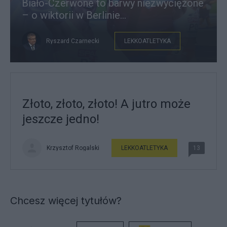
Biało-Czerwone to barwy niezwyciężone
– o wiktorii w Berlinie...
Ryszard Czarnecki
LEKKOATLETYKA
Złoto, złoto, złoto! A jutro może
jeszcze jedno!
Krzysztof Rogalski
LEKKOATLETYKA
13
Chcesz więcej tytułów?