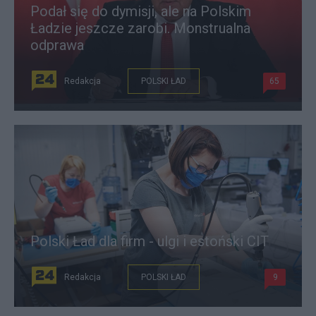
Podał się do dymisji, ale na Polskim
Ładzie jeszcze zarobi. Monstrualna
odprawa
Redakcja
POLSKI ŁAD
65
Polski Ład dla firm - ulgi i estoński CIT
Redakcja
POLSKI ŁAD
9