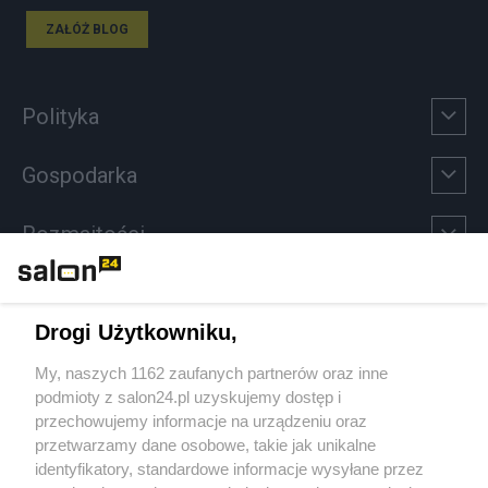
ZAŁÓŻ BLOG
Polityka
Gospodarka
Rozmaitości
Technologie
Drogi Użytkowniku,
Sport
My, naszych 1162 zaufanych partnerów oraz inne
podmioty z salon24.pl uzyskujemy dostęp i
Społeczeństwo
przechowujemy informacje na urządzeniu oraz
przetwarzamy dane osobowe, takie jak unikalne
Kultura
identyfikatory, standardowe informacje wysyłane przez