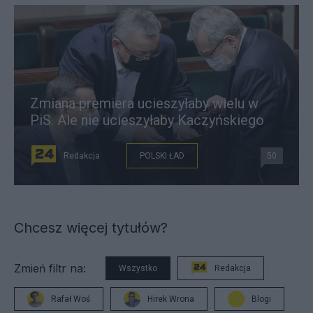
Zmiana premiera ucieszyłaby wielu w
PiS. Ale nie ucieszyłaby Kaczyńskiego
Redakcja
POLSKI ŁAD
50
Chcesz więcej tytułów?
Zmień filtr na:
Wszystko
Redakcja
Rafał Woś
Hirek Wrona
Blogi