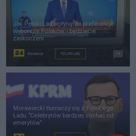
Jak Polski Ład wpłynął na preferencje
wyborcze Polaków - będziecie
zaskoczeni
Redakcja
POLSKI ŁAD
19
Morawiecki tłumaczy się z Polskiego
Ładu. "Celebrytów bardziej słychać niż
emerytów"