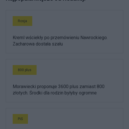
Rosja
Kreml wściekły po przemówieniu Nawrockiego.
Zacharowa dostała szału
800 plus
Morawiecki proponuje 3600 plus zamiast 800
złotych. Środki dla rodzin byłyby ogromne
PiS