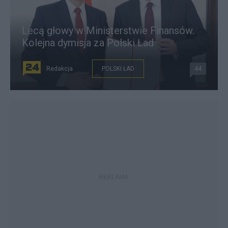
Lecą głowy w Ministerstwie Finansów.
Kolejna dymisja za Polski Ład
Redakcja
POLSKI ŁAD
44