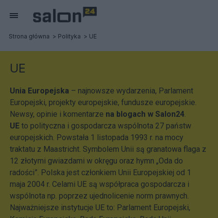
Strona główna
Polityka
UE
UE
Unia Europejska
– najnowsze wydarzenia, Parlament
Europejski, projekty europejskie, fundusze europejskie.
Newsy, opinie i komentarze
na blogach w Salon24
.
UE
to polityczna i gospodarcza wspólnota 27 państw
europejskich. Powstała 1 listopada 1993 r. na mocy
traktatu z Maastricht. Symbolem Unii są granatowa flaga z
12 złotymi gwiazdami w okręgu oraz hymn „Oda do
radości”. Polska jest członkiem Unii Europejskiej od 1
maja 2004 r. Celami UE są współpraca gospodarcza i
wspólnota np. poprzez ujednolicenie norm prawnych.
Najważniejsze instytucje UE to: Parlament Europejski,