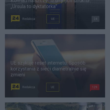
Konflikt na szczycie unijnych struktur.
„Ursula to dyktatorka”
Redakcja
UE
24
UE szykuje reset internetu. Sposób
korzystania z sieci diametralnie się
zmieni
Redakcja
UE
129