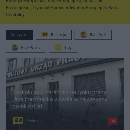
Komisja Europejska, Rada Europejska, Rada Unii
Europejskiej, Trybunał Sprawiedliwości, Europejski Bank
Centralny.
Wszystko
Redakcja
Rafał Woś
Hirek Wrona
Blogi
Zaskakujący paradoks na rynku pracy.
Unia Europejska wpadła w największy
dołek od lat
Redakcja
UE
34