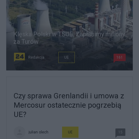
Klęska Polski w TSUE. Zapłacimy miliony
za Turów
Redakcja
UE
161
Czy sprawa Grenlandii i umowa z
Mercosur ostatecznie pogrzebią
UE?
julian olech
UE
15