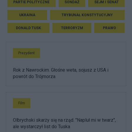
PARTIE POLITYCZNE
SONDAŻ
SEJM I SENAT
UKRAINA
TRYBUNAŁ KONSTYTUCYJNY
DONALD TUSK
TERRORYZM
PRAWO
Prezydent
Rok z Nawrockim. Głośne weta, sojusz z USA i
powrót do Trójmorza
Film
Olbrychski skarży się na rząd. "Napluł mi w twarz",
ale wystarczył list do Tuska