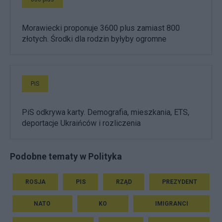
Morawiecki proponuje 3600 plus zamiast 800
złotych. Środki dla rodzin byłyby ogromne
PiS
PiS odkrywa karty. Demografia, mieszkania, ETS,
deportacje Ukraińców i rozliczenia
Podobne tematy w Polityka
ROSJA
PIS
RZĄD
PREZYDENT
NATO
KO
IMIGRANCI