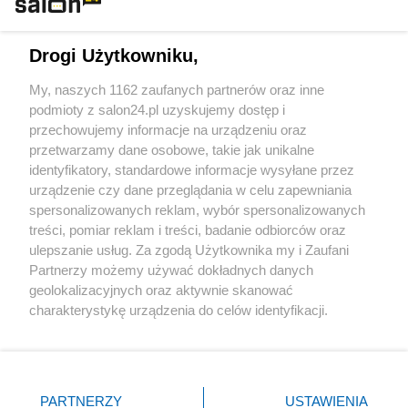
Technologie
Drogi Użytkowniku,
Sport
My, naszych 1162 zaufanych partnerów oraz inne
podmioty z salon24.pl uzyskujemy dostęp i
Społeczeństwo
przechowujemy informacje na urządzeniu oraz
przetwarzamy dane osobowe, takie jak unikalne
Kultura
identyfikatory, standardowe informacje wysyłane przez
urządzenie czy dane przeglądania w celu zapewniania
spersonalizowanych reklam, wybór spersonalizowanych
treści, pomiar reklam i treści, badanie odbiorców oraz
ulepszanie usług. Za zgodą Użytkownika my i Zaufani
X
Facebook
Instagram
Youtube
Partnerzy możemy używać dokładnych danych
geolokalizacyjnych oraz aktywnie skanować
charakterystykę urządzenia do celów identyfikacji.
Web Content Media sp. z o. o. © 2022
Ponieważ cenimy Twoją prywatność, prosimy o zgodę na
korzystanie z tych technologii poprzez kliknięcie
„Akceptuję”. Zgoda jest dobrowolna i zawsze możesz ją
Pomoc
O nas
Praca
Reklama
Kontakt
zmienić/wycofać klikając przycisk ustawień prywatności
PARTNERZY
USTAWIENIA