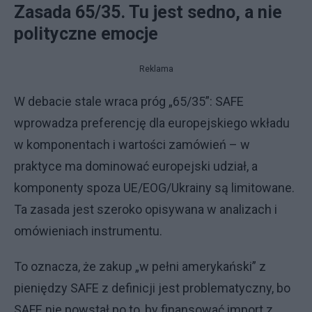
Zasada 65/35. Tu jest sedno, a nie
polityczne emocje
Reklama
W debacie stale wraca próg „65/35”: SAFE
wprowadza preferencję dla europejskiego wkładu
w komponentach i wartości zamówień – w
praktyce ma dominować europejski udział, a
komponenty spoza UE/EOG/Ukrainy są limitowane.
Ta zasada jest szeroko opisywana w analizach i
omówieniach instrumentu.
To oznacza, że zakup „w pełni amerykański” z
pieniędzy SAFE z definicji jest problematyczny, bo
SAFE nie powstał po to, by finansować import z