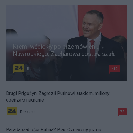
Kreml wściekły po przemówieniu
Nawrockiego. Zacharowa dostała szału
Redakcja
419
Drugi Prigożyn. Zagroził Putinowi atakiem, miliony
obejrzało nagranie
Redakcja
78
Parada słabości Putina? Plac Czerwony już nie