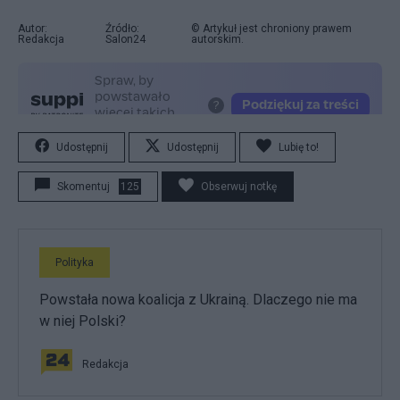
Autor:
Źródło:
© Artykuł jest chroniony prawem
Redakcja
Salon24
autorskim.
Udostępnij
Udostępnij
Lubię to!
Skomentuj
125
Obserwuj notkę
Polityka
Powstała nowa koalicja z Ukrainą. Dlaczego nie ma
w niej Polski?
Redakcja