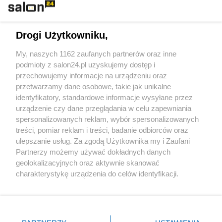
Technologie
Drogi Użytkowniku,
Sport
My, naszych 1162 zaufanych partnerów oraz inne
podmioty z salon24.pl uzyskujemy dostęp i
Społeczeństwo
przechowujemy informacje na urządzeniu oraz
przetwarzamy dane osobowe, takie jak unikalne
Kultura
identyfikatory, standardowe informacje wysyłane przez
urządzenie czy dane przeglądania w celu zapewniania
spersonalizowanych reklam, wybór spersonalizowanych
treści, pomiar reklam i treści, badanie odbiorców oraz
ulepszanie usług. Za zgodą Użytkownika my i Zaufani
X
Facebook
Instagram
Youtube
Partnerzy możemy używać dokładnych danych
geolokalizacyjnych oraz aktywnie skanować
charakterystykę urządzenia do celów identyfikacji.
Web Content Media sp. z o. o. © 2022
Ponieważ cenimy Twoją prywatność, prosimy o zgodę na
korzystanie z tych technologii poprzez kliknięcie
„Akceptuję”. Zgoda jest dobrowolna i zawsze możesz ją
Pomoc
O nas
Praca
Reklama
Kontakt
zmienić/wycofać klikając przycisk ustawień prywatności