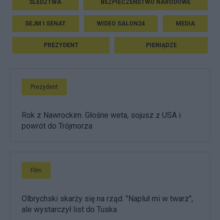
ŚLEDZTWA
BEZPIECZEŃSTWO NARODOWE
SEJM I SENAT
WIDEO SALON24
MEDIA
PREZYDENT
PIENIĄDZE
Prezydent
Rok z Nawrockim. Głośne weta, sojusz z USA i
powrót do Trójmorza
Film
Olbrychski skarży się na rząd. "Napluł mi w twarz",
ale wystarczył list do Tuska