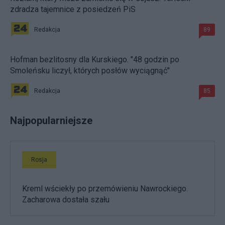
zdradza tajemnice z posiedzeń PiS
Redakcja
89
Hofman bezlitosny dla Kurskiego. "48 godzin po
Smoleńsku liczył, których posłów wyciągnąć"
Redakcja
85
Najpopularniejsze
Rosja
Kreml wściekły po przemówieniu Nawrockiego.
Zacharowa dostała szału