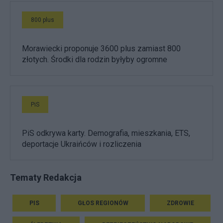
800 plus
Morawiecki proponuje 3600 plus zamiast 800
złotych. Środki dla rodzin byłyby ogromne
PiS
PiS odkrywa karty. Demografia, mieszkania, ETS,
deportacje Ukraińców i rozliczenia
Tematy Redakcja
PIS
GŁOS REGIONÓW
ZDROWIE