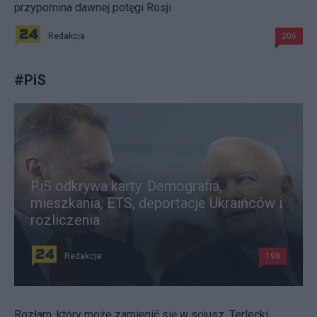
przypomina dawnej potęgi Rosji
Redakcja
206
#
PiS
PiS odkrywa karty. Demografia,
mieszkania, ETS, deportacje Ukraińców i
rozliczenia
Redakcja
198
Rozłam, który może zamienić się w sojusz. Terlecki