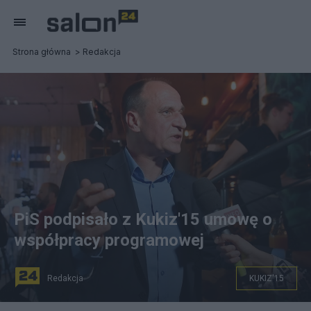
Strona główna
Redakcja
PiS podpisało z Kukiz'15 umowę o
współpracy programowej
Redakcja
KUKIZ'15
Paweł Kukiz, lider Kukiz'15. Fot. PAP