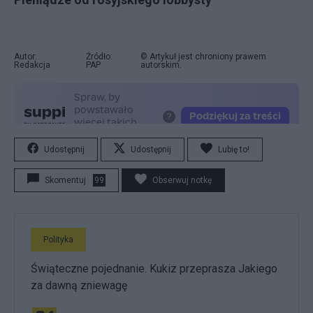
Autor:
Źródło:
© Artykuł jest chroniony prawem
Redakcja
PAP
autorskim.
Udostępnij
Udostępnij
Lubię to!
Skomentuj
99
Obserwuj notkę
Polityka
Świąteczne pojednanie. Kukiz przeprasza Jakiego
za dawną zniewagę