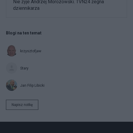
Nie żyje Andrzej Morozowski. TVN24 żegna
dziennikarza
Blogi na ten temat
krzysztofjaw
Stary
Jan Filip Libicki
Napisz notkę