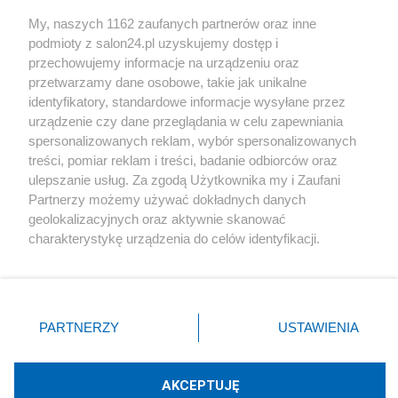
Sport
My, naszych 1162 zaufanych partnerów oraz inne
podmioty z salon24.pl uzyskujemy dostęp i
Społeczeństwo
przechowujemy informacje na urządzeniu oraz
przetwarzamy dane osobowe, takie jak unikalne
Kultura
identyfikatory, standardowe informacje wysyłane przez
urządzenie czy dane przeglądania w celu zapewniania
spersonalizowanych reklam, wybór spersonalizowanych
treści, pomiar reklam i treści, badanie odbiorców oraz
ulepszanie usług. Za zgodą Użytkownika my i Zaufani
X
Facebook
Instagram
Youtube
Partnerzy możemy używać dokładnych danych
geolokalizacyjnych oraz aktywnie skanować
charakterystykę urządzenia do celów identyfikacji.
Web Content Media sp. z o. o. © 2022
Ponieważ cenimy Twoją prywatność, prosimy o zgodę na
korzystanie z tych technologii poprzez kliknięcie
„Akceptuję”. Zgoda jest dobrowolna i zawsze możesz ją
Pomoc
O nas
Praca
Reklama
Kontakt
zmienić/wycofać klikając przycisk ustawień prywatności
PARTNERZY
USTAWIENIA
znajdujący się w lewym dolnym rogu strony
. Niektóre
rodzaje przetwarzania danych nie wymagają zgody
użytkownika, ale masz prawo sprzeciwić się takiemu
AKCEPTUJĘ