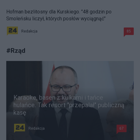
Hofman bezlitosny dla Kurskiego. "48 godzin po
Smoleńsku liczył, których posłów wyciągnąć"
Redakcja
85
#
Rząd
Karaoke, basen z kulkami i tańce
hulańce. Tak resort "przepalał" publiczną
kasę
Redakcja
67