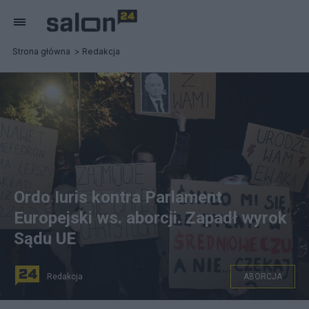
Strona główna
Redakcja
Ordo Iuris kontra Parlament
Europejski ws. aborcji. Zapadł wyrok
Sądu UE
Redakcja
ABORCJA
Po wyroku TK wybuchły w Polsce protesty, a sędziów