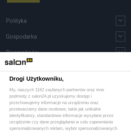
Polityka
Gospodarka
Rozmaitości
Technologie
Drogi Użytkowniku,
Sport
My, naszych 1162 zaufanych partnerów oraz inne
podmioty z salon24.pl uzyskujemy dostęp i
Społeczeństwo
przechowujemy informacje na urządzeniu oraz
przetwarzamy dane osobowe, takie jak unikalne
Kultura
identyfikatory, standardowe informacje wysyłane przez
urządzenie czy dane przeglądania w celu zapewniania
spersonalizowanych reklam, wybór spersonalizowanych