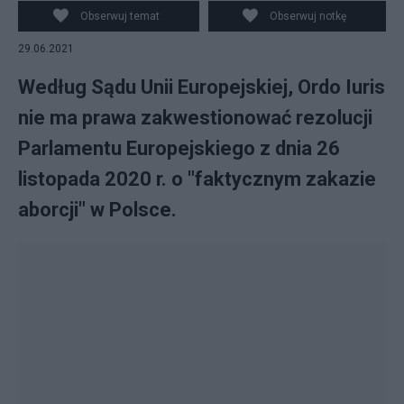
skrytykował europarlament w rezolucji.
Obserwuj temat
Obserwuj notkę
29.06.2021
Według Sądu Unii Europejskiej, Ordo Iuris
nie ma prawa zakwestionować rezolucji
Parlamentu Europejskiego z dnia 26
listopada 2020 r. o "faktycznym zakazie
aborcji" w Polsce.