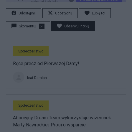
Udostępnij
Udostępnij
Lubię to!
Skomentuj
51
Obserwuj notkę
Społeczeństwo
Ręce precz od Pierwszej Damy!
brat Damian
Społeczeństwo
Aborcyjny Dream Team wykorzystuje wizerunek
Marty Nawrockiej. Prosi o wsparcie