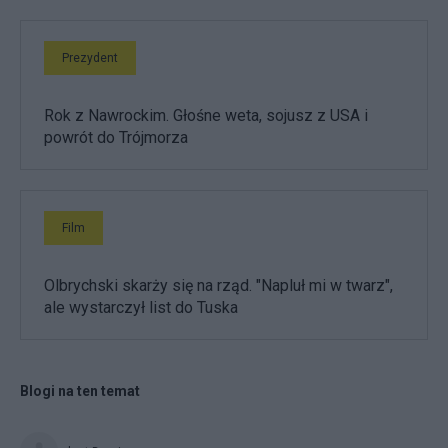
Prezydent
Rok z Nawrockim. Głośne weta, sojusz z USA i
powrót do Trójmorza
Film
Olbrychski skarży się na rząd. "Napluł mi w twarz",
ale wystarczył list do Tuska
Blogi na ten temat