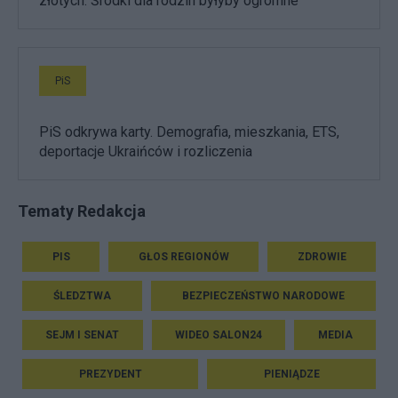
złotych. Środki dla rodzin byłyby ogromne
PiS
PiS odkrywa karty. Demografia, mieszkania, ETS,
deportacje Ukraińców i rozliczenia
Tematy Redakcja
PIS
GŁOS REGIONÓW
ZDROWIE
ŚLEDZTWA
BEZPIECZEŃSTWO NARODOWE
SEJM I SENAT
WIDEO SALON24
MEDIA
PREZYDENT
PIENIĄDZE