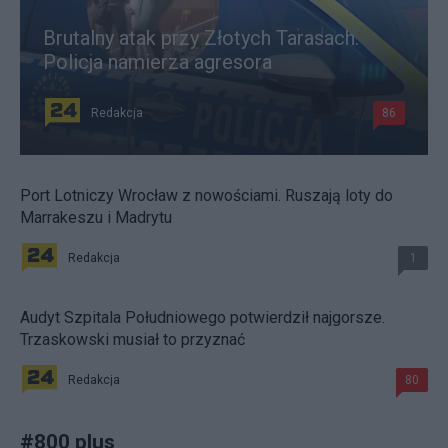
Brutalny atak przy Złotych Tarasach.
Policja namierza agresora
Redakcja
86
Port Lotniczy Wrocław z nowościami. Ruszają loty do
Marrakeszu i Madrytu
Redakcja
1
Audyt Szpitala Południowego potwierdził najgorsze.
Trzaskowski musiał to przyznać
Redakcja
80
#
800 plus