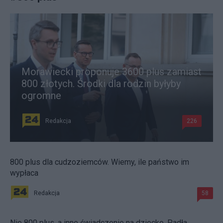
Morawiecki proponuje 3600 plus zamiast
800 złotych. Środki dla rodzin byłyby
ogromne
Redakcja
226
800 plus dla cudzoziemców. Wiemy, ile państwo im
wypłaca
Redakcja
58
Nie 800 plus, a inne świadczenie na dziecko. Padła