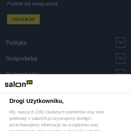
Podziel się swoją opinią
ZAŁÓŻ BLOG
Polityka
Gospodarka
Rozmaitości
Technologie
Drogi Użytkowniku,
Sport
My, naszych 1162 zaufanych partnerów oraz inne
podmioty z salon24.pl uzyskujemy dostęp i
Społeczeństwo
przechowujemy informacje na urządzeniu oraz
przetwarzamy dane osobowe, takie jak unikalne