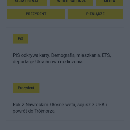
SEJM I SENAT
WIDEO SALON24
MEDIA
PREZYDENT
PIENIĄDZE
PiS
PiS odkrywa karty. Demografia, mieszkania, ETS,
deportacje Ukraińców i rozliczenia
Prezydent
Rok z Nawrockim. Głośne weta, sojusz z USA i
powrót do Trójmorza