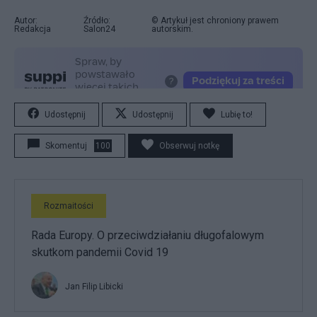
Autor:
Źródło:
© Artykuł jest chroniony prawem
Redakcja
Salon24
autorskim.
Udostępnij
Udostępnij
Lubię to!
Skomentuj
100
Obserwuj notkę
Rozmaitości
Rada Europy. O przeciwdziałaniu długofalowym
skutkom pandemii Covid 19
Jan Filip Libicki