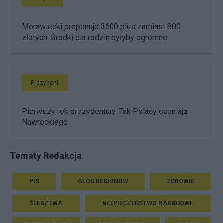
Morawiecki proponuje 3600 plus zamiast 800
złotych. Środki dla rodzin byłyby ogromne
Prezydent
Pierwszy rok prezydentury. Tak Polacy oceniają
Nawrockiego
Tematy Redakcja
PIS
GŁOS REGIONÓW
ZDROWIE
ŚLEDZTWA
BEZPIECZEŃSTWO NARODOWE