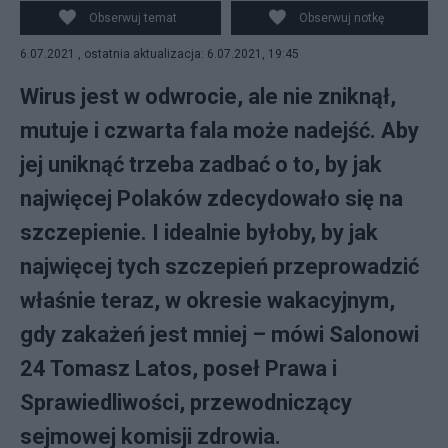
poświęcone było sytuacji epidemicznej w Polsce. Fot.
Obserwuj temat
Obserwuj notkę
PAP/Mateusz Marek
6.07.2021 , ostatnia aktualizacja: 6.07.2021, 19:45
Wirus jest w odwrocie, ale nie zniknął,
mutuje i czwarta fala może nadejść. Aby
jej uniknąć trzeba zadbać o to, by jak
najwięcej Polaków zdecydowało się na
szczepienie. I idealnie byłoby, by jak
najwięcej tych szczepień przeprowadzić
właśnie teraz, w okresie wakacyjnym,
gdy zakażeń jest mniej – mówi Salonowi
24 Tomasz Latos, poseł Prawa i
Sprawiedliwości, przewodniczący
sejmowej komisji zdrowia.