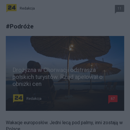
Redakcja
11
#
Podróże
Drożyzna w Chorwacji odstrasza
polskich turystów. Rząd apelował o
obniżki cen
Redakcja
67
Wakacje europosłów. Jedni lecą pod palmy, inni zostają w
Polsce