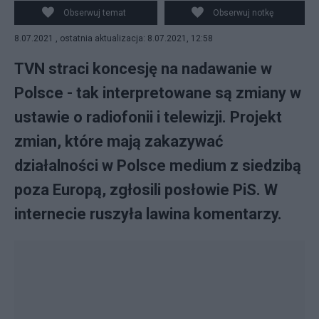
Terlikowski komentują. Fot. Twitter/Tomasz Lis
Obserwuj temat
Obserwuj notkę
8.07.2021 , ostatnia aktualizacja: 8.07.2021, 12:58
TVN straci koncesję na nadawanie w
Polsce - tak interpretowane są zmiany w
ustawie o radiofonii i telewizji. Projekt
zmian, które mają zakazywać
działalności w Polsce medium z siedzibą
poza Europą, zgłosili posłowie PiS. W
internecie ruszyła lawina komentarzy.