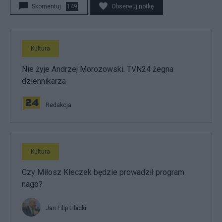
Skomentuj
149
Obserwuj notkę
Kultura
Nie żyje Andrzej Morozowski. TVN24 żegna
dziennikarza
Redakcja
Kultura
Czy Miłosz Kłeczek będzie prowadził program
nago?
Jan Filip Libicki