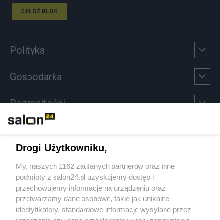
ZAŁÓŻ BLOG
Polityka
Gospodarka
Rozmaitości
Technologie
Drogi Użytkowniku,
Sport
My, naszych 1162 zaufanych partnerów oraz inne
podmioty z salon24.pl uzyskujemy dostęp i
Społeczeństwo
przechowujemy informacje na urządzeniu oraz
przetwarzamy dane osobowe, takie jak unikalne
Kultura
identyfikatory, standardowe informacje wysyłane przez
urządzenie czy dane przeglądania w celu zapewniania