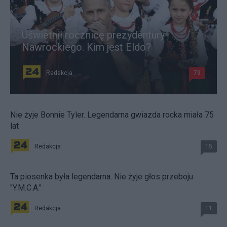
Uświetnił rocznicę prezydentury
Nawrockiego. Kim jest Eldo?
Redakcja
79
Nie żyje Bonnie Tyler. Legendarna gwiazda rocka miała 75
lat
Redakcja
15
Ta piosenka była legendarna. Nie żyje głos przeboju
"Y.M.C.A."
Redakcja
11