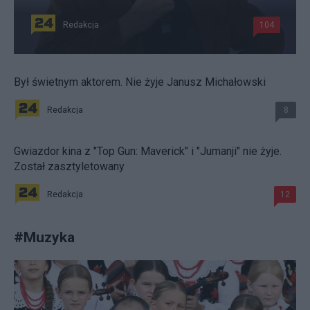
Redakcja
104
Był świetnym aktorem. Nie żyje Janusz Michałowski
Redakcja
8
Gwiazdor kina z "Top Gun: Maverick" i "Jumanji" nie żyje.
Został zasztyletowany
Redakcja
12
#
Muzyka