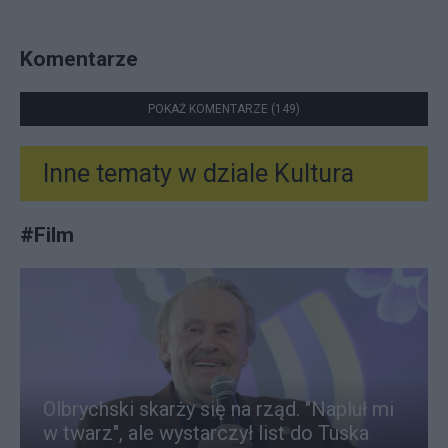
Komentarze
POKAŻ KOMENTARZE (149)
Inne tematy w dziale
Kultura
#
Film
Olbrychski skarży się na rząd. "Napluł mi
w twarz", ale wystarczył list do Tuska