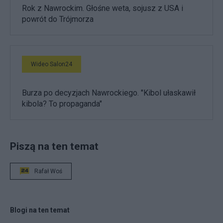
Rok z Nawrockim. Głośne weta, sojusz z USA i
powrót do Trójmorza
Wideo Salon24
Burza po decyzjach Nawrockiego. "Kibol ułaskawił
kibola? To propaganda"
Piszą na ten temat
Rafał Woś
Blogi na ten temat