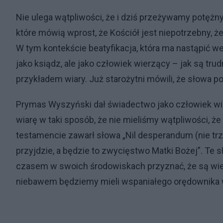
Nie ulega wątpliwości, że i dziś przeżywamy potężny
które mówią wprost, że Kościół jest niepotrzebny,
W tym kontekście beatyfikacja, która ma nastąpić we 
jako ksiądz, ale jako człowiek wierzący – jak są tr
przykładem wiary. Już starożytni mówili, że słowa po
Prymas Wyszyński dał świadectwo jako człowiek wiar
wiarę w taki sposób, że nie mieliśmy wątpliwości, 
testamencie zawarł słowa „Nil desperandum (nie trz
przyjdzie, a będzie to zwycięstwo Matki Bożej”. Te sł
czasem w swoich środowiskach przyznać, że są wierz
niebawem będziemy mieli wspaniałego orędownika w