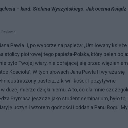
clecia – kard. Stefana Wyszyńskiego. Jak ocenia Ksiądz 
Reklama
na Pawła II, po wyborze na papieża: „Umiłowany księże
 stolicy piotrowej tego papieża-Polaka, który pełen boja
nie było Twojej wiary, nie cofającej się przed więzieniem
atce Kościoła”. W tych słowach Jana Pawła II wyraża się
 nieustraszony pasterz, z krwi i kości. I pozytywne
 w dużej mierze dzięki niemu. A to, co dla mnie szczegól
iędza Prymasa jeszcze jako student seminarium, było to,
Maryję uczynił wzorem godności i oddania Panu Bogu. My