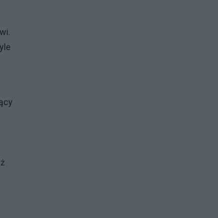
wi.
yle
sący
uż