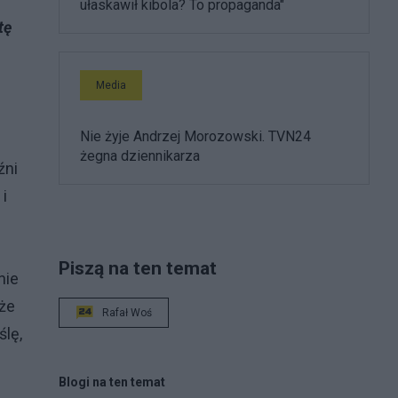
ułaskawił kibola? To propaganda"
tę
Media
Nie żyje Andrzej Morozowski. TVN24
żegna dziennikarza
źni
 i
Piszą na ten temat
nie
 że
Rafał Woś
ślę,
Blogi na ten temat