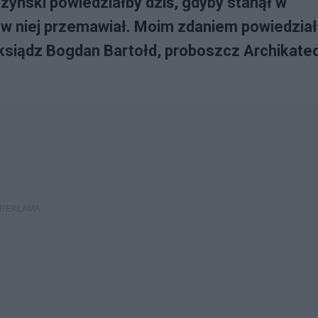
zyński powiedziałby dziś, gdyby stanął w
o w niej przemawiał. Moim zdaniem powiedzia
ksiądz Bogdan Bartołd, proboszcz Archikate