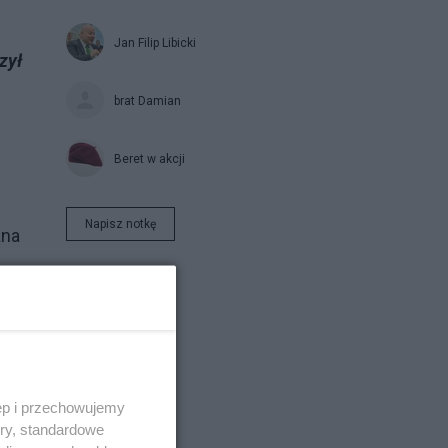
Jan Filip Libicki
zył
brat Damian
Beret w akcji
Napisz notkę
żna
mas
o
ęp i przechowujemy
ory, standardowe