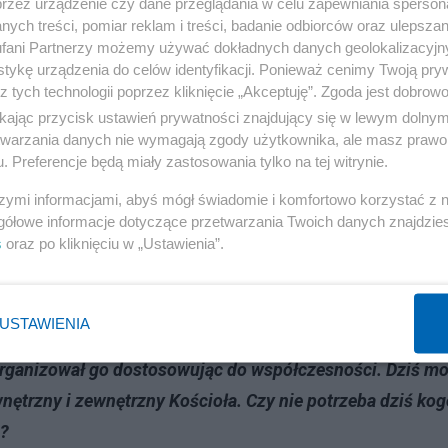
przez urządzenie czy dane przeglądania w celu zapewniania sperson
y „Maryjo Królowo Polski, jestem przy Tobie, pamiętam,
ych treści, pomiar reklam i treści, badanie odbiorców oraz ulepszan
Polska. Często wierni pytają mnie, co prymas Wyszyński
fani Partnerzy możemy używać dokładnych danych geolokalizacyjn
skiej, a za życia często w niej przemawiał. Moim zdani
tykę urządzenia do celów identyfikacji. Ponieważ cenimy Twoją pry
z tych technologii poprzez kliknięcie „Akceptuję”. Zgoda jest dobro
a życia mawiał: „Moje dzieci Boże, przejdziecie przez
ikając przycisk ustawień prywatności znajdujący się w lewym dolny
aśnie, gdy też mamy wiele trudności, tej odwagi i zaufania
etwarzania danych nie wymagają zgody użytkownika, ale masz prawo 
. Preferencje będą miały zastosowania tylko na tej witrynie.
, „nie chodzi o to, by ludzie mnie lubili, ale o to, że ja
szymi informacjami, abyś mógł świadomie i komfortowo korzystać z
gółowe informacje dotyczące przetwarzania Twoich danych znajdzi
s
oraz po kliknięciu w „Ustawienia”.
ła tragiczna. Polska zniszczona przez II wojnę światową
cone z Kresów Wschodnich na ziemie odzyskane. Straciliśm
Polsce, a Warszawa była zrównana z ziemią. Do tego w kr
USTAWIENIA
yczny. W tym kontekście prymas w zasadzie „napisał”
zorganizował go dostosowując do współczesności. Dziś m
ewnętrzny i zewnętrzny Kościoła. Czy nie potrzeba dziś ko
m?