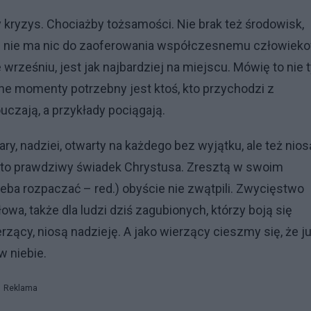
 kryzys. Chociażby tożsamości. Nie brak też środowisk,
 że nie ma nic do zaoferowania współczesnemu człowieko
wrześniu, jest jak najbardziej na miejscu. Mówię to nie t
udne momenty potrzebny jest ktoś, kto przychodzi z
uczają, a przykłady pociągają.
y, nadziei, otwarty na każdego bez wyjątku, ale też nio
że to prawdziwy świadek Chrystusa. Zresztą w swoim
eba rozpaczać – red.) obyście nie zwątpili. Zwycięstwo
owa, także dla ludzi dziś zagubionych, którzy boją się
ący, niosą nadzieję. A jako wierzący cieszmy się, że j
 niebie.
Reklama