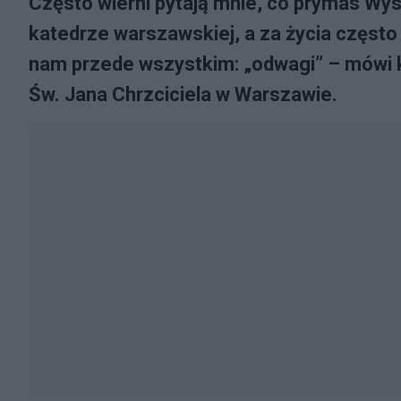
Często wierni pytają mnie, co prymas Wys
katedrze warszawskiej, a za życia częst
nam przede wszystkim: „odwagi” – mówi 
Św. Jana Chrzciciela w Warszawie.