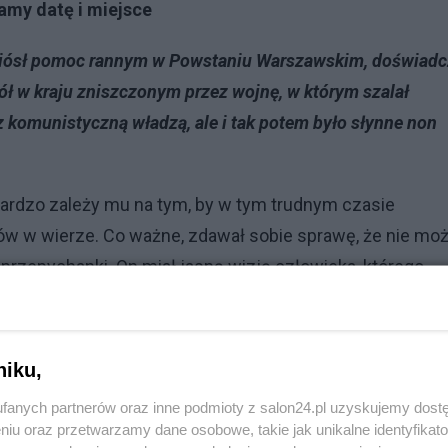
amy datę i miejsce
s niósł pomoc rannym w Powstaniu Warszawskim, doświadc
ciół w kraju zniszczonym przez wojnę, w którym szalał
z komunistyczną władzą, ale i tak potem było słynne non
bardzo zależy mu na tym, by w tym trudnym czasie
aków w wierze. Co ważne, zdawał sobie sprawę, że nie mo
 przepychanki. On miał jasną wizję człowieka, którego
howy to było odnowienie przyrzeczeń chrzcielnych. Pry
 godność dzieci Bożych. I traktowaliśmy go wszyscy jak
m narodu.
niku,
fanych partnerów oraz inne podmioty z salon24.pl uzyskujemy dost
Reklama
niu oraz przetwarzamy dane osobowe, takie jak unikalne identyfikat