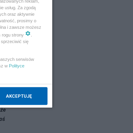
alizowanych reklam,
ie usług. Za zgodą
ych oraz aktywnie
em
watność, prosimy o
wolna i zawsze możesz
m rogu strony
.
sprzeciwić się
 naszych serwisów
esz w
Polityce
,
y
aju
AKCEPTUJĘ
oże
goś