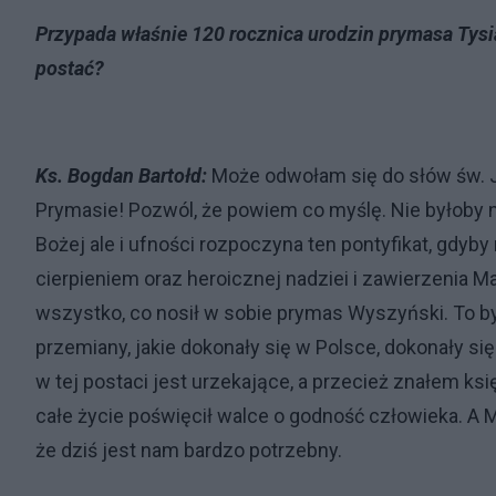
Przypada właśnie 120 rocznica urodzin prymasa Tysią
postać?
Ks. Bogdan Bartołd:
Może odwołam się do słów św. Ja
Prymasie! Pozwól, że powiem co myślę. Nie byłoby na
Bożej ale i ufności rozpoczyna ten pontyfikat, gdyby 
cierpieniem oraz heroicznej nadziei i zawierzenia M
wszystko, co nosił w sobie prymas Wyszyński. To był
przemiany, jakie dokonały się w Polsce, dokonały się
w tej postaci jest urzekające, a przecież znałem ks
całe życie poświęcił walce o godność człowieka. A 
że dziś jest nam bardzo potrzebny.