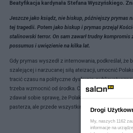
Beatyfikacja kardynała Stefana Wyszyńskiego. Zn
Jeszcze jako ksiądz, nie biskup, późniejszy pryma
tej tragedii. Potem jako biskup i prymas przejął Koś
stalinowski terror. On sam zawarł trudny kompromis 
possumus i uwięzienie na kilka lat.
Gdy prymas wyszedł z internowania, podkreślał, że 
szalejącej i narzucanej siłą ateizacji, umocnić Pol
tracić czasu na polityczne dyskusje, publicystyczne
trzeba wzmocnić od środka. Cały jego program duc
zdawał sobie sprawę, że Polakom trzeba przywrócić
pasterza, ale przede wszystkim był on dla nas ojce
Drogi Użytkow
My, naszych 1162 zau
informacje na urządze