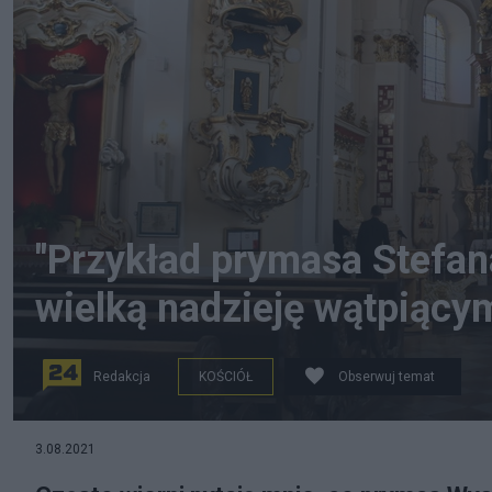
"Przykład prymasa Stefan
wielką nadzieję wątpiący
Redakcja
KOŚCIÓŁ
Obserwuj temat
Kościół Fot. PAP/Lech Muszyński
3.08.2021