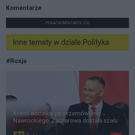
Komentarze
POKAŻ KOMENTARZE (73)
Inne tematy w dziale
Polityka
#
Rosja
Kreml wściekły po przemówieniu
Nawrockiego. Zacharowa dostała szału