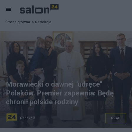
Strona główna
Redakcja
Morawiecki o dawnej "udręce"
Polaków. Premier zapewnia: Będę
chronił polskie rodziny
Redakcja
RZĄD
Mateusz Morawiecki wraz z rodziną na audiencji u