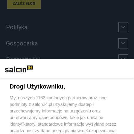
ZAŁÓŻ BLOG
Polityka
Gospodarka
Rozmaitości
Technologie
Drogi Użytkowniku,
Sport
My, naszych 1162 zaufanych partnerów oraz inne
podmioty z salon24.pl uzyskujemy dostęp i
Społeczeństwo
przechowujemy informacje na urządzeniu oraz
przetwarzamy dane osobowe, takie jak unikalne
Kultura
identyfikatory, standardowe informacje wysyłane przez
urządzenie czy dane przeglądania w celu zapewniania