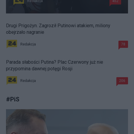
Redakcja
452
Drugi Prigożyn. Zagroził Putinowi atakiem, miliony
obejrzało nagranie
Redakcja
78
Parada słabości Putina? Plac Czerwony już nie
przypomina dawnej potęgi Rosji
Redakcja
206
#
PiS