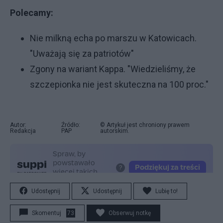
Polecamy:
Nie milkną echa po marszu w Katowicach.
"Uważają się za patriotów"
Zgony na wariant Kappa. "Wiedzieliśmy, że
szczepionka nie jest skuteczna na 100 proc."
Autor:
Źródło:
© Artykuł jest chroniony prawem
Redakcja
PAP
autorskim.
Udostępnij
Udostępnij
Lubię to!
Skomentuj
73
Obserwuj notkę