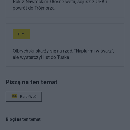
Rok z Nawrockim. Głośne weta, sojusz z USA i
powrót do Trójmorza
Film
Olbrychski skarży się na rząd. "Napluł mi w twarz",
ale wystarczył list do Tuska
Piszą na ten temat
Rafał Woś
Blogi na ten temat