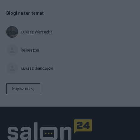
Blogi na ten temat
Łukasz Warzecha
kelkeszos
Łukasz Sianożęcki
Napisz notkę