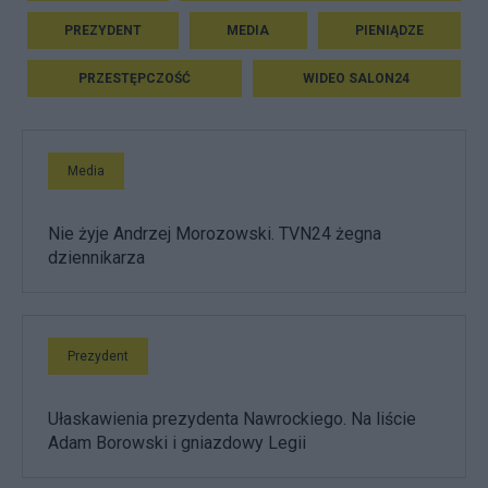
PREZYDENT
MEDIA
PIENIĄDZE
PRZESTĘPCZOŚĆ
WIDEO SALON24
Media
Nie żyje Andrzej Morozowski. TVN24 żegna
dziennikarza
Prezydent
Ułaskawienia prezydenta Nawrockiego. Na liście
Adam Borowski i gniazdowy Legii