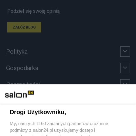
Podziel się swoją opinią
ZAŁÓŻ BLOG
Polityka
Gospodarka
Rozmaitości
Technologie
Drogi Użytkowniku,
Sport
My, naszych 1160 zaufanych partnerów oraz inne
podmioty z salon24.pl uzyskujemy dostęp i
Społeczeństwo