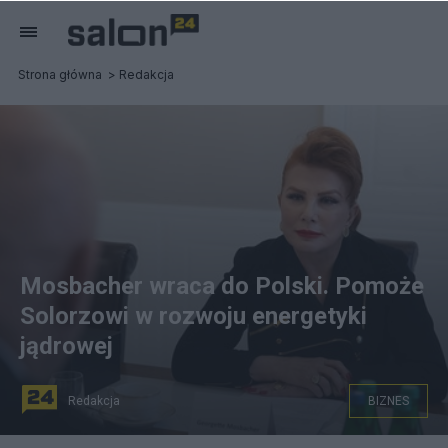
Strona główna
Redakcja
Mosbacher wraca do Polski. Pomoże
Solorzowi w rozwoju energetyki
jądrowej
Redakcja
BIZNES
Georgette Mosbacher pomoże Solorzowi w rozwoju