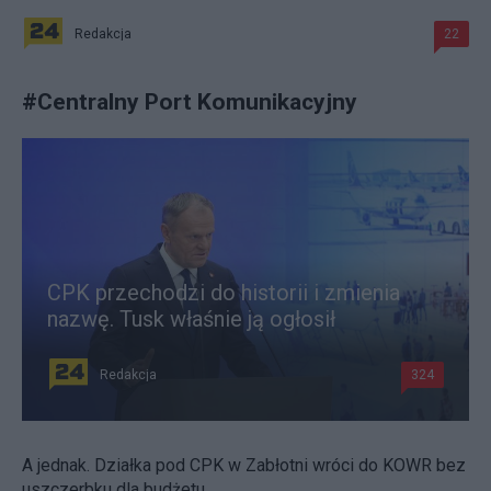
Redakcja
22
#
Centralny Port Komunikacyjny
CPK przechodzi do historii i zmienia
nazwę. Tusk właśnie ją ogłosił
Redakcja
324
A jednak. Działka pod CPK w Zabłotni wróci do KOWR bez
uszczerbku dla budżetu