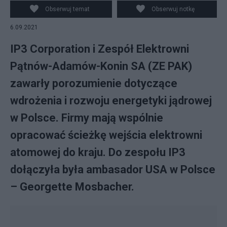
energetyki jądrowej / fot. Flickr
Obserwuj temat
Obserwuj notkę
6.09.2021
IP3 Corporation i Zespół Elektrowni
Pątnów-Adamów-Konin SA (ZE PAK)
zawarły porozumienie dotyczące
wdrożenia i rozwoju energetyki jądrowej
w Polsce. Firmy mają wspólnie
opracować ścieżkę wejścia elektrowni
atomowej do kraju. Do zespołu IP3
dołączyła była ambasador USA w Polsce
– Georgette Mosbacher.