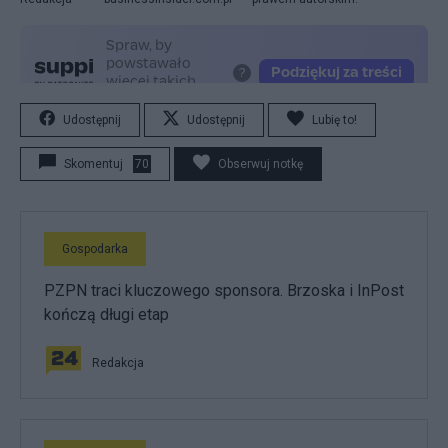
Udostępnij
Udostępnij
Lubię to!
Skomentuj
70
Obserwuj notkę
Gospodarka
PZPN traci kluczowego sponsora. Brzoska i InPost
kończą długi etap
Redakcja