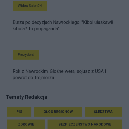
Wideo Salon24
Burza po decyzjach Nawrockiego. "Kibol ułaskawił
kibola? To propaganda"
Prezydent
Rok z Nawrockim. Głośne weta, sojusz z USA i
powrót do Trójmorza
Tematy Redakcja
PIS
GŁOS REGIONÓW
ŚLEDZTWA
ZDROWIE
BEZPIECZEŃSTWO NARODOWE