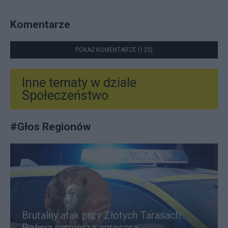
Komentarze
POKAŻ KOMENTARZE (123)
Inne tematy w dziale
Społeczeństwo
#
Głos Regionów
Brutalny atak przy Złotych Tarasach.
Policja namierza agresora