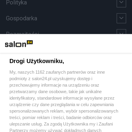
Polityka
Gospodarka
Rozmaitości
Technologie
Drogi Użytkowniku,
Sport
My, naszych 1162 zaufanych partnerów oraz inne
podmioty z salon24.pl uzyskujemy dostęp i
Społeczeństwo
przechowujemy informacje na urządzeniu oraz
przetwarzamy dane osobowe, takie jak unikalne
Kultura
identyfikatory, standardowe informacje wysyłane przez
urządzenie czy dane przeglądania w celu zapewniania
spersonalizowanych reklam, wybór spersonalizowanych
treści, pomiar reklam i treści, badanie odbiorców oraz
ulepszanie usług. Za zgodą Użytkownika my i Zaufani
X
Facebook
Instagram
Youtube
Partnerzy możemy używać dokładnych danych