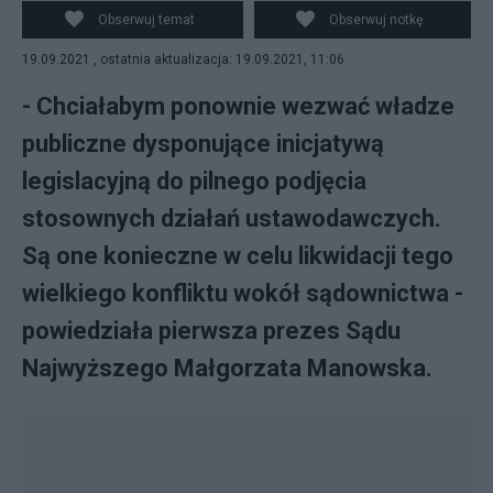
<https://creativecommons.org/licenses/by-sa/3.0>, via
Obserwuj temat
Obserwuj notkę
Wikimedia Commons
19.09.2021 , ostatnia aktualizacja: 19.09.2021, 11:06
- Chciałabym ponownie wezwać władze
publiczne dysponujące inicjatywą
legislacyjną do pilnego podjęcia
stosownych działań ustawodawczych.
Są one konieczne w celu likwidacji tego
wielkiego konfliktu wokół sądownictwa -
powiedziała pierwsza prezes Sądu
Najwyższego Małgorzata Manowska.