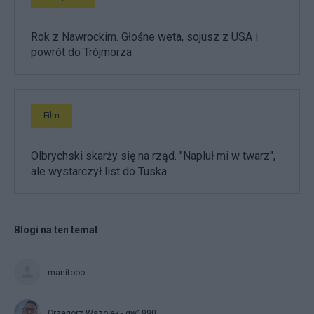
Rok z Nawrockim. Głośne weta, sojusz z USA i
powrót do Trójmorza
Film
Olbrychski skarży się na rząd. "Napluł mi w twarz",
ale wystarczył list do Tuska
Blogi na ten temat
manitooo
Grzegorz Wszołek - gw1990