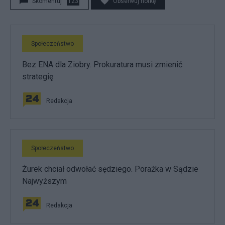
Skomentuj
123
Obserwuj notkę
Społeczeństwo
Bez ENA dla Ziobry. Prokuratura musi zmienić
strategię
Redakcja
Społeczeństwo
Żurek chciał odwołać sędziego. Porażka w Sądzie
Najwyższym
Redakcja