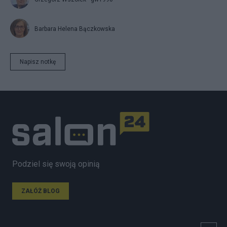
Barbara Helena Bączkowska
Napisz notkę
Podziel się swoją opinią
ZAŁÓŻ BLOG