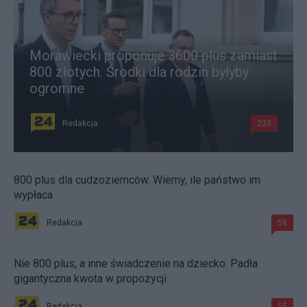
Morawiecki proponuje 3600 plus zamiast
800 złotych. Środki dla rodzin byłyby
ogromne
Redakcja
233
800 plus dla cudzoziemców. Wiemy, ile państwo im
wypłaca
Redakcja
58
Nie 800 plus, a inne świadczenie na dziecko. Padła
gigantyczna kwota w propozycji
Redakcja
55