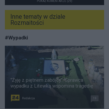
POKAŻ KOMENTARZE (29)
Inne tematy w dziale
Rozmaitości
#
Wypadki
"Żyję z piętnem zabójcy". Sprawca
wypadku z Litewką wspomina tragedię
Redakcja
19