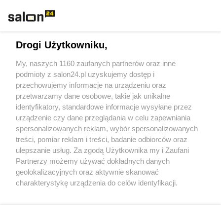
Technologie
Drogi Użytkowniku,
Sport
My, naszych 1160 zaufanych partnerów oraz inne
podmioty z salon24.pl uzyskujemy dostęp i
Społeczeństwo
przechowujemy informacje na urządzeniu oraz
przetwarzamy dane osobowe, takie jak unikalne
Kultura
identyfikatory, standardowe informacje wysyłane przez
urządzenie czy dane przeglądania w celu zapewniania
spersonalizowanych reklam, wybór spersonalizowanych
treści, pomiar reklam i treści, badanie odbiorców oraz
ulepszanie usług. Za zgodą Użytkownika my i Zaufani
X
Facebook
Instagram
Youtube
Partnerzy możemy używać dokładnych danych
geolokalizacyjnych oraz aktywnie skanować
charakterystykę urządzenia do celów identyfikacji.
Web Content Media sp. z o. o. © 2022
Ponieważ cenimy Twoją prywatność, prosimy o zgodę na
korzystanie z tych technologii poprzez kliknięcie
„Akceptuję”. Zgoda jest dobrowolna i zawsze możesz ją
Pomoc
O nas
Praca
Reklama
Kontakt