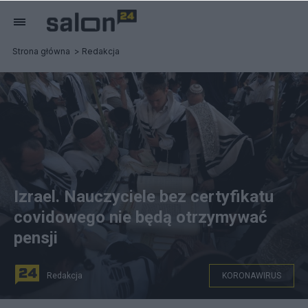
Strona główna
Redakcja
Izrael. Nauczyciele bez certyfikatu
covidowego nie będą otrzymywać
pensji
Redakcja
KORONAWIRUS
Ultraortodoksyjni Żydzi w Izraelu. Fot. PAP/EPA/ATEF