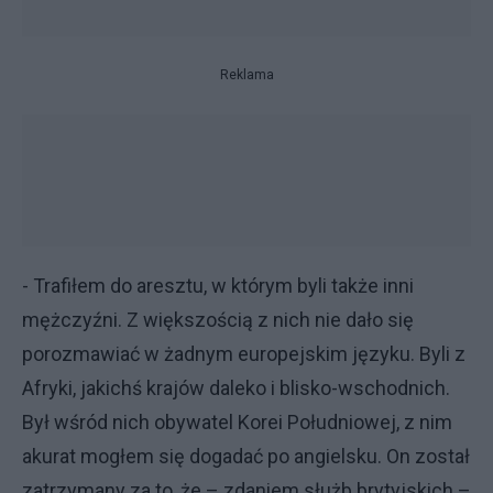
Reklama
- Trafiłem do aresztu, w którym byli także inni
mężczyźni. Z większością z nich nie dało się
porozmawiać w żadnym europejskim języku. Byli z
Afryki, jakichś krajów daleko i blisko-wschodnich.
Był wśród nich obywatel Korei Południowej, z nim
akurat mogłem się dogadać po angielsku. On został
zatrzymany za to, że – zdaniem służb brytyjskich –