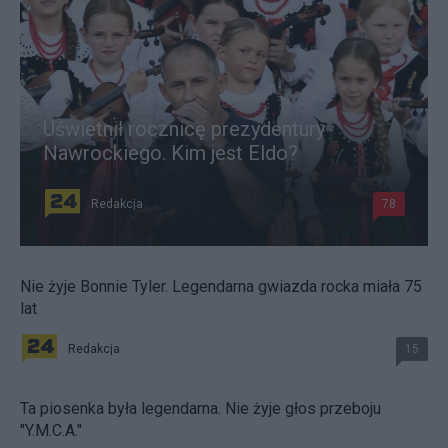
Uświetnił rocznicę prezydentury
Nawrockiego. Kim jest Eldo?
Redakcja
78
Nie żyje Bonnie Tyler. Legendarna gwiazda rocka miała 75
lat
Redakcja
15
Ta piosenka była legendarna. Nie żyje głos przeboju
"Y.M.C.A."