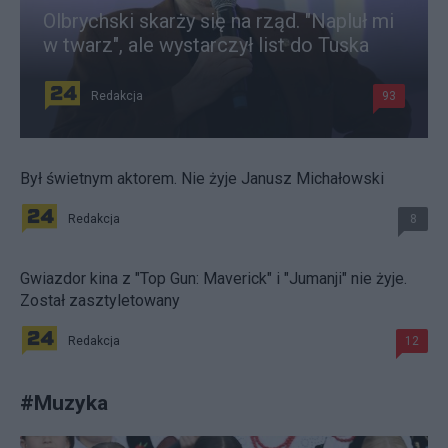
Olbrychski skarży się na rząd. "Napluł mi
w twarz", ale wystarczył list do Tuska
Redakcja
93
Był świetnym aktorem. Nie żyje Janusz Michałowski
Redakcja
8
Gwiazdor kina z "Top Gun: Maverick" i "Jumanji" nie żyje.
Został zasztyletowany
Redakcja
12
#
Muzyka