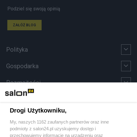
Podziel się swoją opinią
ZAŁÓŻ BLOG
Polityka
Gospodarka
Rozmaitości
Technologie
Drogi Użytkowniku,
Sport
My, naszych 1162 zaufanych partnerów oraz inne
podmioty z salon24.pl uzyskujemy dostęp i
Społeczeństwo
przechowujemy informacje na urządzeniu oraz