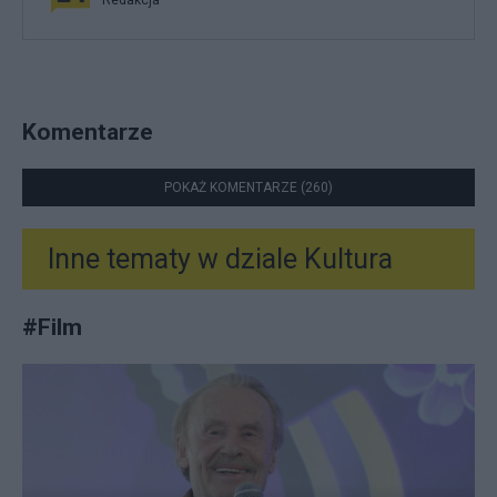
Komentarze
POKAŻ KOMENTARZE (260)
Inne tematy w dziale
Kultura
#
Film