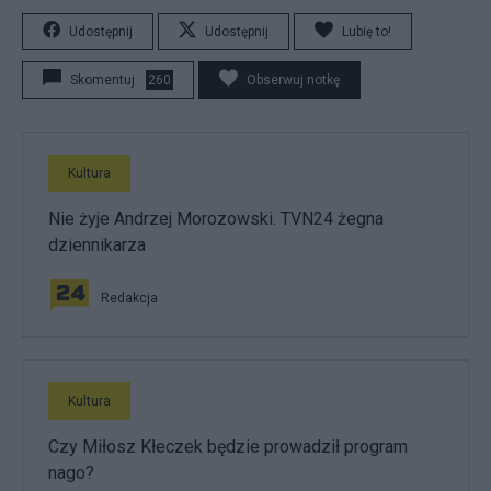
Udostępnij
Udostępnij
Lubię to!
Skomentuj
260
Obserwuj notkę
Kultura
Nie żyje Andrzej Morozowski. TVN24 żegna
dziennikarza
Redakcja
Kultura
Czy Miłosz Kłeczek będzie prowadził program
nago?