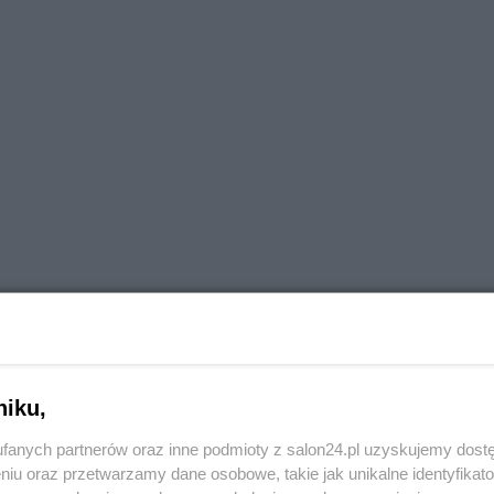
niku,
fanych partnerów oraz inne podmioty z salon24.pl uzyskujemy dost
niu oraz przetwarzamy dane osobowe, takie jak unikalne identyfikat