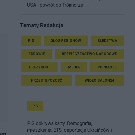
USA i powrót do Trójmorza
Tematy Redakcja
PIS
GŁOS REGIONÓW
ŚLEDZTWA
ZDROWIE
BEZPIECZEŃSTWO NARODOWE
PREZYDENT
MEDIA
PIENIĄDZE
PRZESTĘPCZOŚĆ
WIDEO SALON24
PiS
PiS odkrywa karty. Demografia,
mieszkania, ETS, deportacje Ukraińców i
tem