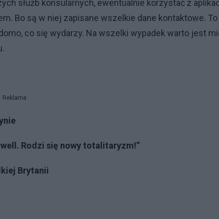
ych służb konsularnych, ewentualnie korzystać z aplikac
ulem. Bo są w niej zapisane wszelkie dane kontaktowe. To
domo, co się wydarzy. Na wszelki wypadek warto jest m
u.
Reklama
ynie
ll. Rodzi się nowy totalitaryzm!”
iej Brytanii