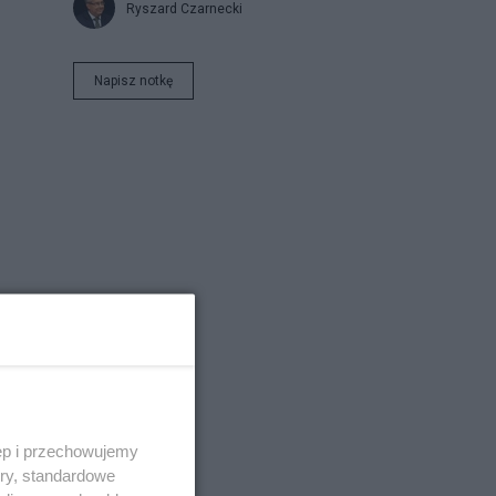
Ryszard Czarnecki
Napisz notkę
ęp i przechowujemy
ory, standardowe