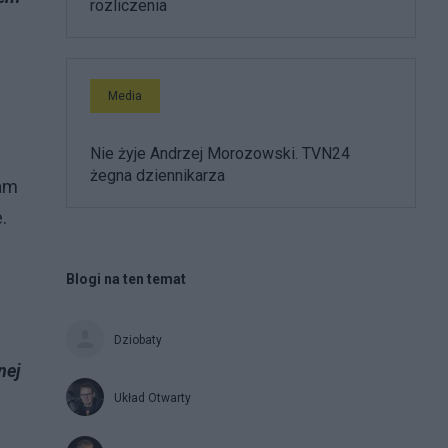
rozliczenia
Media
Nie żyje Andrzej Morozowski. TVN24
żegna dziennikarza
tam
.
Blogi na ten temat
Dziobaty
nej
Układ Otwarty