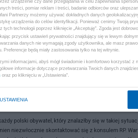
przez urządzenie czy dane przeglądania w celu zapewniania sperson
ych treści, pomiar reklam i treści, badanie odbiorców oraz ulepszan
fani Partnerzy możemy używać dokładnych danych geolokalizacyjn
Reklama
tykę urządzenia do celów identyfikacji. Ponieważ cenimy Twoją pry
z tych technologii poprzez kliknięcie „Akceptuję”. Zgoda jest dobro
źmy sobie sytuację, że ktoś chce przyjechać do Polski i
ikając przycisk ustawień prywatności znajdujący się w lewym dolny
puszczalne byłoby niewpuszczenie z tego powodu takiej
etwarzania danych nie wymagają zgody użytkownika, ale masz prawo 
. Preferencje będą miały zastosowania tylko na tej witrynie.
ja, gdy ktoś jest przestępcą, prowadzi działalność
le tu z niczym takim nie mieliśmy miejsca. Dlatego trzeb
szymi informacjami, abyś mógł świadomie i komfortowo korzystać z
gółowe informacje dotyczące przetwarzania Twoich danych znajdzi
prawdę zaszło. I na tej podstawie zapadną decyzje, jakie
s
oraz po kliknięciu w „Ustawienia”.
m, czy też do podobnych zdarzeń w Wielkiej Brytanii
USTAWIENIA
dy polski obywatel, który znalazłby się w takiej sytuacj
owinien niezwłocznie skontaktować się z konsulem RP. War