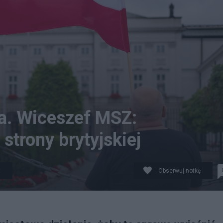
a. Wiceszef MSZ:
strony brytyjskiej
t
Obserwuj notkę