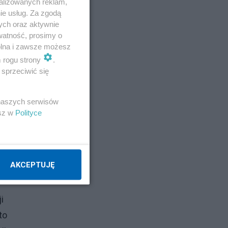
alizowanych reklam,
ie usług. Za zgodą
ych oraz aktywnie
watność, prosimy o
wolna i zawsze możesz
m rogu strony
.
sprzeciwić się
a
 naszych serwisów
esz w
Polityce
AKCEPTUJĘ
i
to