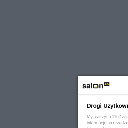
Drogi Użytkow
My, naszych 1162 zau
informacje na urządze