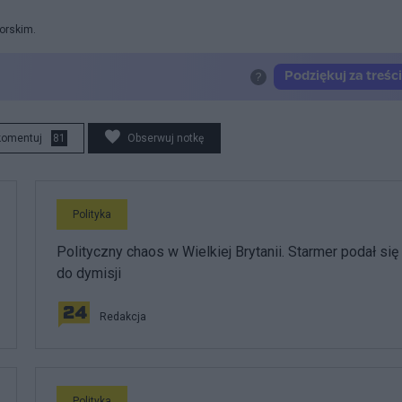
orskim.
komentuj
81
Obserwuj notkę
Polityka
Polityczny chaos w Wielkiej Brytanii. Starmer podał się
do dymisji
Redakcja
Polityka