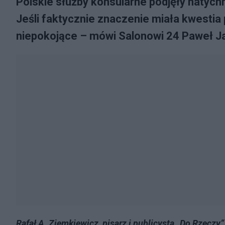
Polskie służby konsularne podjęły natych
Jeśli faktycznie znaczenie miała kwestia 
niepokojące – mówi Salonowi 24 Paweł Ja
Rafał A. Ziemkiewicz, pisarz i publicysta „Do Rzecz