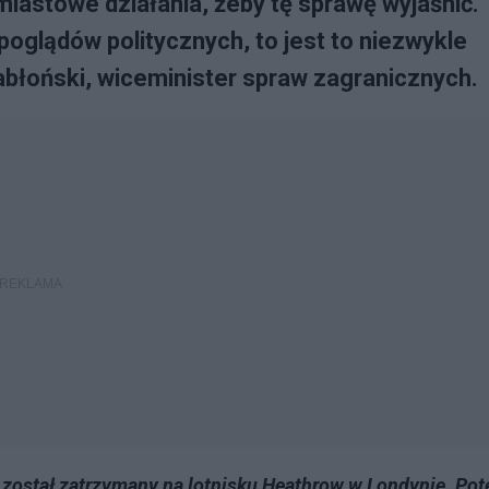
miastowe działania, żeby tę sprawę wyjaśnić.
poglądów politycznych, to jest to niezwykle
błoński, wiceminister spraw zagranicznych.
y” został zatrzymany na lotnisku Heathrow w Londynie. Po