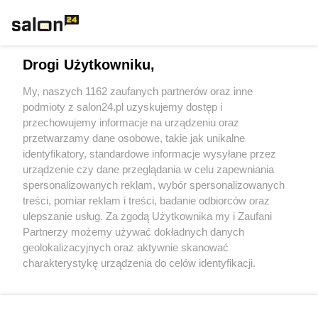
Rozmaitości
Technologie
Drogi Użytkowniku,
Sport
My, naszych 1162 zaufanych partnerów oraz inne
podmioty z salon24.pl uzyskujemy dostęp i
Społeczeństwo
przechowujemy informacje na urządzeniu oraz
przetwarzamy dane osobowe, takie jak unikalne
Kultura
identyfikatory, standardowe informacje wysyłane przez
urządzenie czy dane przeglądania w celu zapewniania
spersonalizowanych reklam, wybór spersonalizowanych
treści, pomiar reklam i treści, badanie odbiorców oraz
ulepszanie usług. Za zgodą Użytkownika my i Zaufani
X
Facebook
Instagram
Youtube
Partnerzy możemy używać dokładnych danych
geolokalizacyjnych oraz aktywnie skanować
charakterystykę urządzenia do celów identyfikacji.
Web Content Media sp. z o. o. © 2022
Ponieważ cenimy Twoją prywatność, prosimy o zgodę na
korzystanie z tych technologii poprzez kliknięcie
„Akceptuję”. Zgoda jest dobrowolna i zawsze możesz ją
Pomoc
O nas
Praca
Reklama
Kontakt