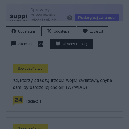
Udostępnij
Udostępnij
Lubię to!
Skomentuj
23
Obserwuj notkę
Społeczeństwo
"Ci, którzy straszą trzecią wojną światową, chyba
sami by bardzo jej chcieli" (WYWIAD)
Redakcja
Społeczeństwo