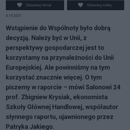
prostu na asymetrię korzyści. Fot. PAP
Obserwuj temat
Obserwuj notkę
3.10.2021
Wstąpienie do Wspólnoty było dobrą
decyzją. Należy być w Unii, z
perspektywy gospodarczej jest to
korzystamy na przynależności do Unii
Europejskiej. Ale powinniśmy na tym
korzystać znacznie więcej. O tym
piszemy w raporcie – mówi Salonowi 24
prof. Zbigniew Krysiak, ekonomista
Szkoły Głównej Handlowej, współautor
słynnego raportu, ujawnionego przez
Patryka Jakiego.