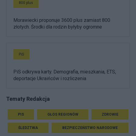
800 plus
Morawiecki proponuje 3600 plus zamiast 800
złotych. Środki dla rodzin byłyby ogromne
PiS
PiS odkrywa karty. Demografia, mieszkania, ETS,
deportacje Ukraińców i rozliczenia
Tematy Redakcja
PIS
GŁOS REGIONÓW
ZDROWIE
ŚLEDZTWA
BEZPIECZEŃSTWO NARODOWE