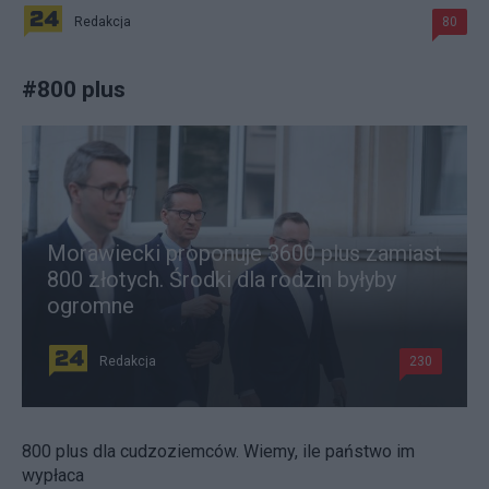
Redakcja
80
#
800 plus
Morawiecki proponuje 3600 plus zamiast
800 złotych. Środki dla rodzin byłyby
ogromne
Redakcja
230
800 plus dla cudzoziemców. Wiemy, ile państwo im
wypłaca