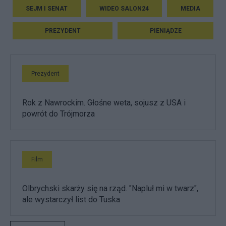
SEJM I SENAT
WIDEO SALON24
MEDIA
PREZYDENT
PIENIĄDZE
Prezydent
Rok z Nawrockim. Głośne weta, sojusz z USA i
powrót do Trójmorza
Film
Olbrychski skarży się na rząd. "Napluł mi w twarz",
ale wystarczył list do Tuska