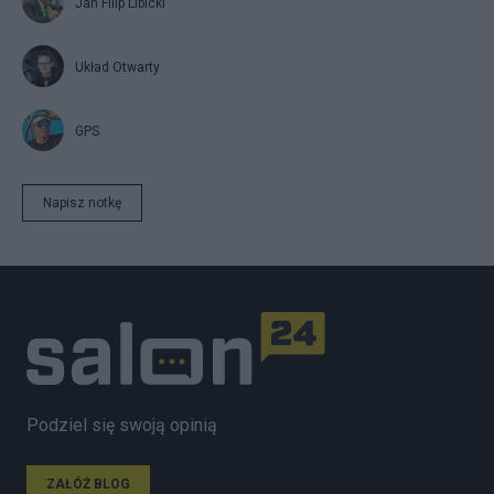
Jan Filip Libicki
Układ Otwarty
GPS
Napisz notkę
Podziel się swoją opinią
ZAŁÓŻ BLOG