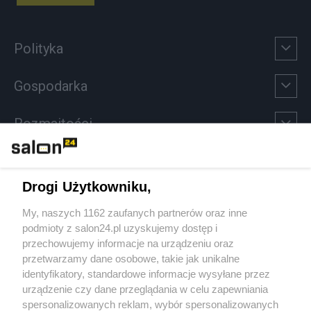
Polityka
Gospodarka
Rozmaitości
Technologie
Drogi Użytkowniku,
Sport
My, naszych 1162 zaufanych partnerów oraz inne
podmioty z salon24.pl uzyskujemy dostęp i
Społeczeństwo
przechowujemy informacje na urządzeniu oraz
przetwarzamy dane osobowe, takie jak unikalne
Kultura
identyfikatory, standardowe informacje wysyłane przez
urządzenie czy dane przeglądania w celu zapewniania
spersonalizowanych reklam, wybór spersonalizowanych