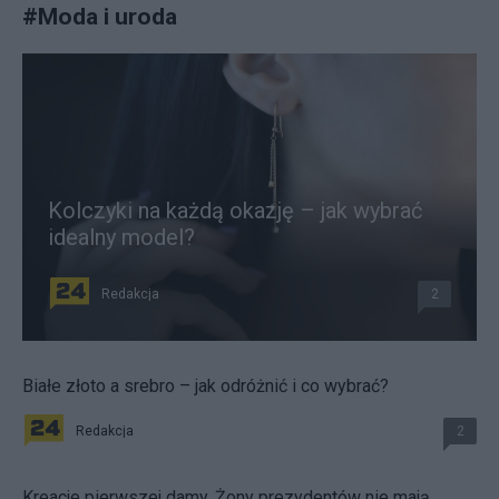
#
Moda i uroda
Kolczyki na każdą okazję – jak wybrać
idealny model?
Redakcja
2
Białe złoto a srebro – jak odróżnić i co wybrać?
Redakcja
2
Kreacje pierwszej damy. Żony prezydentów nie mają