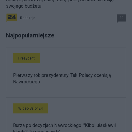
swojego budżetu
Redakcja
29
Najpopularniejsze
Prezydent
Pierwszy rok prezydentury. Tak Polacy oceniają
Nawrockiego
Wideo Salon24
Burza po decyzjach Nawrockiego. "Kibol ułaskawił
kibola? To propaganda"