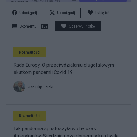
Udostępnij
Udostępnij
Lubię to!
Skomentuj
139
Obserwuj notkę
Rozmaitości
Rada Europy. O przeciwdziałaniu długofalowym
skutkom pandemii Covid 19
Jan Filip Libicki
Rozmaitości
Tak pandemia spustoszyła wolny czas
Amerykanów. Spędzają poza domem tylko chwilę