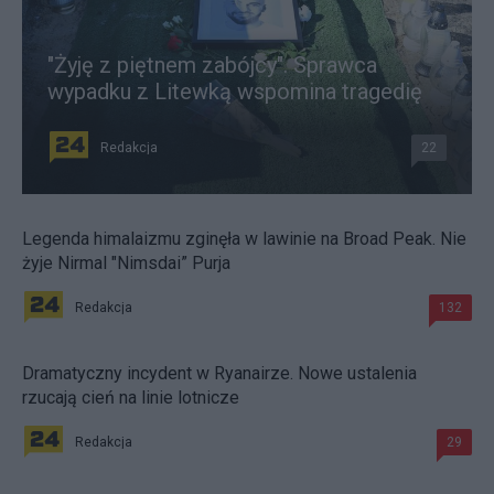
"Żyję z piętnem zabójcy". Sprawca
wypadku z Litewką wspomina tragedię
Redakcja
22
Legenda himalaizmu zginęła w lawinie na Broad Peak. Nie
żyje Nirmal "Nimsdai” Purja
Redakcja
132
Dramatyczny incydent w Ryanairze. Nowe ustalenia
rzucają cień na linie lotnicze
Redakcja
29