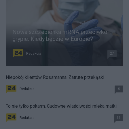
Nowa szczepionka mRNA przeciwko
grypie. Kiedy będzie w Europie?
Redakcja
27
Niepokój klientów Rossmanna. Zatrute przekąski
Redakcja
5
To nie tylko pokarm. Cudowne właściwości mleka matki
Redakcja
11