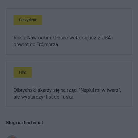
Prezydent
Rok z Nawrockim. Głośne weta, sojusz z USA i
powrót do Trójmorza
Film
Olbrychski skarży się na rząd. "Napluł mi w twarz",
ale wystarczył list do Tuska
Blogi na ten temat