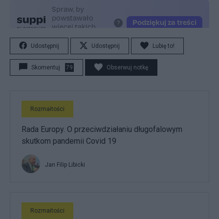
Udostępnij
Udostępnij
Lubię to!
Skomentuj
79
Obserwuj notkę
Rozmaitości
Rada Europy. O przeciwdziałaniu długofalowym
skutkom pandemii Covid 19
Jan Filip Libicki
Rozmaitości