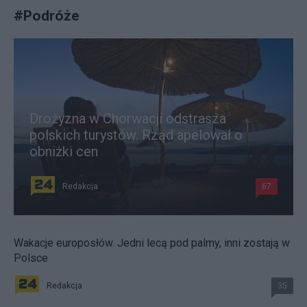
#
Podróże
Drożyzna w Chorwacji odstrasza
polskich turystów. Rząd apelował o
obniżki cen
Redakcja
67
Wakacje europosłów. Jedni lecą pod palmy, inni zostają w
Polsce
Redakcja
35