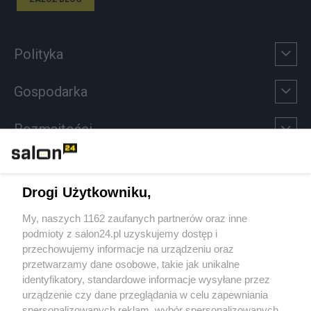
Polityka
Gospodarka
Rozmaitości
Technologie
Drogi Użytkowniku,
Sport
My, naszych 1162 zaufanych partnerów oraz inne
podmioty z salon24.pl uzyskujemy dostęp i
Społeczeństwo
przechowujemy informacje na urządzeniu oraz
przetwarzamy dane osobowe, takie jak unikalne
Kultura
identyfikatory, standardowe informacje wysyłane przez
urządzenie czy dane przeglądania w celu zapewniania
spersonalizowanych reklam, wybór spersonalizowanych