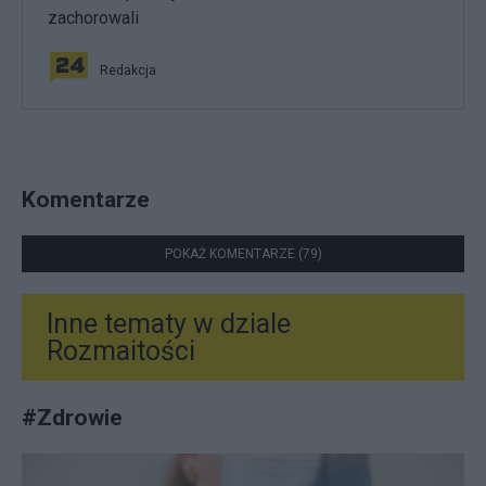
zachorowali
Redakcja
Komentarze
POKAŻ KOMENTARZE (79)
Inne tematy w dziale
Rozmaitości
#
Zdrowie