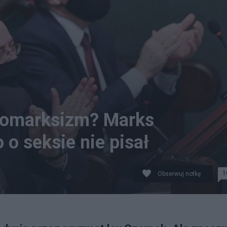
neomarksizm? Marks
 o seksie nie pisał
1
Obserwuj notkę