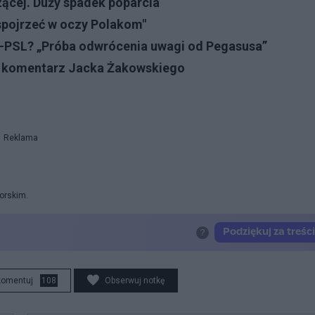
zącej. Duży spadek poparcia
spojrzeć w oczy Polakom"
-PSL? „Próba odwrócenia uwagi od Pegasusa”
 komentarz Jacka Żakowskiego
Reklama
orskim.
komentuj
108
Obserwuj notkę