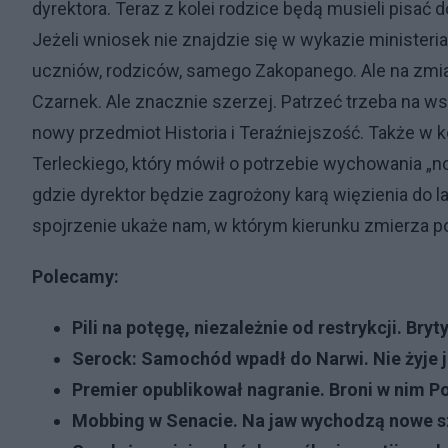
dyrektora. Teraz z kolei rodzice będą musieli pisać 
Jeżeli wniosek nie znajdzie się w wykazie ministeria
uczniów, rodziców, samego Zakopanego. Ale na zmian
Czarnek. Ale znacznie szerzej. Patrzeć trzeba na wsp
nowy przedmiot Historia i Teraźniejszość. Także w
Terleckiego, który mówił o potrzebie wychowania „n
gdzie dyrektor będzie zagrożony karą więzienia do l
spojrzenie ukaże nam, w którym kierunku zmierza p
Polecamy:
Pili na potęgę, niezależnie od restrykcji. Br
Serock: Samochód wpadł do Narwi. Nie żyje 
Premier opublikował nagranie. Broni w nim P
Mobbing w Senacie. Na jaw wychodzą nowe s