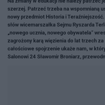
Na zmiany w edukacji nie należy patrzeć 
szerzej. Patrzeć trzeba na wspomnianą usta
nowy przedmiot Historia i Teraźniejszość.
słów wicemarszałka Sejmu Ryszarda Terl
„nowego ucznia, nowego obywatela” wresz
zagrożony karą więzienia do lat trzech za
całościowe spojrzenie ukaże nam, w któr
Salonowi 24 Sławomir Broniarz, przewod