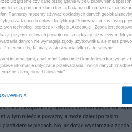
przez urządzenie czy dane przeglądania w celu zapewniania sperson
 mówić, to o seksie tam raczej nie ma.
ych treści, pomiar reklam i treści, badanie odbiorców oraz ulepszan
fani Partnerzy możemy używać dokładnych danych geolokalizacyjn
tykę urządzenia do celów identyfikacji. Ponieważ cenimy Twoją pry
li rodziców, spotkań organizowanych w szkołach?
z tych technologii poprzez kliknięcie „Akceptuję”. Zgoda jest dobro
ikając przycisk ustawień prywatności znajdujący się w lewym dolny
zykładem. Do tej pory było tak, że rodzice jeśli uznali, ż
etwarzania danych nie wymagają zgody użytkownika, ale masz prawo 
m zainteresować młodzież, to szli do dyrektora szkoły. A
. Preferencje będą miały zastosowania tylko na tej witrynie.
spotkanie z przedstawicielami na przykład fundacji
szymi informacjami, abyś mógł świadomie i komfortowo korzystać z
gółowe informacje dotyczące przetwarzania Twoich danych znajdzi
s
oraz po kliknięciu w „Ustawienia”.
Reklama
USTAWIENIA
razić, że w Zakopanem grupa rodziców uznaje, że warto, b
t w tym mieście poważny, a może dzieci po takim
i plastikiem w piecach. No jak dotąd wystarczała zgoda