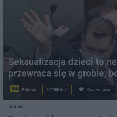
Seksualizacja dzieci to 
przewraca się w grobie, bo
Redakcja
NA WEEKEND
Obserwuj temat
Fot. PAP/Radek Pietruszka
15.01.2022