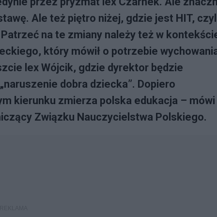
jedynie przez pryzmat lex Czarnek. Ale znaczn
wę. Ale też piętro niżej, gdzie jest HIT, czyl
 Patrzeć na te zmiany należy też w kontekści
eckiego, który mówił o potrzebie wychowani
cie lex Wójcik, gdzie dyrektor będzie
 „naruszenie dobra dziecka”. Dopiero
ym kierunku zmierza polska edukacja – mówi
niczący Związku Nauczycielstwa Polskiego.