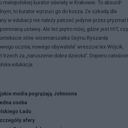
do małopolskiej kurator oświaty w Krakowie. To absurd!
lnym, to kurator wyrzuci go do kosza. Ze szkodą dla
y w edukacji nie należy patrzeć jedynie przez pryzmat 
omnianą ustawę. Ale też piętro niżej, gdzie jest HIT, czy
 kontekście słów wicemarszałka Sejmu Ryszarda
owego ucznia, nowego obywatela” wreszcie lex Wójcik,
at trzech za „naruszenie dobra dziecka”. Dopiero całości
olska edukacja.
ytyjskie media pogrążają Johnsona
jedna osoba
olskiego Ładu
zczegóły afery