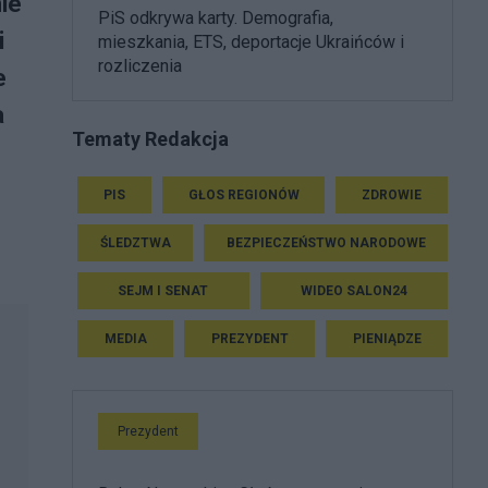
ie
PiS odkrywa karty. Demografia,
i
mieszkania, ETS, deportacje Ukraińców i
rozliczenia
e
a
Tematy Redakcja
PIS
GŁOS REGIONÓW
ZDROWIE
ŚLEDZTWA
BEZPIECZEŃSTWO NARODOWE
SEJM I SENAT
WIDEO SALON24
MEDIA
PREZYDENT
PIENIĄDZE
Prezydent