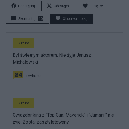
Udostępnij
Udostępnij
Lubię to!
Skomentuj
10
Obserwuj notkę
Kultura
Był świetnym aktorem. Nie żyje Janusz
Michałowski
Redakcja
Kultura
Gwiazdor kina z "Top Gun: Maverick" i "Jumanji" nie
żyje. Został zasztyletowany