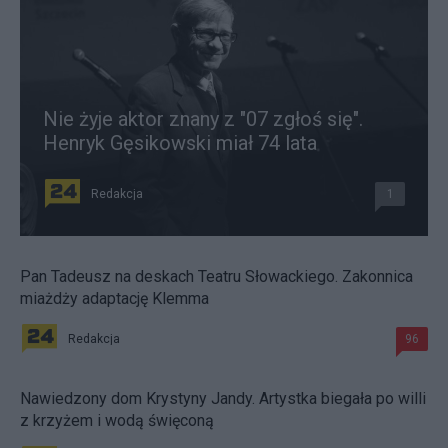
Nie żyje aktor znany z "07 zgłoś się".
Henryk Gęsikowski miał 74 lata
Redakcja
1
Pan Tadeusz na deskach Teatru Słowackiego. Zakonnica
miażdży adaptację Klemma
Redakcja
96
Nawiedzony dom Krystyny Jandy. Artystka biegała po willi
z krzyżem i wodą święconą