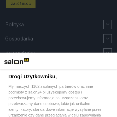
ZAŁÓŻ BLOG
Polityka
Gospodarka
Rozmaitości
Technologie
Drogi Użytkowniku,
Sport
My, naszych 1162 zaufanych partnerów oraz inne
podmioty z salon24.pl uzyskujemy dostęp i
Społeczeństwo
przechowujemy informacje na urządzeniu oraz
przetwarzamy dane osobowe, takie jak unikalne
Kultura
identyfikatory, standardowe informacje wysyłane przez
urządzenie czy dane przeglądania w celu zapewniania