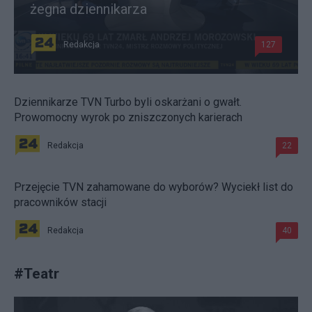
żegna dziennikarza
Redakcja
127
Dziennikarze TVN Turbo byli oskarżani o gwałt.
Prowomocny wyrok po zniszczonych karierach
Redakcja
22
Przejęcie TVN zahamowane do wyborów? Wyciekł list do
pracowników stacji
Redakcja
40
#
Teatr