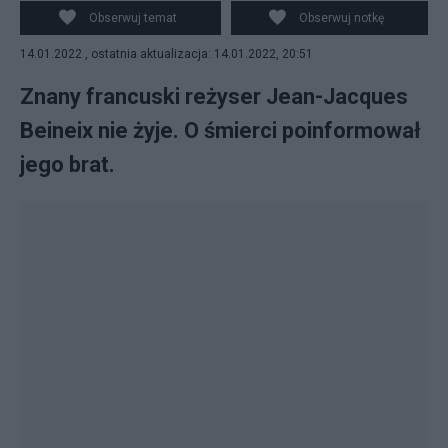
<https://creativecommons.org/licenses/by-sa/3.0>, via
Obserwuj temat
Obserwuj notkę
Wikimedia Commons
14.01.2022 , ostatnia aktualizacja: 14.01.2022, 20:51
Znany francuski reżyser Jean-Jacques
Beineix nie żyje. O śmierci poinformował
jego brat.