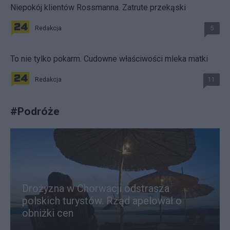
Niepokój klientów Rossmanna. Zatrute przekąski
Redakcja
5
To nie tylko pokarm. Cudowne właściwości mleka matki
Redakcja
11
#
Podróże
Drożyzna w Chorwacji odstrasza
polskich turystów. Rząd apelował o
obniżki cen