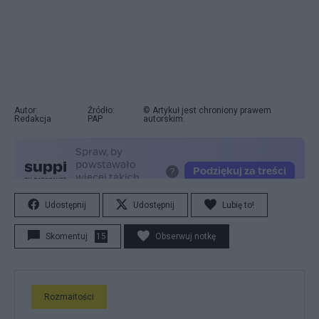
Autor:
Źródło:
© Artykuł jest chroniony prawem
Redakcja
PAP
autorskim.
Udostępnij
Udostępnij
Lubię to!
Skomentuj
15
Obserwuj notkę
Rozmaitości