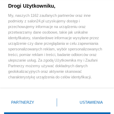
Drogi Użytkowniku,
Sport
My, naszych 1162 zaufanych partnerów oraz inne
podmioty z salon24.pl uzyskujemy dostęp i
Społeczeństwo
przechowujemy informacje na urządzeniu oraz
przetwarzamy dane osobowe, takie jak unikalne
Kultura
identyfikatory, standardowe informacje wysyłane przez
urządzenie czy dane przeglądania w celu zapewniania
spersonalizowanych reklam, wybór spersonalizowanych
treści, pomiar reklam i treści, badanie odbiorców oraz
ulepszanie usług. Za zgodą Użytkownika my i Zaufani
X
Facebook
Instagram
Youtube
Partnerzy możemy używać dokładnych danych
geolokalizacyjnych oraz aktywnie skanować
charakterystykę urządzenia do celów identyfikacji.
Web Content Media sp. z o. o. © 2022
Ponieważ cenimy Twoją prywatność, prosimy o zgodę na
korzystanie z tych technologii poprzez kliknięcie
„Akceptuję”. Zgoda jest dobrowolna i zawsze możesz ją
Pomoc
O nas
Praca
Reklama
Kontakt
zmienić/wycofać klikając przycisk ustawień prywatności
PARTNERZY
USTAWIENIA
znajdujący się w lewym dolnym rogu strony
. Niektóre
rodzaje przetwarzania danych nie wymagają zgody