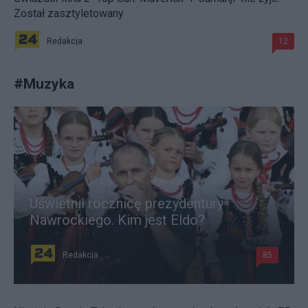
Został zasztyletowany
Redakcja
12
#
Muzyka
Uświetnił rocznicę prezydentury
Nawrockiego. Kim jest Eldo?
Redakcja
85