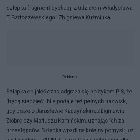
Szłapka fragment dyskusji z udziałem Władysława
T. Bartoszewskiego i Zbigniewa Kuźmiuka.
Reklama
Szłapka co jakiś czas odgraża się politykom PiS, że
"będą siedzieć". Nie podaje też pełnych nazwisk,
gdy pisze o Jarosławie Kaczyńskim, Zbigniewie
Ziobro czy Mariuszu Kamińskim, uznając ich za
przestępców. Szłapka wpadł na kolejny pomysł: już
nie likwidacji TVP INFO, ale oddania subwencji dla