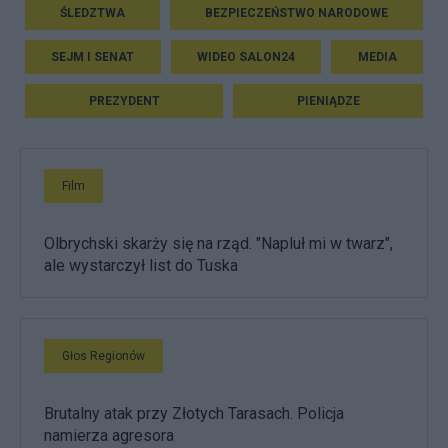
ŚLEDZTWA
BEZPIECZEŃSTWO NARODOWE
SEJM I SENAT
WIDEO SALON24
MEDIA
PREZYDENT
PIENIĄDZE
Film
Olbrychski skarży się na rząd. "Napluł mi w twarz",
ale wystarczył list do Tuska
Głos Regionów
Brutalny atak przy Złotych Tarasach. Policja
namierza agresora