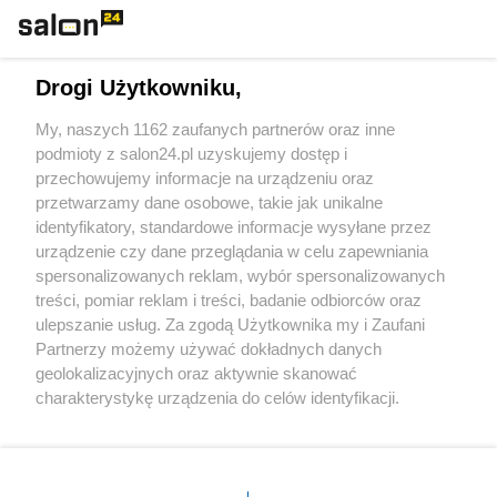
Technologie
Drogi Użytkowniku,
Sport
My, naszych 1162 zaufanych partnerów oraz inne
podmioty z salon24.pl uzyskujemy dostęp i
Społeczeństwo
przechowujemy informacje na urządzeniu oraz
przetwarzamy dane osobowe, takie jak unikalne
Kultura
identyfikatory, standardowe informacje wysyłane przez
urządzenie czy dane przeglądania w celu zapewniania
spersonalizowanych reklam, wybór spersonalizowanych
treści, pomiar reklam i treści, badanie odbiorców oraz
ulepszanie usług. Za zgodą Użytkownika my i Zaufani
X
Facebook
Instagram
Youtube
Partnerzy możemy używać dokładnych danych
geolokalizacyjnych oraz aktywnie skanować
charakterystykę urządzenia do celów identyfikacji.
Web Content Media sp. z o. o. © 2022
Ponieważ cenimy Twoją prywatność, prosimy o zgodę na
korzystanie z tych technologii poprzez kliknięcie
„Akceptuję”. Zgoda jest dobrowolna i zawsze możesz ją
Pomoc
O nas
Praca
Reklama
Kontakt
zmienić/wycofać klikając przycisk ustawień prywatności