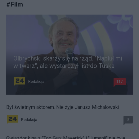
#
Film
Olbrychski skarży się na rząd. "Napluł mi
w twarz", ale wystarczył list do Tuska
Redakcja
117
Był świetnym aktorem. Nie żyje Janusz Michałowski
Redakcja
8
Gwiazdor kina z "Top Gun: Maverick" i "Jumanji" nie żyje.