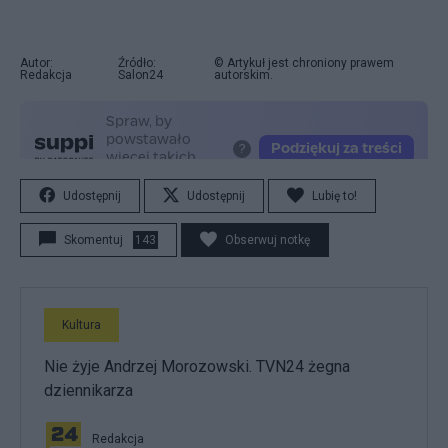
Autor:
Źródło:
© Artykuł jest chroniony prawem
Redakcja
Salon24
autorskim.
Udostępnij
Udostępnij
Lubię to!
Skomentuj
143
Obserwuj notkę
Kultura
Nie żyje Andrzej Morozowski. TVN24 żegna
dziennikarza
Redakcja