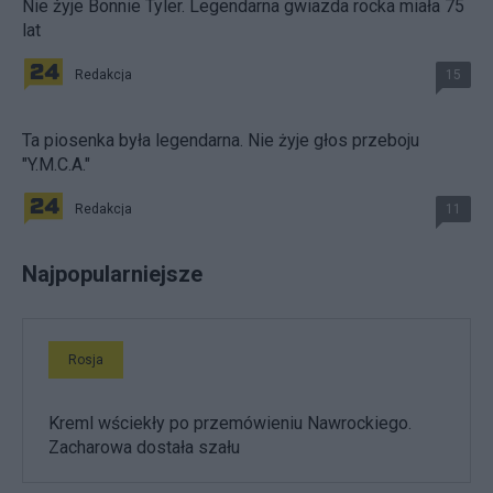
Nie żyje Bonnie Tyler. Legendarna gwiazda rocka miała 75
lat
Redakcja
15
Ta piosenka była legendarna. Nie żyje głos przeboju
"Y.M.C.A."
Redakcja
11
Najpopularniejsze
Rosja
Kreml wściekły po przemówieniu Nawrockiego.
Zacharowa dostała szału