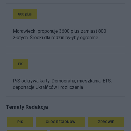
800 plus
Morawiecki proponuje 3600 plus zamiast 800
złotych. Środki dla rodzin byłyby ogromne
PiS
PiS odkrywa karty. Demografia, mieszkania, ETS,
deportacje Ukraińców i rozliczenia
Tematy Redakcja
PIS
GŁOS REGIONÓW
ZDROWIE