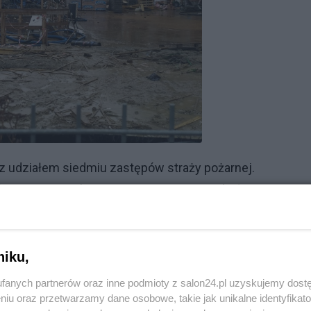
z udziałem siedmiu zastępów straży pożarnej.
ństwowa Inspekcja Pracy. Ma ona sprawdzić, czy
ących z otrzymanego alertu pogodowego.
niku,
fanych partnerów oraz inne podmioty z salon24.pl uzyskujemy dost
niu oraz przetwarzamy dane osobowe, takie jak unikalne identyfikat