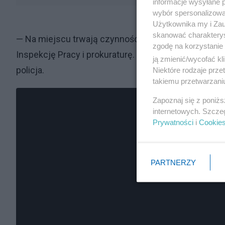
informacje wysyłane 
wybór spersonalizowan
Użytkownika my i Zau
skanować charakterys
— Na miejscu trwają czynności ratowniczo-zabezp
zgodę na korzystanie 
Inspekcję Pracy i prokuraturę. Będą oględziny, ust
ją zmienić/wycofać kl
policja.
Niektóre rodzaje prz
takiemu przetwarzaniu
Zapoznaj się z poniż
internetowych. Szcze
Prywatności
i
Cookie
PARTNERZY