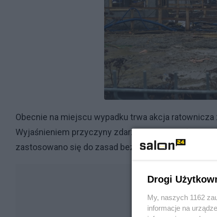
Obecnie na miejscu wypadku trwa akcja ratownicza 
Wyjaśnieniem przyczyny zdarzenia ma zająć się Pa
zastosowano się do zasad bezpieczeństwa wynikaj
Drogi Użytkow
My, naszych 1162 zau
informacje na urządze