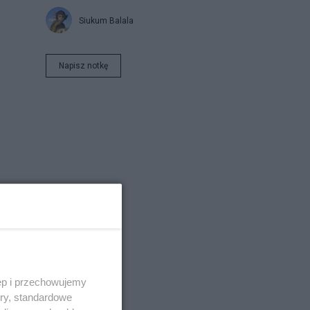
Siukum Balala
Napisz notkę
ęp i przechowujemy
ory, standardowe