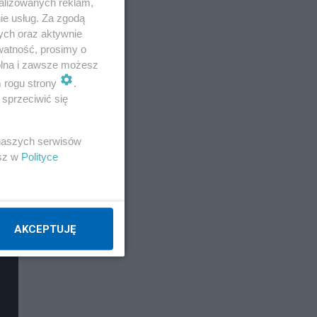
alizowanych reklam,
ie usług. Za zgodą
ych oraz aktywnie
watność, prosimy o
wolna i zawsze możesz
ała
m rogu strony
.
sprzeciwić się
 naszych serwisów
esz w
Polityce
AKCEPTUJĘ