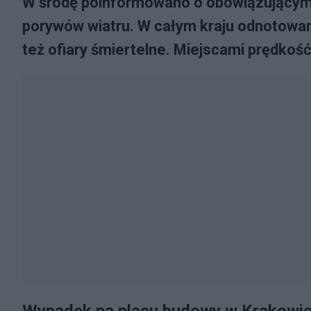
W środę poinformowano o obowiązującym 
porywów wiatru. W całym kraju odnotowano
też ofiary śmiertelne. Miejscami prędkoś