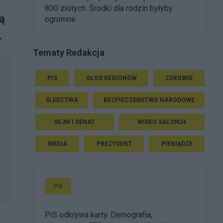
800 złotych. Środki dla rodzin byłyby
ą
ogromne
.
Tematy Redakcja
PIS
GŁOS REGIONÓW
ZDROWIE
ŚLEDZTWA
BEZPIECZEŃSTWO NARODOWE
SEJM I SENAT
WIDEO SALON24
MEDIA
PREZYDENT
PIENIĄDZE
PiS
PiS odkrywa karty. Demografia,