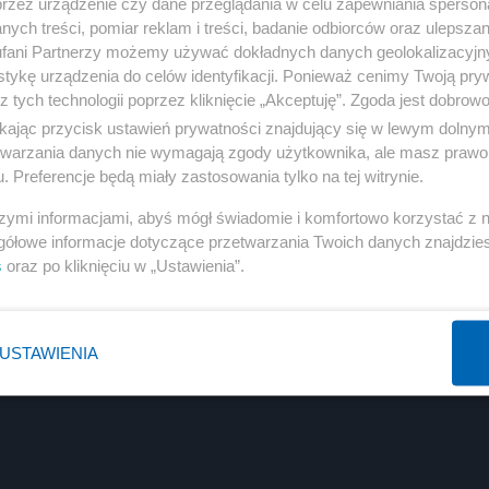
przez urządzenie czy dane przeglądania w celu zapewniania sperson
ych treści, pomiar reklam i treści, badanie odbiorców oraz ulepszan
Reklama
fani Partnerzy możemy używać dokładnych danych geolokalizacyjn
tykę urządzenia do celów identyfikacji. Ponieważ cenimy Twoją pry
ieczające. Powiadomiono nadzór budowlany, Państwową
z tych technologii poprzez kliknięcie „Akceptuję”. Zgoda jest dobro
alone zostaną dokładne przyczyn katastrofy — poinformow
ikając przycisk ustawień prywatności znajdujący się w lewym dolny
etwarzania danych nie wymagają zgody użytkownika, ale masz prawo 
. Preferencje będą miały zastosowania tylko na tej witrynie.
szymi informacjami, abyś mógł świadomie i komfortowo korzystać z
gółowe informacje dotyczące przetwarzania Twoich danych znajdzi
s
oraz po kliknięciu w „Ustawienia”.
USTAWIENIA