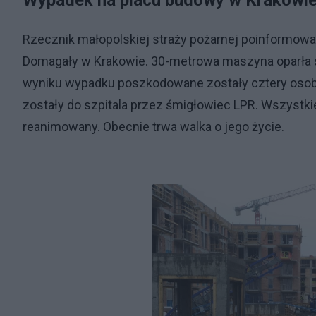
Wypadek na placu budowy w Krakowie
Rzecznik małopolskiej straży pożarnej poinformował
Domagały w Krakowie. 30-metrowa maszyna oparła s
wyniku wypadku poszkodowane zostały cztery osoby.
zostały do szpitala przez śmigłowiec LPR. Wszystki
reanimowany. Obecnie trwa walka o jego życie.