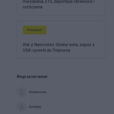
mieszkania, ETS, deportacje Ukraińców i
rozliczenia
Prezydent
Rok z Nawrockim. Głośne weta, sojusz z
USA i powrót do Trójmorza
Blogi na ten temat
threeme-ww
Dziobaty