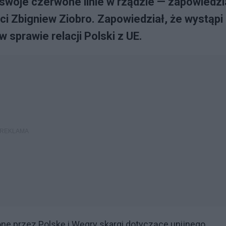
 swoje czerwone linie w rządzie — zapowiedzi
ci Zbigniew Ziobro. Zapowiedział, że wystąpi
sprawie relacji Polski z UE.
one przez Polskę i Węgry skargi dotyczące unijnego