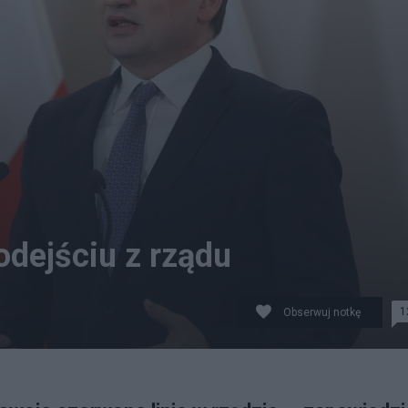
odejściu z rządu
1
Obserwuj notkę