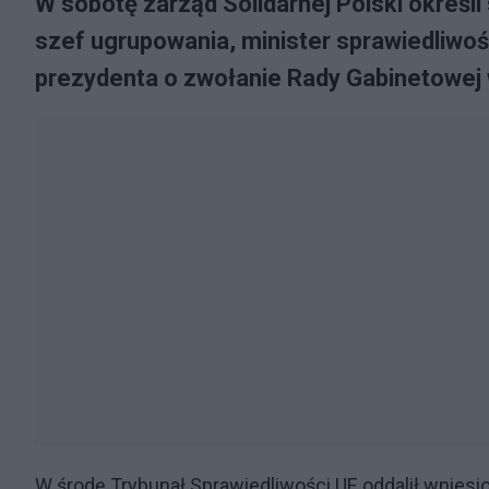
W sobotę zarząd Solidarnej Polski określi
szef ugrupowania, minister sprawiedliwoś
prezydenta o zwołanie Rady Gabinetowej w 
W środę Trybunał Sprawiedliwości UE oddalił wniesi