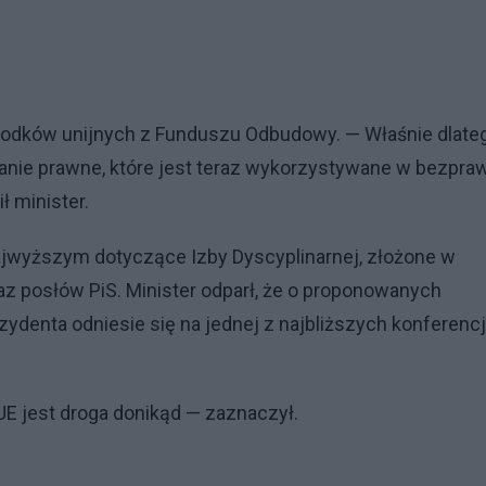
 środków unijnych z Funduszu Odbudowy. — Właśnie dlate
zanie prawne, które jest teraz wykorzystywane w bezpra
 minister.
ajwyższym dotyczące Izby Dyscyplinarnej, złożone w
z posłów PiS. Minister odparł, że o proponowanych
ydenta odniesie się na jednej z najbliższych konferencj
UE jest droga donikąd — zaznaczył.