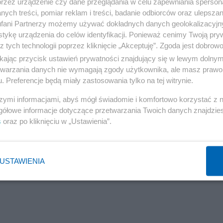
przez urządzenie czy dane przeglądania w celu zapewniania sperson
udowy
ych treści, pomiar reklam i treści, badanie odbiorców oraz ulepszan
fani Partnerzy możemy używać dokładnych danych geolokalizacyjn
tykę urządzenia do celów identyfikacji. Ponieważ cenimy Twoją pry
z tych technologii poprzez kliknięcie „Akceptuję”. Zgoda jest dobro
ikając przycisk ustawień prywatności znajdujący się w lewym dolny
etwarzania danych nie wymagają zgody użytkownika, ale masz prawo 
. Preferencje będą miały zastosowania tylko na tej witrynie.
szymi informacjami, abyś mógł świadomie i komfortowo korzystać z
gółowe informacje dotyczące przetwarzania Twoich danych znajdzi
s
oraz po kliknięciu w „Ustawienia”.
USTAWIENIA