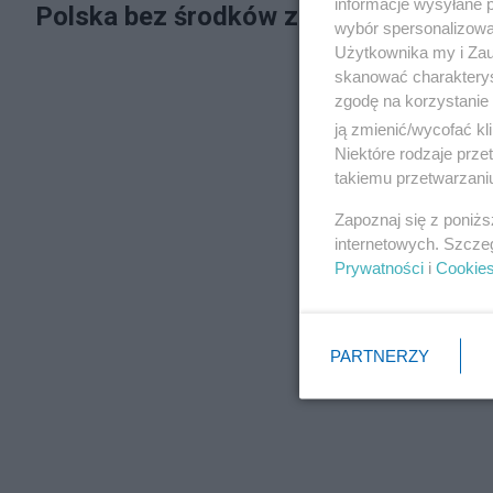
informacje wysyłane 
Polska bez środków z Funduszu Odb
wybór spersonalizowan
Użytkownika my i Zau
skanować charakterys
zgodę na korzystanie 
ją zmienić/wycofać kl
Niektóre rodzaje prz
takiemu przetwarzaniu
Zapoznaj się z poniż
internetowych. Szcze
Prywatności
i
Cookie
PARTNERZY