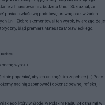
nie z finansowania z budżetu Unii. TSUE uznał, że
ć” posiada właściwą podstawę prawną oraz w żaden
ch Unii. Ziobro skomentował ten wyrok, twierdząc, że je
toryczny, błąd premiera Mateusza Morawieckiego.
Reklama
o ocenę wyroku.
i nie popełniać, aby ich uniknąć i im zapobiec.(...) Po to
ożemy nad nią zapanować i dokonać pewnej refleksji i
yńskiego, który w środę, w Polskim Radiu 24 oznajmił w