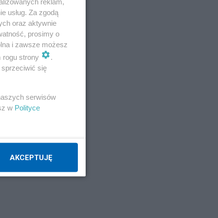
alizowanych reklam,
ie usług. Za zgodą
ych oraz aktywnie
watność, prosimy o
wolna i zawsze możesz
m rogu strony
.
sprzeciwić się
 naszych serwisów
esz w
Polityce
AKCEPTUJĘ