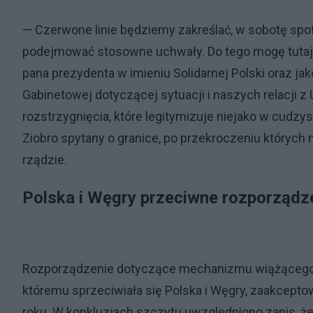
— Czerwone linie będziemy zakreślać, w sobotę spot
podejmować stosowne uchwały. Do tego mogę tutaj 
pana prezydenta w imieniu Solidarnej Polski oraz ja
Gabinetowej dotyczącej sytuacji i naszych relacji 
rozstrzygnięcia, które legitymizuje niejako w cudzy
Ziobro spytany o granice, po przekroczeniu których
rządzie.
Polska i Węgry przeciwne rozporządze
Rozporządzenie dotyczące mechanizmu wiążącego d
któremu sprzeciwiała się Polska i Węgry, zaakcepto
roku. W konkluzjach szczytu uwzględniono zapis, że