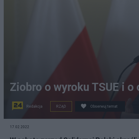
Ziobro o wyroku TSUE i o 
Redakcja
RZĄD
Obserwuj temat
Zbigniew Ziobro (źródło: PAP)
17.02.2022