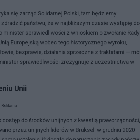
yka się zarząd Solidarnej Polski, tam będziemy
zdradzić państwu, że w najbliższym czasie wystąpię do
ko minister sprawiedliwości z wnioskiem o zwołanie Rady
z Unią Europejską wobec tego historycznego wyroku,
słowie, bezprawie, działania sprzeczne z traktatami — mó
 minister sprawiedliwości zrezygnuje z uczestnictwa w
niu Unii
Reklama
ostęp do środków unijnych z kwestią praworządności,
wano przez unijnych liderów w Brukseli w grudniu 2020
 samo ustalenie, iż doszło do naruszenia zasady państw