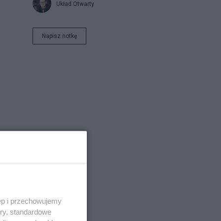
Układ Otwarty
Napisz notkę
ęp i przechowujemy
ory, standardowe