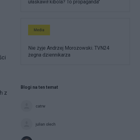
ułaskawił kibola? To propaganda"
Media
Nie żyje Andrzej Morozowski. TVN24
żegna dziennikarza
ści
Blogi na ten temat
h z
catrw
julian olech