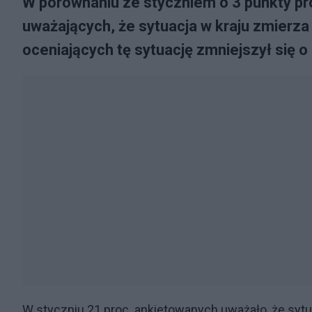
W porównaniu ze styczniem o 3 punkty p
uważających, że sytuacja w kraju zmierz
oceniających tę sytuację zmniejszył się 
W styczniu 21 proc. ankietowanych uważało, że sytu