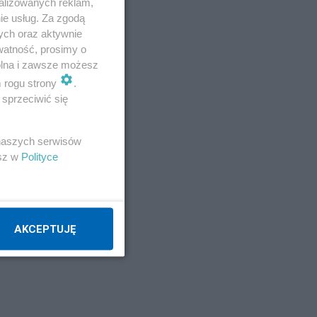
alizowanych reklam,
ie usług. Za zgodą
ych oraz aktywnie
watność, prosimy o
wolna i zawsze możesz
m rogu strony
.
sprzeciwić się
w
 naszych serwisów
esz w
Polityce
by
y
AKCEPTUJĘ