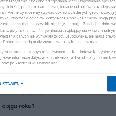
przez urządzenie czy dane przeglądania w celu zapewniania sperson
ych treści, pomiar reklam i treści, badanie odbiorców oraz ulepszan
e wszystkim poglądy polityczne
fani Partnerzy możemy używać dokładnych danych geolokalizacyjn
tykę urządzenia do celów identyfikacji. Ponieważ cenimy Twoją pry
cji w kraju warunkuje przede wszystkim orientacja
z tych technologii poprzez kliknięcie „Akceptuję”. Zgoda jest dobro
 częściej niż przeciętnie zadowoleni są respondenci
ikając przycisk ustawień prywatności znajdujący się w lewym dolny
etwarzania danych nie wymagają zgody użytkownika, ale masz prawo 
wana większość osób identyfikujących się z lewicą lub
. Preferencje będą miały zastosowania tylko na tej witrynie.
ierunku. Dobrej ocenie sytuacji sprzyja zaangażowanie 
szymi informacjami, abyś mógł świadomie i komfortowo korzystać z
gółowe informacje dotyczące przetwarzania Twoich danych znajdzi
s
oraz po kliknięciu w „Ustawienia”.
największym poparciem społecznym, rozwój sytuacji w
 zdeklarowanych wyborców Prawa i Sprawiedliwości. Oso
 niezdecydowane, kogo poprzeć w wyborach i nie biorąc
USTAWIENIA
unku rozwoju sytuacji w Polsce.
 ciągu roku?