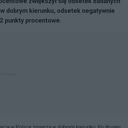
rocentowe zwiększył się odsetek badanych
a w dobrym kierunku, odsetek negatywnie
o 2 punkty procentowe.
acja w Polsce zmierza w dobrym kierunku. Po drugiej