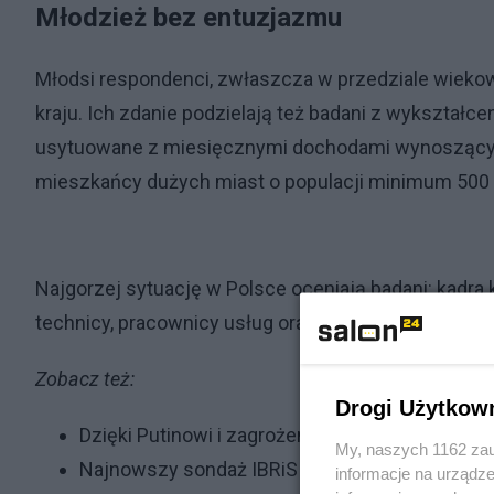
Młodzież bez entuzjazmu
Młodsi respondenci, zwłaszcza w przedziale wiekowy
kraju. Ich zdanie podzielają też badani z wykształc
usytuowane z miesięcznymi dochodami wynoszącymi 
mieszkańcy dużych miast o populacji minimum 500 
Najgorzej sytuację w Polsce oceniają badani: kadra ki
technicy, pracownicy usług oraz pracownicy adminis
Zobacz też:
Drogi Użytkow
Dzięki Putinowi i zagrożeniu wojną PiS traci mn
My, naszych 1162 zau
Najnowszy sondaż IBRiS dla Onetu. PiS ma po
informacje na urządze