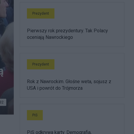
Prezydent
Pierwszy rok prezydentury. Tak Polacy
oceniają Nawrockiego
Prezydent
ą
Rok z Nawrockim. Głośne weta, sojusz z
USA i powrót do Trójmorza
32
PiS
PiS odkrywa karty. Demografia,