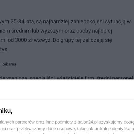
m 25-34 lata, są najbardziej zaniepokojeni sytuacją w
eniem średnim lub wyższym oraz osoby najlepiej
od 3000 zł wzwyż. Do grupy tej zaliczają się
tys.
Reklama
erownicza, specjaliści, właściciele firm, średni personel,
tracyjno-biurowi.
niku,
iej na Polskim Ładzie
fanych partnerów oraz inne podmioty z salon24.pl uzyskujemy dost
wody do obaw
niu oraz przetwarzamy dane osobowe, takie jak unikalne identyfikat