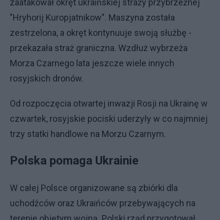
zaatakował okręt ukraińskiej straży przybrzeżnej
"Hryhorij Kuropjatnikow". Maszyna została
zestrzelona, a okręt kontynuuje swoją służbę -
przekazała straż graniczna. Wzdłuż wybrzeża
Morza Czarnego lata jeszcze wiele innych
rosyjskich dronów.
Od rozpoczęcia otwartej inwazji Rosji na Ukrainę w
czwartek, rosyjskie pociski uderzyły w co najmniej
trzy statki handlowe na Morzu Czarnym.
Polska pomaga Ukrainie
W całej Polsce organizowane są zbiórki dla
uchodźców oraz Ukraińców przebywających na
terenie objętym wojną. Polski rząd przygotował