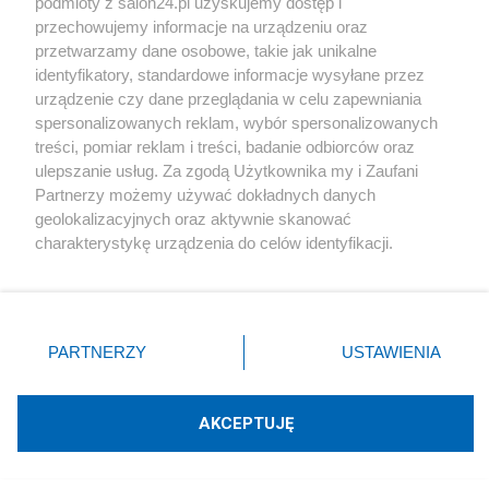
podmioty z salon24.pl uzyskujemy dostęp i
terytorium Ukrainy i pojechały do Federacji
przechowujemy informacje na urządzeniu oraz
przetwarzamy dane osobowe, takie jak unikalne
Rosyjskiej" - wskazała polityk.
identyfikatory, standardowe informacje wysyłane przez
urządzenie czy dane przeglądania w celu zapewniania
Wicepremier podkreśliła, że mieszkańcy Federacji
spersonalizowanych reklam, wybór spersonalizowanych
Rosyjskiej powinni wiedzieć, "ile takich ciał i ilu
treści, pomiar reklam i treści, badanie odbiorców oraz
ulepszanie usług. Za zgodą Użytkownika my i Zaufani
okupantów leży dziś na ukraińskiej ziemi".
Partnerzy możemy używać dokładnych danych
geolokalizacyjnych oraz aktywnie skanować
Zobacz:
Strona Gazpromu zhackowana. Trwają
charakterystykę urządzenia do celów identyfikacji.
Ponieważ cenimy Twoją prywatność, prosimy o zgodę na
ataki na całą rosyjską sieć
korzystanie z tych technologii poprzez kliknięcie
„Akceptuję”. Zgoda jest dobrowolna i zawsze możesz ją
Zwróciła się jednocześnie bezpośrednio do
zmienić/wycofać klikając przycisk ustawień prywatności
PARTNERZY
USTAWIENIA
obywateli Rosji. "Uczyńcie tak, by ciał waszych
znajdujący się w lewym dolnym rogu strony
. Niektóre
rodzaje przetwarzania danych nie wymagają zgody
synów, waszych mężów było mniej, bo inaczej
użytkownika, ale masz prawo sprzeciwić się takiemu
AKCEPTUJĘ
będą ich tysiące. Jeszcze raz proszę.
przetwarzaniu. Preferencje będą miały zastosowania tylko
Zwyciężymy. Chwała Ukrainie" - oświadczyła
na tej witrynie.