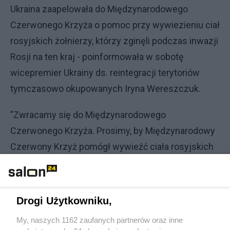
Ukraina zaapelowała do Międzynarodowego
Czerwonego Krzyża o pomoc przy wywiezieniu ciał
rosyjskich żołnierzy, którzy zginęli podczas inwazji
Rosji na ten kraj - poinformowała w sobotę
wicepremier Ukrainy ds. reintegracji terytoriów
tymczasowo okupowanych Iryna Wereszczuk.
"Zwracamy się do Międzynarodowego
Czerwonego Krzyża. Prosimy, by Międzynarodowy
Czerwony Krzyż pomógł wywieźć ciała rosyjskich
żołnierzy do Federacji Rosyjskiej. Są to tysiące ciał
okupantów" - powiedziała Wereszczuk w
wystąpieniu na Youtube.
Drogi Użytkowniku,
"Jest to potrzeba humanitarna i prosimy, by zrobić
My, naszych 1162 zaufanych partnerów oraz inne
tak, aby ciała rosyjskich okupantów opuściły