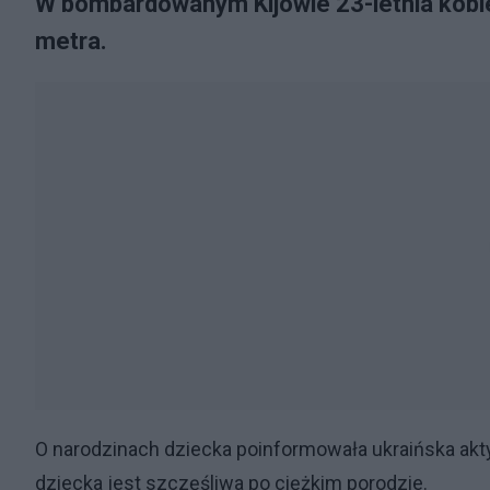
W bombardowanym Kijowie 23-letnia kobiet
metra.
O narodzinach dziecka poinformowała ukraińska akt
dziecka jest szczęśliwa po ciężkim porodzie.