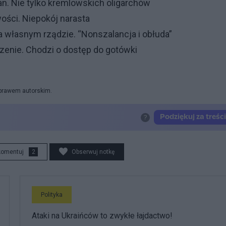
n. Nie tylko kremlowskich oligarchów
ości. Niepokój narasta
a własnym rządzie. “Nonszalancja i obłuda”
zenie. Chodzi o dostęp do gotówki
 prawem autorskim.
komentuj
2
Obserwuj notkę
Polityka
Ataki na Ukraińców to zwykłe łajdactwo!