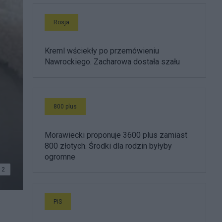
Rosja
Kreml wściekły po przemówieniu
Nawrockiego. Zacharowa dostała szału
800 plus
Morawiecki proponuje 3600 plus zamiast
800 złotych. Środki dla rodzin byłyby
ogromne
2
PiS