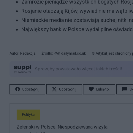
Zamrozić pieniądze wszystkich bogatych Rosja
Rosjanie otaczają Kijów, wywiad nie ma wątpliw
Niemieckie media nie zostawiają suchej nitki n
Największy bank w Polsce wydał pilne oświadc
Autor: Redakcja
Źródło: PAP, dailymail.co.uk
© Artykuł jest chroniony
Udostępnij
Udostępnij
Lubię to!
S
Polityka
Zełenski w Polsce. Niespodziewana wizyta