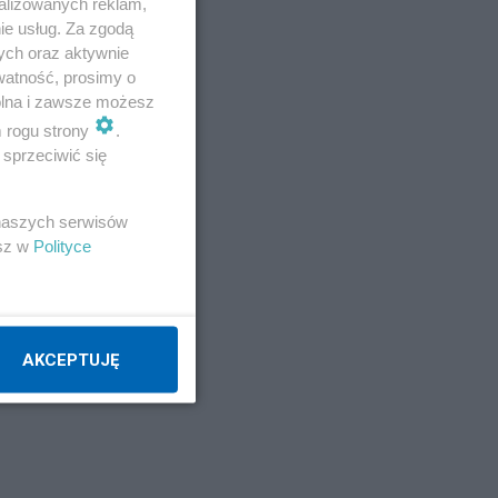
alizowanych reklam,
ie usług. Za zgodą
ych oraz aktywnie
watność, prosimy o
wolna i zawsze możesz
m rogu strony
.
sprzeciwić się
 naszych serwisów
esz w
Polityce
AKCEPTUJĘ