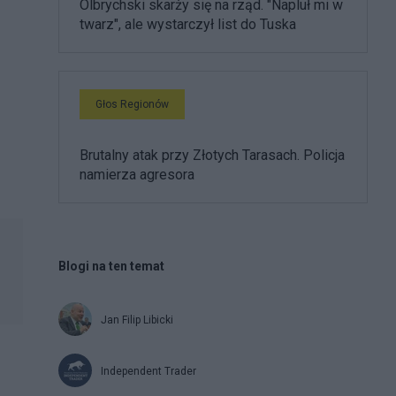
Olbrychski skarży się na rząd. "Napluł mi w
twarz", ale wystarczył list do Tuska
Głos Regionów
Brutalny atak przy Złotych Tarasach. Policja
namierza agresora
Blogi na ten temat
Jan Filip Libicki
Independent Trader