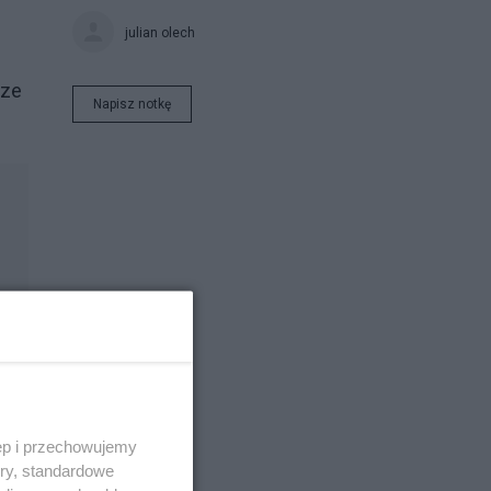
julian olech
rze
Napisz notkę
ęp i przechowujemy
ory, standardowe