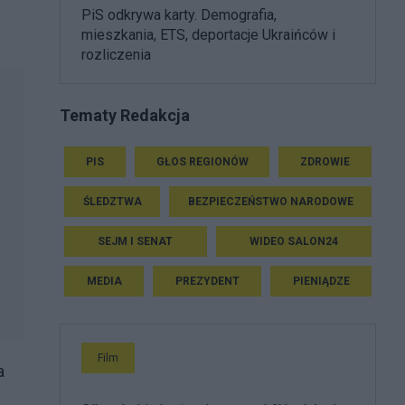
PiS odkrywa karty. Demografia,
mieszkania, ETS, deportacje Ukraińców i
rozliczenia
Tematy Redakcja
PIS
GŁOS REGIONÓW
ZDROWIE
ŚLEDZTWA
BEZPIECZEŃSTWO NARODOWE
SEJM I SENAT
WIDEO SALON24
MEDIA
PREZYDENT
PIENIĄDZE
Film
a