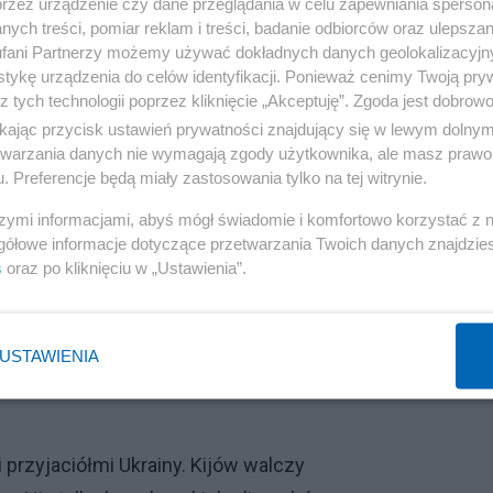
przez urządzenie czy dane przeglądania w celu zapewniania sperson
ych treści, pomiar reklam i treści, badanie odbiorców oraz ulepszan
 że wezwano karetkę, która przetransportowała świeżo
fani Partnerzy możemy używać dokładnych danych geolokalizacyjn
tykę urządzenia do celów identyfikacji. Ponieważ cenimy Twoją pry
i przebywają i podobno czują się dobrze.
z tych technologii poprzez kliknięcie „Akceptuję”. Zgoda jest dobro
ikając przycisk ustawień prywatności znajdujący się w lewym dolny
ny stało się prawdziwym symbolem. Tysiące osób
etwarzania danych nie wymagają zgody użytkownika, ale masz prawo 
ycięstwo życia nad śmiercią.
. Preferencje będą miały zastosowania tylko na tej witrynie.
szymi informacjami, abyś mógł świadomie i komfortowo korzystać z
strzałem rakietowym Rosjan. Później władze ukraińskiej
gółowe informacje dotyczące przetwarzania Twoich danych znajdzi
i wezwały mieszkańców do udania się do najbliższych
s
oraz po kliknięciu w „Ustawienia”.
stacjach metra.
USTAWIENIA
przyjaciółmi Ukrainy. Kijów walczy