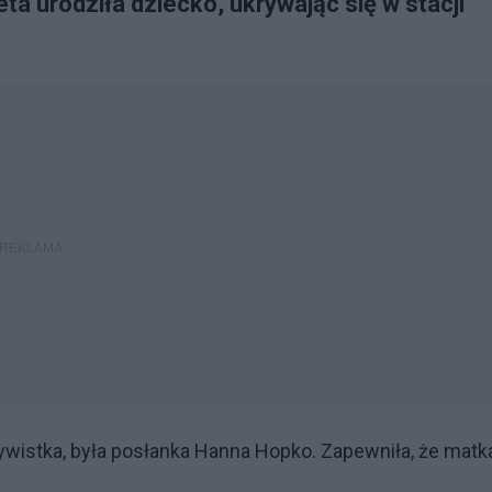
a urodziła dziecko, ukrywając się w stacji
ywistka, była posłanka Hanna Hopko. Zapewniła, że matk