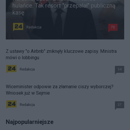
hulańce. Tak resort "przepalał" publiczną
kasę
Redakcja
70
Z ustawy "o Airbnb" zniknęły kluczowe zapisy. Ministra
mówi o lobbingu
Redakcja
34
Wiceminister odpowie za złamanie ciszy wyborczej?
Wniosek już w Sejmie
Redakcja
37
Najpopularniejsze