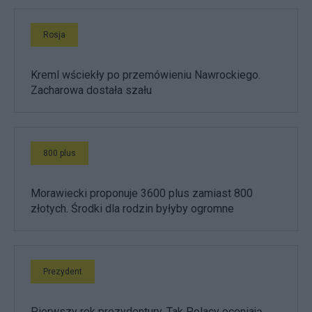
Rosja
Kreml wściekły po przemówieniu Nawrockiego.
Zacharowa dostała szału
800 plus
Morawiecki proponuje 3600 plus zamiast 800
złotych. Środki dla rodzin byłyby ogromne
Prezydent
Pierwszy rok prezydentury. Tak Polacy oceniają