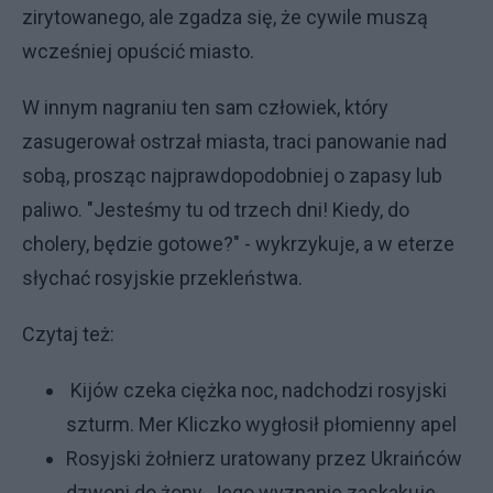
zirytowanego, ale zgadza się, że cywile muszą
wcześniej opuścić miasto.
W innym nagraniu ten sam człowiek, który
zasugerował ostrzał miasta, traci panowanie nad
sobą, prosząc najprawdopodobniej o zapasy lub
paliwo. "Jesteśmy tu od trzech dni! Kiedy, do
cholery, będzie gotowe?" - wykrzykuje, a w eterze
słychać rosyjskie przekleństwa.
Czytaj też:
Kijów czeka ciężka noc, nadchodzi rosyjski
szturm. Mer Kliczko wygłosił płomienny apel
Rosyjski żołnierz uratowany przez Ukraińców
dzwoni do żony. Jego wyznanie zaskakuje