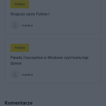
Polityka
Rosja po carze Putinie I
marek.w
Polityka
Parada Zwycięstwa w Moskwie czyli komu bije
dzwon
marek.w
Komentarze