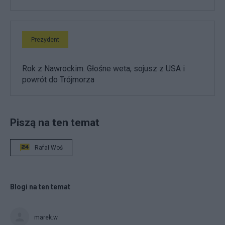
Prezydent
Rok z Nawrockim. Głośne weta, sojusz z USA i
powrót do Trójmorza
Piszą na ten temat
Rafał Woś
Blogi na ten temat
marek.w