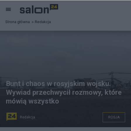
Strona główna
Redakcja
Bunt i chaos w rosyjskim wojsku.
Wywiad przechwycił rozmowy, które
mówią wszystko
Redakcja
ROSJA
PAP/EPA/RUSSIAN DEFENCE MINISTRY PRESS SERVICE