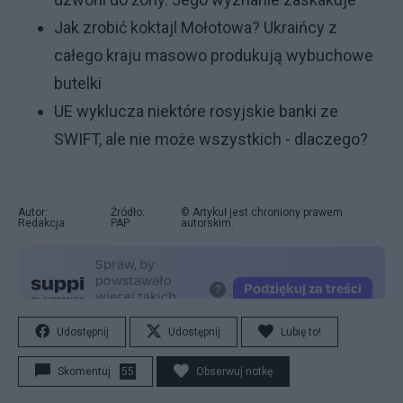
Jak zrobić koktajl Mołotowa? Ukraińcy z
całego kraju masowo produkują wybuchowe
butelki
UE wyklucza niektóre rosyjskie banki ze
SWIFT, ale nie może wszystkich - dlaczego?
Autor:
Źródło:
© Artykuł jest chroniony prawem
Redakcja
PAP
autorskim.
Udostępnij
Udostępnij
Lubię to!
Skomentuj
55
Obserwuj notkę