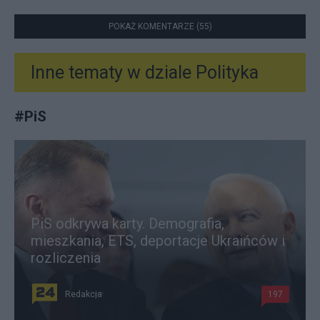
POKAŻ KOMENTARZE (55)
Inne tematy w dziale
Polityka
#
PiS
PiS odkrywa karty. Demografia,
mieszkania, ETS, deportacje Ukraińców i
rozliczenia
Redakcja
197