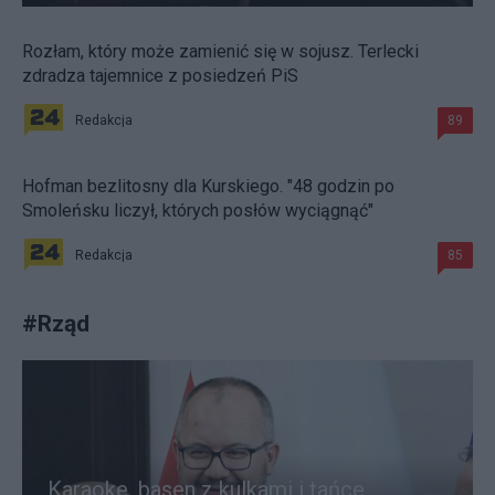
Rozłam, który może zamienić się w sojusz. Terlecki
zdradza tajemnice z posiedzeń PiS
Redakcja
89
Hofman bezlitosny dla Kurskiego. "48 godzin po
Smoleńsku liczył, których posłów wyciągnąć"
Redakcja
85
#
Rząd
Karaoke, basen z kulkami i tańce