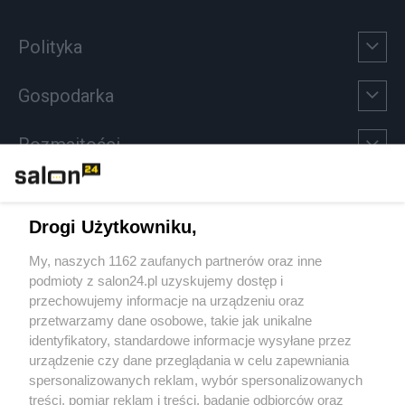
Polityka
Gospodarka
Rozmaitości
Technologie
Drogi Użytkowniku,
Sport
My, naszych 1162 zaufanych partnerów oraz inne
podmioty z salon24.pl uzyskujemy dostęp i
Społeczeństwo
przechowujemy informacje na urządzeniu oraz
przetwarzamy dane osobowe, takie jak unikalne
Kultura
identyfikatory, standardowe informacje wysyłane przez
urządzenie czy dane przeglądania w celu zapewniania
spersonalizowanych reklam, wybór spersonalizowanych
treści, pomiar reklam i treści, badanie odbiorców oraz