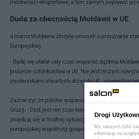
możliwości eksportowe, a tym samym poprawić jej w
Duda za obecnością Mołdawii w UE
4 marca Mołdawia złożyła wniosek o przyznanie st
Europejskiej.
- Będę się starał cały czas wspierać dążenia Mołdawi
procesie członkostwa w UE. Nie jest niczym nowym,
zwolennikami otwartych drzwi do UE - powiedział pr
Zaznaczył, że polskie wsparcie dla aspiracji członkos
Gruzji. - Dziś jest ten czas kiedy UE w sposób zde
Drogi Użytkow
znajdują się w trudnej sytuacji, a których narody są
My, naszych 1162 zau
europejskiej wspólnoty gospodarczej i cywilizacyjne
informacje na urządze