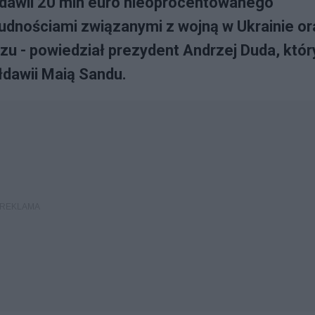
łdawii 20 mln euro nieoprocentowanego
trudnościami związanymi z wojną w Ukrainie or
zu - powiedział prezydent Andrzej Duda, któr
łdawii Maią Sandu.