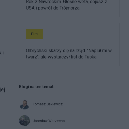
Rok z Nawrockim. Głośne weta, sojusz z
USA i powrót do Trójmorza
Film
Olbrychski skarży się na rząd. "Napluł mi w
 i
twarz", ale wystarczył list do Tuska
Blogi na ten temat
jej
Tomasz Sakiewicz
Jarosław Warzecha