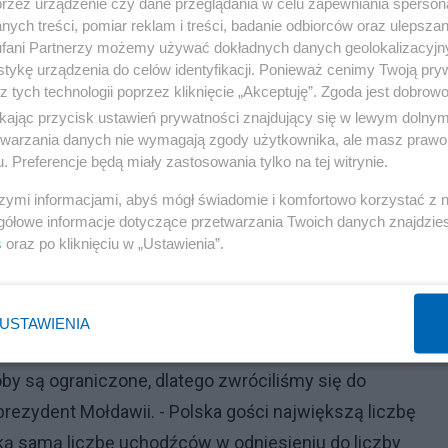
przez urządzenie czy dane przeglądania w celu zapewniania sperson
Reklama
ych treści, pomiar reklam i treści, badanie odbiorców oraz ulepszan
fani Partnerzy możemy używać dokładnych danych geolokalizacyjn
i na arenie międzynarodowej. Ocenił też, że Mołdawia,
tykę urządzenia do celów identyfikacji. Ponieważ cenimy Twoją pry
z tych technologii poprzez kliknięcie „Akceptuję”. Zgoda jest dobro
 i "choć nie jest krajem wielkiego przemysłu i
ikając przycisk ustawień prywatności znajdujący się w lewym dolny
etwarzania danych nie wymagają zgody użytkownika, ale masz prawo 
. Preferencje będą miały zastosowania tylko na tej witrynie.
liczbę uchodźców w odniesieniu do liczb
szymi informacjami, abyś mógł świadomie i komfortowo korzystać z
gółowe informacje dotyczące przetwarzania Twoich danych znajdzi
s
oraz po kliknięciu w „Ustawienia”.
nt Sandu odniosła się do kwestii uchodźców, którzy
ski i Mołdawii. Sandu powiedziała, że do Mołdawii przyb
USTAWIENIA
sób, z których ponad 100 tys. wciąż pozostaje w jej kra
by są ograniczone, dlatego zwróciliśmy się do
ezydent Mołdawii. - Polska gości największą liczbę
ką samą liczbę uchodźców w odniesieniu do liczby