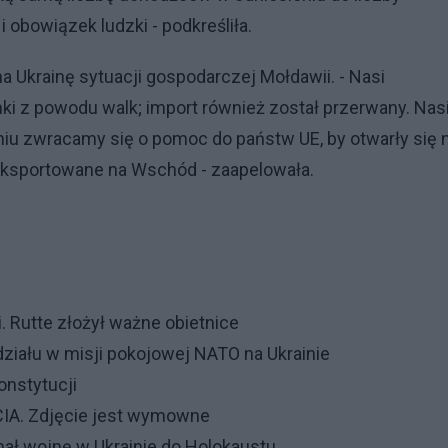
obowiązek ludzki - podkreśliła.
a Ukrainę sytuacji gospodarczej Mołdawii. - Nasi
i z powodu walk; import również został przerwany. Nas
eniu zwracamy się o pomoc do państw UE, by otwarły się 
 eksportowane na Wschód - zaapelowała.
 Rutte złożył ważne obietnice
ziału w misji pokojowej NATO na Ukrainie
onstytucji
CIA. Zdjęcie jest wymown
e
nał wojnę w Ukrainie do Holokaustu