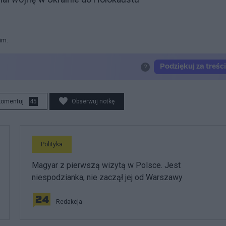
im.
komentuj
45
Obserwuj notkę
Polityka
Magyar z pierwszą wizytą w Polsce. Jest
niespodzianka, nie zaczął jej od Warszawy
Redakcja