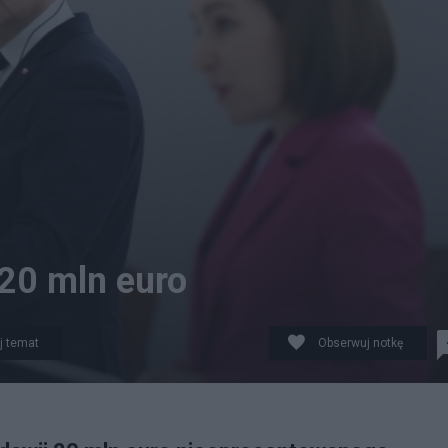
20 mln euro
j temat
Obserwuj notkę
 Sandu, fot. PAP/Leszek Szymański