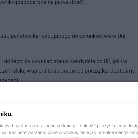
yniki gospodarcze na przyszłość".
atusu państwa kandydującego do członkostwa w Unii
i do tego, by uzyskać status kandydata do UE, jak i w
 że Polska wspiera te aspiracje od początku. Jesteśmy
ezydent.
twa w UE dotyczy nie tylko Mołdawii, ale też Ukrainy i
cydowany powinna powiedzieć "tak", tym państwom, które
niku,
 zdeterminowane do tego, by stać się członkami wielkiej
fanych partnerów oraz inne podmioty z salon24.pl uzyskujemy dost
j - powiedział Duda.
niu oraz przetwarzamy dane osobowe, takie jak unikalne identyfikat