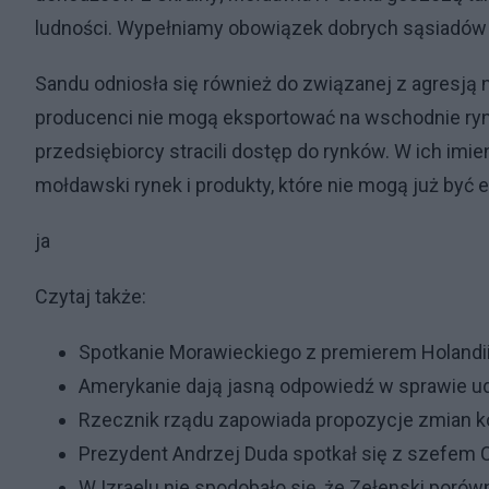
ludności. Wypełniamy obowiązek dobrych sąsiadów i 
Sandu odniosła się również do związanej z agresją n
producenci nie mogą eksportować na wschodnie rynk
przedsiębiorcy stracili dostęp do rynków. W ich imi
mołdawski rynek i produkty, które nie mogą już być
ja
Czytaj także:
Spotkanie Morawieckiego z premierem Holandii.
Amerykanie dają jasną odpowiedź w sprawie ud
Rzecznik rządu zapowiada propozycje zmian k
Prezydent Andrzej Duda spotkał się z szefem 
W Izraelu nie spodobało się, że Zełenski porów