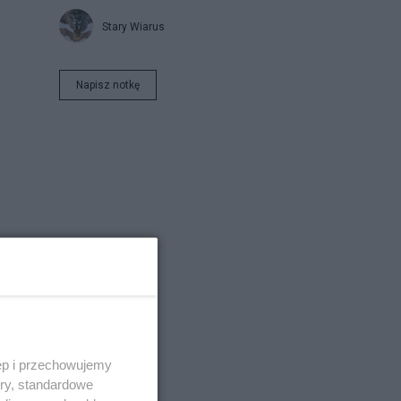
Stary Wiarus
Napisz notkę
ęp i przechowujemy
ory, standardowe