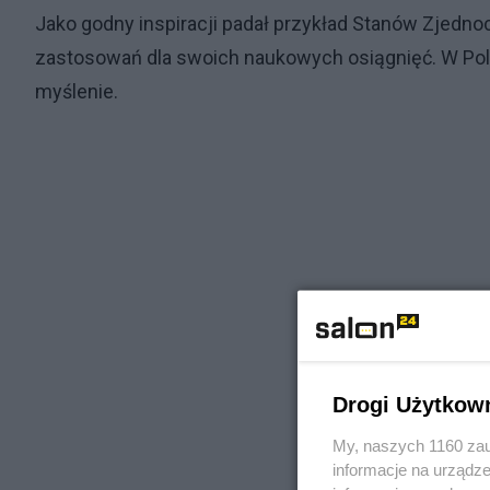
Jako godny inspiracji padał przykład Stanów Zjedn
zastosowań dla swoich naukowych osiągnięć. W Polsc
myślenie.
Drogi Użytkow
My, naszych 1160 zau
informacje na urządze