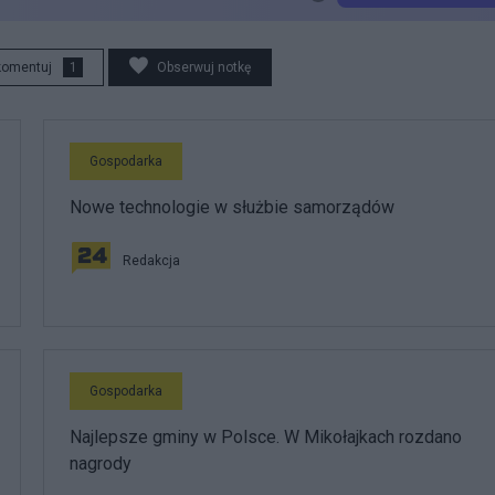
komentuj
1
Obserwuj notkę
Gospodarka
Nowe technologie w służbie samorządów
Redakcja
Gospodarka
Najlepsze gminy w Polsce. W Mikołajkach rozdano
nagrody