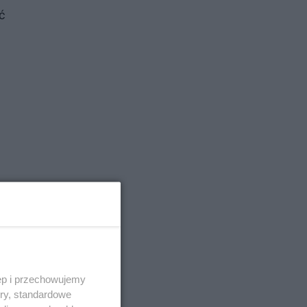
ć
ęp i przechowujemy
ory, standardowe