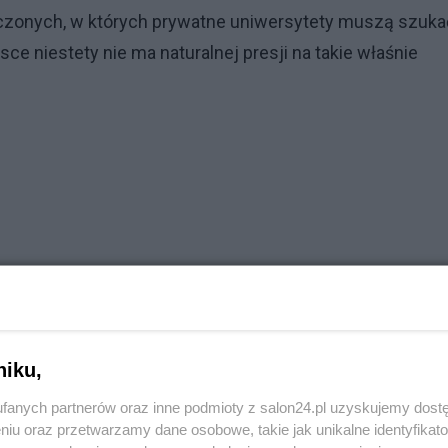
oczonych, w których prywatne uniwersytety muszą szuka
e niestety nie ma naturalnej presji na takie właśnie
niku,
fanych partnerów oraz inne podmioty z salon24.pl uzyskujemy dost
niu oraz przetwarzamy dane osobowe, takie jak unikalne identyfikat