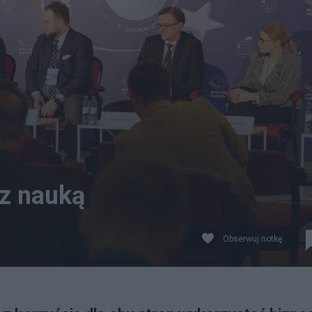
 z nauką
Obserwuj notkę
jskiego Kongresu Samorządów. Fot. Salon24