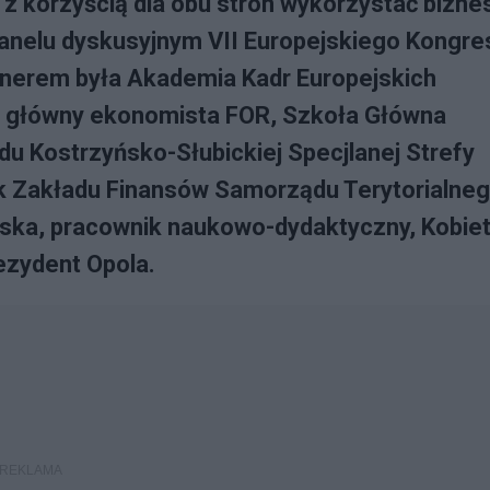
 z korzyścią dla obu stron wykorzystać bizne
 panelu dyskusyjnym VII Europejskiego Kongre
nerem była Akademia Kadr Europejskich
 i główny ekonomista FOR, Szkoła Główna
du Kostrzyńsko-Słubickiej Specjlanej Strefy
k Zakładu Finansów Samorządu Terytorialneg
ska, pracownik naukowo-dydaktyczny, Kobie
ezydent Opola.