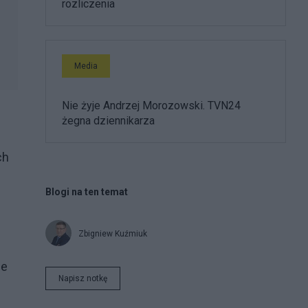
rozliczenia
Media
Nie żyje Andrzej Morozowski. TVN24
żegna dziennikarza
ch
Blogi na ten temat
Zbigniew Kuźmiuk
le
Napisz notkę