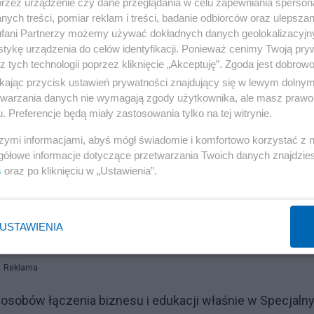
przez urządzenie czy dane przeglądania w celu zapewniania sperson
ych treści, pomiar reklam i treści, badanie odbiorców oraz ulepszan
fani Partnerzy możemy używać dokładnych danych geolokalizacyjn
tykę urządzenia do celów identyfikacji. Ponieważ cenimy Twoją pry
z tych technologii poprzez kliknięcie „Akceptuję”. Zgoda jest dobro
ikając przycisk ustawień prywatności znajdujący się w lewym dolny
etwarzania danych nie wymagają zgody użytkownika, ale masz prawo 
. Preferencje będą miały zastosowania tylko na tej witrynie.
idząc, że ich praca zostaje bezpośrednio wykorzystana 
szymi informacjami, abyś mógł świadomie i komfortowo korzystać z
eden z panelistów.
gółowe informacje dotyczące przetwarzania Twoich danych znajdzi
s
oraz po kliknięciu w „Ustawienia”.
ie panelu była konieczność zagwarantowania polskiemu
wiązań podatkowych motywujących do finansowego
USTAWIENIA
ć miejsce w przypadku nowych regulacji podatkowych.
Reklama
osobów łączenia biznesu i edukacji właśnie w Specjaln