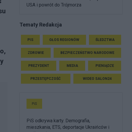
s
USA i powrót do Trójmorza
su
Tematy Redakcja
PIS
GŁOS REGIONÓW
ŚLEDZTWA
o,
ZDROWIE
BEZPIECZEŃSTWO NARODOWE
ty
PREZYDENT
MEDIA
PIENIĄDZE
PRZESTĘPCZOŚĆ
WIDEO SALON24
PiS
PiS odkrywa karty. Demografia,
mieszkania, ETS, deportacje Ukraińców i