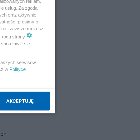
alizowanych reklam,
ie usług. Za zgodą
ych oraz aktywnie
watność, prosimy o
wolna i zawsze możesz
m rogu strony
.
sprzeciwić się
w
 naszych serwisów
esz w
Polityce
AKCEPTUJĘ
ych