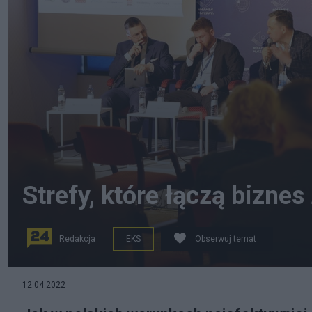
Strefy, które łączą biznes
Redakcja
EKS
Obserwuj temat
Dyskusja o relacjach biznesu z nauką podczas Europe
12.04.2022