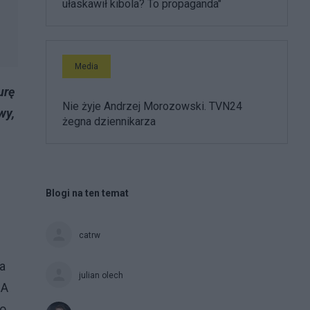
ułaskawił kibola? To propaganda"
Media
urę
Nie żyje Andrzej Morozowski. TVN24
wy,
żegna dziennikarza
Blogi na ten temat
catrw
a
julian olech
SA
zo