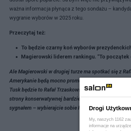
ważna informacja płynąca z tego sondażu – kandy
wygranie wyborów w 2025 roku.
Przeczytaj też:
To będzie czarny koń wyborów prezydenckic
Magierowski liderem rankingu. "To początek 
Ale Magierowski w drugiej turze ma spotkać się z Raf
Amerykanie będą mocno promować konkretne nurty w po
Tusk będzie to Rafał Trzaskowski, z którym spotkał s
strony konserwatywnej bardziej otoczenie Andrzeja
sygnałem – wybierajcie sobie PiS, bądź PO, ale nasz
Drogi Użytkow
My, naszych 1162 zau
informacje na urządze