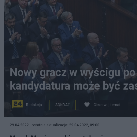
Nowy gracz w wyścigu po 
kandydatura może być z
Redakcja
SONDAŻ
Obserwuj temat
Bardzo ciekawe jest, dlaczego autorzy sondażu umieśc
29.04.2022 , ostatnia aktualizacja: 29.04.2022, 09:00
Morawieckiego - mówi dr Andrzej Anusz Fot. PAP/Piot