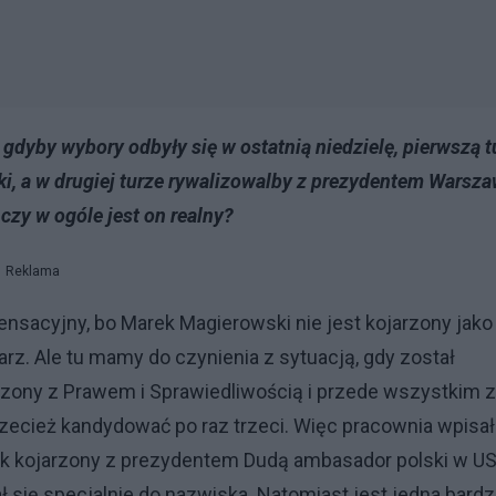
 gdyby wybory odbyły się w ostatnią niedzielę, pierwszą t
, a w drugiej turze rywalizowalby z prezydentem Warsza
czy w ogóle jest on realny?
Reklama
nsacyjny, bo Marek Magierowski nie jest kojarzony jako
karz. Ale tu mamy do czynienia z sytuacją, gdy został
rzony z Prawem i Sprawiedliwością i przede wszystkim z
ecież kandydować po raz trzeci. Więc pracownia wpisał
iek kojarzony z prezydentem Dudą ambasador polski w U
ł się specjalnie do nazwiska. Natomiast jest jedna bard