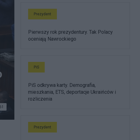
Prezydent
Pierwszy rok prezydentury. Tak Polacy
oceniają Nawrockiego
PiS
o
PiS odkrywa karty. Demografia,
mieszkania, ETS, deportacje Ukraińców i
rozliczenia
61
usza
Prezydent