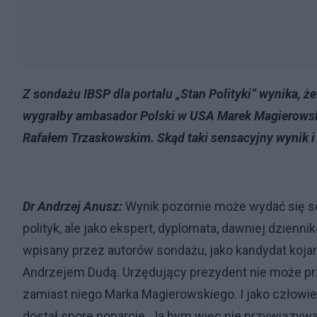
Z sondażu IBSP dla portalu „Stan Polityki” wynika, że
wygrałby ambasador Polski w USA Marek Magierowski
Rafałem Trzaskowskim. Skąd taki sensacyjny wynik i 
Dr Andrzej Anusz:
Wynik pozornie może wydać się se
polityk, ale jako ekspert, dyplomata, dawniej dzienni
wpisany przez autorów sondażu, jako kandydat koja
Andrzejem Dudą. Urzędujący prezydent nie może prz
zamiast niego Marka Magierowskiego. I jako człow
dostał spore poparcie. Ja bym więc nie przywiązywa