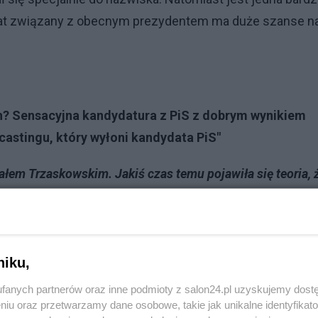
dat związany z obecnym prezydentem ma duże szanse n
h? Sensacyjna kandydatura z PiS z dobrym wynikiem
castingu, który wyłoni kandydata PiS"
ałem Trzaskowskim. Jakiś czas temu pojawiła się teoria, 
lskiej polityce. Ze strony liberalnej bardziej niż Donal
ię prezydent Biden podczas wizyty w Polsce. Z kolei ze
 Dudy. Czy taki dobór kandydatów w sondażu może być
e błogosławieństwo mają ci konkretni ludzie?
niku,
fanych partnerów oraz inne podmioty z salon24.pl uzyskujemy dost
Reklama
niu oraz przetwarzamy dane osobowe, takie jak unikalne identyfikat