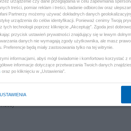
przez urządzenie czy dane przeglądania w celu zapewniania sperson
rdziej skomplikowana. To polityk, który nieznacznie
ych treści, pomiar reklam i treści, badanie odbiorców oraz ulepszan
entem Andrzejem Dudą. Faktycznie jest w USA, spotkał
fani Partnerzy możemy używać dokładnych danych geolokalizacyjn
tykę urządzenia do celów identyfikacji. Ponieważ cenimy Twoją pry
, bo jest prezydentem stolicy, która przyjęła najwięcej
z tych technologii poprzez kliknięcie „Akceptuję”. Zgoda jest dobro
 Obywatelskiej na prezydenta. Donald Tusk powiedział ju
ikając przycisk ustawień prywatności znajdujący się w lewym dolny
etwarzania danych nie wymagają zgody użytkownika, ale masz prawo 
ą. Natomiast w przypadku Marka Magierowskiego ewident
. Preferencje będą miały zastosowania tylko na tej witrynie.
m w USA, wcześniej był w Izraelu. Do tego jest kojarzo
szymi informacjami, abyś mógł świadomie i komfortowo korzystać z
je z Waszyngtonem. Natomiast bardzo ciekawe jest,
gółowe informacje dotyczące przetwarzania Twoich danych znajdzi
gierowskiego, a nie na przykład Mateusza Morawieckieg
s
oraz po kliknięciu w „Ustawienia”.
ak do tej kandydatury nie przywiązywał. Pamiętamy, gdy
andydatura Tomasza Lisa. I to mu bynajmniej nie pomogło.
USTAWIENIA
ręgach przez informacje o rzekomym kandydowaniu tak
wideo)