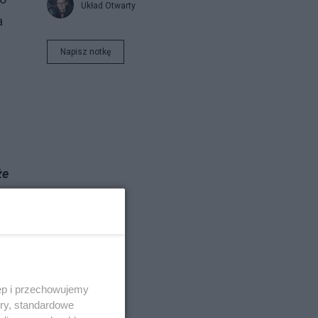
Układ Otwarty
a
Napisz notkę
że
d
ęp i przechowujemy
ory, standardowe