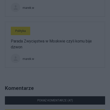
marek.w
Polityka
Parada Zwycięstwa w Moskwie czyli komu bije
dzwon
marek.w
Komentarze
POKAŻ KOMENTARZE (47)