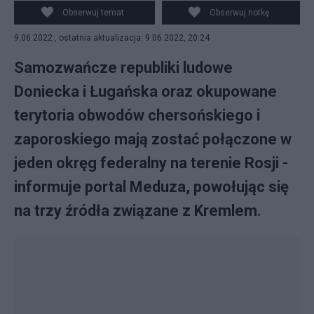
w projekcie "Active Citizen", zagłosowała za nazwaniem
Obserwuj temat
Obserwuj notkę
nienazwanego terenu w pobliżu ambasady USA
9.06.2022 , ostatnia aktualizacja: 9.06.2022, 20:24
imieniem Donieckiej Republiki Ludowej. Fot.
PAP/EPA/MIKHAIL METZEL / KREMLIN POOL / SPUTNIK
Samozwańcze republiki ludowe
Doniecka i Ługańska oraz okupowane
terytoria obwodów chersońskiego i
zaporoskiego mają zostać połączone w
jeden okręg federalny na terenie Rosji -
informuje portal Meduza, powołując się
na trzy źródła związane z Kremlem.