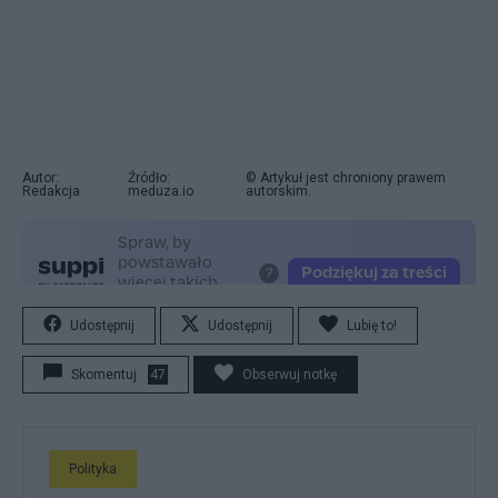
Autor:
Źródło:
© Artykuł jest chroniony prawem
Redakcja
meduza.io
autorskim.
Udostępnij
Udostępnij
Lubię to!
Skomentuj
47
Obserwuj notkę
Polityka