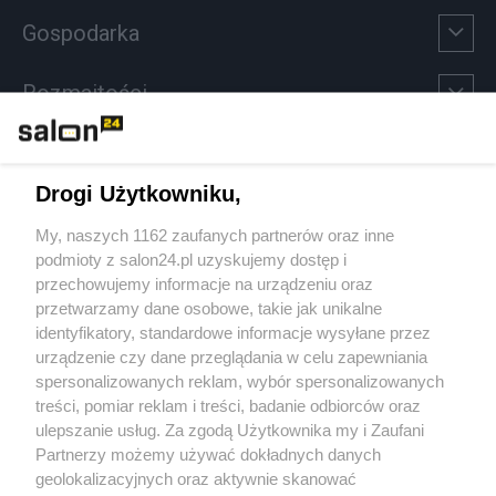
Gospodarka
Rozmaitości
Technologie
Drogi Użytkowniku,
Sport
My, naszych 1162 zaufanych partnerów oraz inne
podmioty z salon24.pl uzyskujemy dostęp i
Społeczeństwo
przechowujemy informacje na urządzeniu oraz
przetwarzamy dane osobowe, takie jak unikalne
Kultura
identyfikatory, standardowe informacje wysyłane przez
urządzenie czy dane przeglądania w celu zapewniania
spersonalizowanych reklam, wybór spersonalizowanych
treści, pomiar reklam i treści, badanie odbiorców oraz
ulepszanie usług. Za zgodą Użytkownika my i Zaufani
X
Facebook
Instagram
Youtube
Partnerzy możemy używać dokładnych danych
geolokalizacyjnych oraz aktywnie skanować