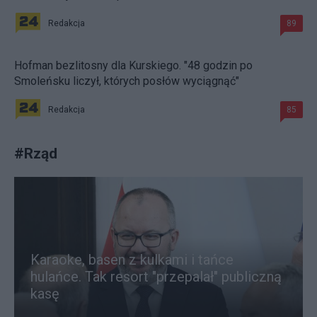
Redakcja
89
Hofman bezlitosny dla Kurskiego. "48 godzin po
Smoleńsku liczył, których posłów wyciągnąć"
Redakcja
85
#
Rząd
Karaoke, basen z kulkami i tańce
hulańce. Tak resort "przepalał" publiczną
kasę