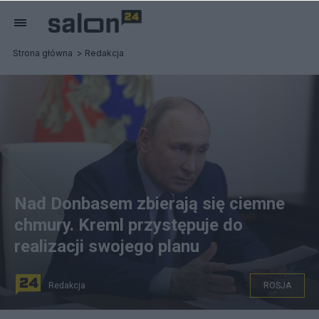
Strona główna
Redakcja
Nad Donbasem zbierają się ciemne
chmury. Kreml przystępuje do
realizacji swojego planu
Redakcja
ROSJA
Większość mieszkańców Moskwy, którzy wzięli udział