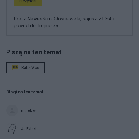
Prezydent
Rok z Nawrockim. Głośne weta, sojusz z USA i
powrót do Trójmorza
Piszą na ten temat
Rafał Woś
Blogi na ten temat
marek.w
Ja Falski