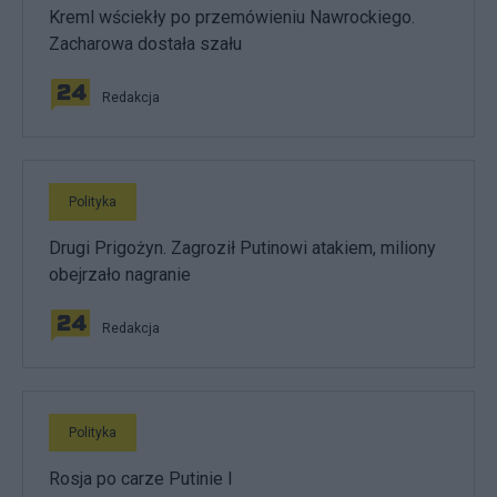
Kreml wściekły po przemówieniu Nawrockiego.
Zacharowa dostała szału
Redakcja
Polityka
Drugi Prigożyn. Zagroził Putinowi atakiem, miliony
obejrzało nagranie
Redakcja
Polityka
Rosja po carze Putinie I