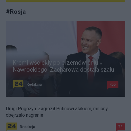
#
Rosja
Kreml wściekły po przemówieniu
Nawrockiego. Zacharowa dostała szału
Redakcja
455
Drugi Prigożyn. Zagroził Putinowi atakiem, miliony
obejrzało nagranie
Redakcja
78