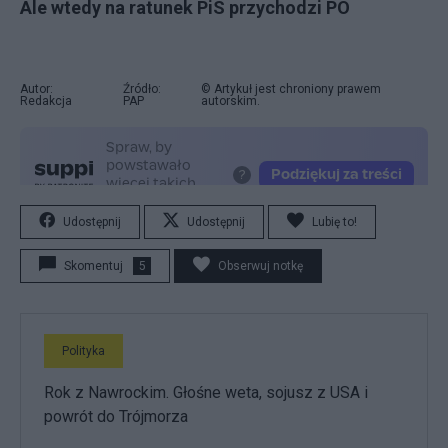
Ale wtedy na ratunek PiS przychodzi PO
Autor:
Źródło:
© Artykuł jest chroniony prawem
Redakcja
PAP
autorskim.
Udostępnij
Udostępnij
Lubię to!
Skomentuj
5
Obserwuj notkę
Polityka
Rok z Nawrockim. Głośne weta, sojusz z USA i
powrót do Trójmorza