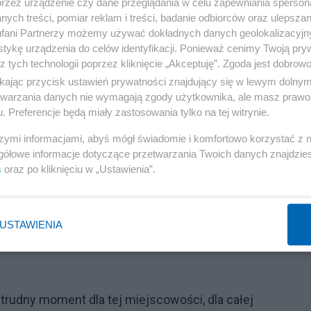
przez urządzenie czy dane przeglądania w celu zapewniania sperson
ych treści, pomiar reklam i treści, badanie odbiorców oraz ulepszan
fani Partnerzy możemy używać dokładnych danych geolokalizacyjn
tykę urządzenia do celów identyfikacji. Ponieważ cenimy Twoją pry
z tych technologii poprzez kliknięcie „Akceptuję”. Zgoda jest dobro
ikając przycisk ustawień prywatności znajdujący się w lewym dolny
etwarzania danych nie wymagają zgody użytkownika, ale masz prawo 
. Preferencje będą miały zastosowania tylko na tej witrynie.
szymi informacjami, abyś mógł świadomie i komfortowo korzystać z
gółowe informacje dotyczące przetwarzania Twoich danych znajdzi
s
oraz po kliknięciu w „Ustawienia”.
USTAWIENIA
 trudny moment dla tej miejscowości, dla całej