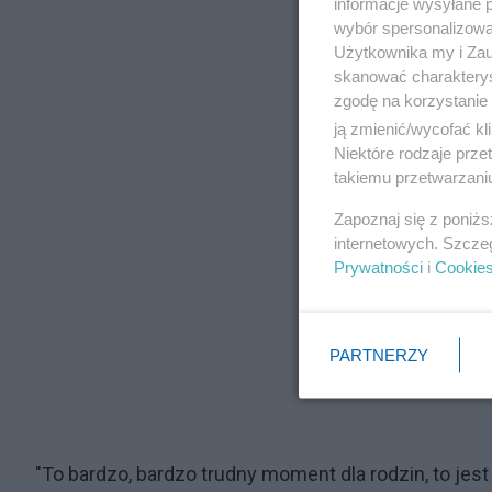
informacje wysyłane 
wybór spersonalizowan
Użytkownika my i Zau
skanować charakterys
zgodę na korzystanie 
ją zmienić/wycofać kl
Niektóre rodzaje prz
takiemu przetwarzaniu
Zapoznaj się z poniż
internetowych. Szcze
Prywatności
i
Cookie
PARTNERZY
"To bardzo, bardzo trudny moment dla rodzin, to jest