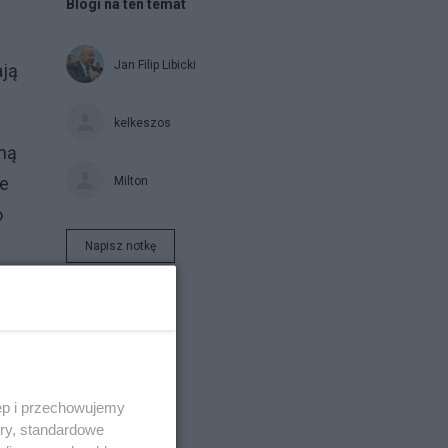
Blogi na ten temat
Jan Filip Libicki
ają
kelkeszos
dną
ie
Milton
o
Napisz notkę
ęp i przechowujemy
ory, standardowe