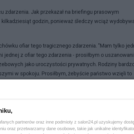
u zdarzenia. Jak przekazał na briefingu prasowym
 kilkadziesiąt godzin, ponieważ śledczy wciąż wydobyw
chówku ofiar tego tragicznego zdarzenia. "Mam tylko je
i jednej z ofiar tego zdarzenia - prosiłbym o uszanowan
rzebowych jako uroczystości prywatnych. Rodziny bardz
ższymi w spokoju. Prosiłbym, żebyście państwo wzięli to
oment
niku,
fanych partnerów oraz inne podmioty z salon24.pl uzyskujemy dost
niu oraz przetwarzamy dane osobowe, takie jak unikalne identyfikat