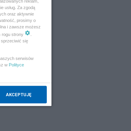
alizowanych reklam,
ie usług. Za zgodą
ych oraz aktywnie
watność, prosimy o
wolna i zawsze możesz
m rogu strony
.
sprzeciwić się
 naszych serwisów
esz w
Polityce
AKCEPTUJĘ