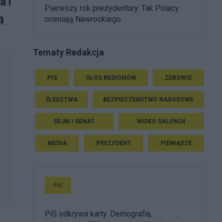
a i
Pierwszy rok prezydentury. Tak Polacy
ą
oceniają Nawrockiego
Tematy Redakcja
PIS
GŁOS REGIONÓW
ZDROWIE
ŚLEDZTWA
BEZPIECZEŃSTWO NARODOWE
SEJM I SENAT
WIDEO SALON24
MEDIA
PREZYDENT
PIENIĄDZE
PiS
PiS odkrywa karty. Demografia,