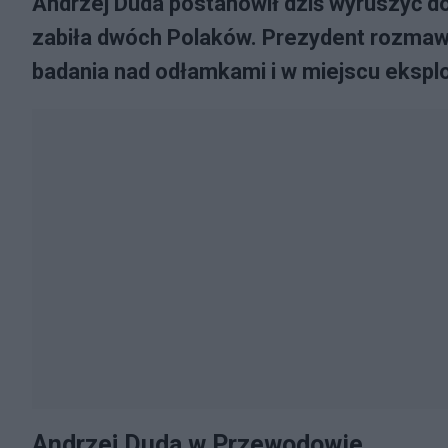
Andrzej Duda postanowił dziś wyruszyć d
zabiła dwóch Polaków. Prezydent rozmawi
badania nad odłamkami i w miejscu eksplo
Andrzej Duda w Przewodowie