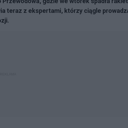
o Przewodowa, gdzie we wtorek spadła rakiet
a teraz z ekspertami, którzy ciągle prowadz
zji.