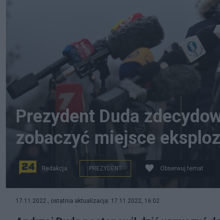
Prezydent Duda zdecydow
zobaczyć miejsce eksploz
Redakcja
PREZYDENT
Obserwuj temat
Prezydent RP Andrzej Duda (C) podczas konferencji p
17.11.2022 , ostatnia aktualizacja: 17.11.2022, 16:02