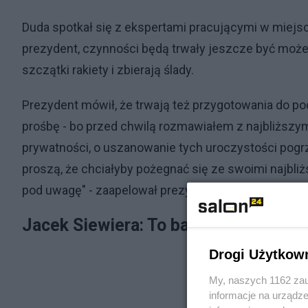
Duda spotkał się z ekspertami pracującymi w miejsc
prezydent, czynności będą trwały jeszcze być może
szczątki rakiety i zbierają ślady.
Prezydent mówił, że trwają też przygotowania do po
prośbę - bo przed chwilą rozmawiałem z najbliższym
prywatności, o uszanowanie tych uroczystości pog
proszą, że chciałyby pożegnać się ze swoimi najbli
pod uwagę" - zaapelował prezydent.
Jacek Siewiera: To bardzo trudny m
Drogi Użytkow
My, naszych 1162 zau
informacje na urządze