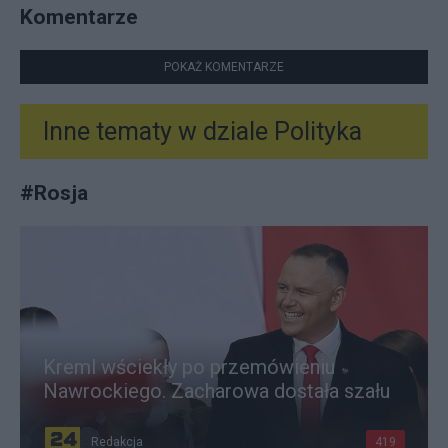
Komentarze
POKAŻ KOMENTARZE
Inne tematy w dziale
Polityka
#
Rosja
Kreml wściekły po przemówieniu
Nawrockiego. Zacharowa dostała szału
Redakcja
419