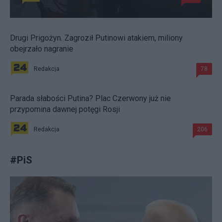
Drugi Prigożyn. Zagroził Putinowi atakiem, miliony
obejrzało nagranie
Redakcja
78
Parada słabości Putina? Plac Czerwony już nie
przypomina dawnej potęgi Rosji
Redakcja
206
#
PiS