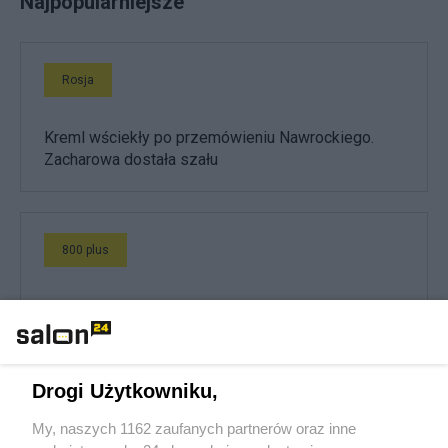
Najpopularniejsze
Rosja
Kreml wściekły po przemówieniu Nawrockiego.
Zacharowa dostała szału
800 plus
Morawiecki proponuje 3600 plus zamiast 800
złotych. Środki dla rodzin byłyby ogromne
Drogi Użytkowniku,
PiS
My, naszych 1162 zaufanych partnerów oraz inne