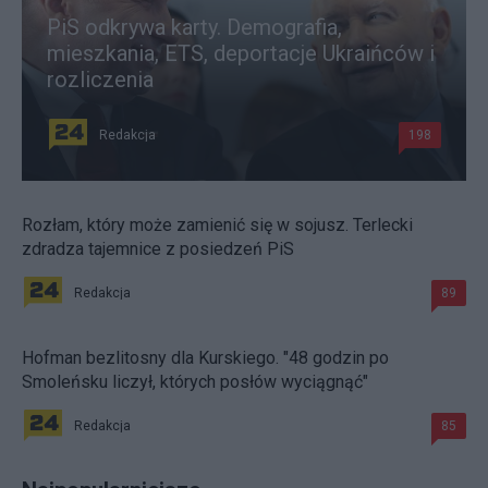
PiS odkrywa karty. Demografia,
mieszkania, ETS, deportacje Ukraińców i
rozliczenia
Redakcja
198
Rozłam, który może zamienić się w sojusz. Terlecki
zdradza tajemnice z posiedzeń PiS
Redakcja
89
Hofman bezlitosny dla Kurskiego. "48 godzin po
Smoleńsku liczył, których posłów wyciągnąć"
Redakcja
85