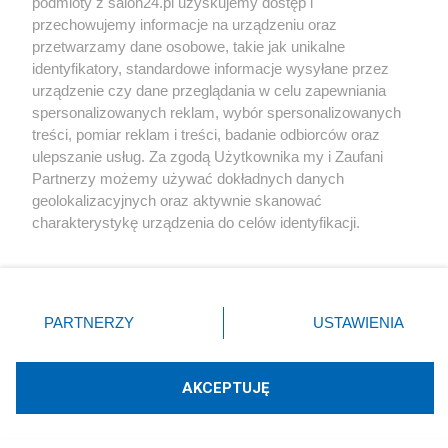
podmioty z salon24.pl uzyskujemy dostęp i
przechowujemy informacje na urządzeniu oraz
PiS odkrywa karty. Demografia, mieszkania, ETS,
przetwarzamy dane osobowe, takie jak unikalne
deportacje Ukraińców i rozliczenia
identyfikatory, standardowe informacje wysyłane przez
urządzenie czy dane przeglądania w celu zapewniania
spersonalizowanych reklam, wybór spersonalizowanych
Tematy Redakcja
treści, pomiar reklam i treści, badanie odbiorców oraz
ulepszanie usług. Za zgodą Użytkownika my i Zaufani
PIS
GŁOS REGIONÓW
ZDROWIE
Partnerzy możemy używać dokładnych danych
geolokalizacyjnych oraz aktywnie skanować
ŚLEDZTWA
BEZPIECZEŃSTWO NARODOWE
charakterystykę urządzenia do celów identyfikacji.
Ponieważ cenimy Twoją prywatność, prosimy o zgodę na
SEJM I SENAT
WIDEO SALON24
MEDIA
korzystanie z tych technologii poprzez kliknięcie
„Akceptuję”. Zgoda jest dobrowolna i zawsze możesz ją
PREZYDENT
PIENIĄDZE
zmienić/wycofać klikając przycisk ustawień prywatności
PARTNERZY
USTAWIENIA
znajdujący się w lewym dolnym rogu strony
. Niektóre
rodzaje przetwarzania danych nie wymagają zgody
użytkownika, ale masz prawo sprzeciwić się takiemu
AKCEPTUJĘ
Prezydent
przetwarzaniu. Preferencje będą miały zastosowania tylko
na tej witrynie.
Rok z Nawrockim. Głośne weta, sojusz z USA i