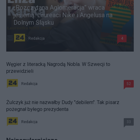
„Rozczytana Aglomeracja” wraca
jesienią. Laureaci Nike i Angelusa na
Dolnym Śląsku
Redakcja
4
Węgier z literacką Nagrodą Nobla. W Szwecji to
przewidzieli
Redakcja
52
Żulczyk już nie nazwałby Dudy "debilem". Tak pisarz
pożegnał byłego prezydenta
Redakcja
33