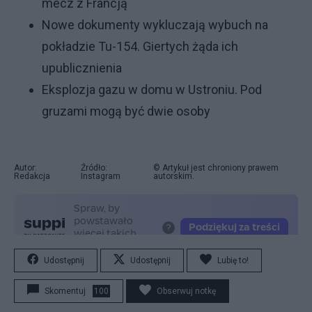
mecz z Francją
Nowe dokumenty wykluczają wybuch na
pokładzie Tu-154. Giertych żąda ich
upublicznienia
Eksplozja gazu w domu w Ustroniu. Pod
gruzami mogą być dwie osoby
Autor:
Źródło:
© Artykuł jest chroniony prawem
Redakcja
Instagram
autorskim.
Udostępnij
Udostępnij
Lubię to!
Skomentuj
100
Obserwuj notkę