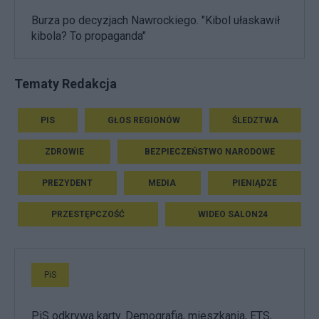
Burza po decyzjach Nawrockiego. "Kibol ułaskawił
kibola? To propaganda"
Tematy Redakcja
PIS
GŁOS REGIONÓW
ŚLEDZTWA
ZDROWIE
BEZPIECZEŃSTWO NARODOWE
PREZYDENT
MEDIA
PIENIĄDZE
PRZESTĘPCZOŚĆ
WIDEO SALON24
PiS
PiS odkrywa karty. Demografia, mieszkania, ETS,