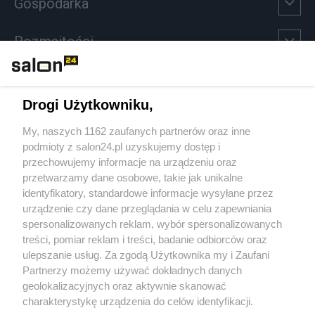
Gospodarka
Rozmaitości
Technologie
Drogi Użytkowniku,
Sport
My, naszych 1162 zaufanych partnerów oraz inne
podmioty z salon24.pl uzyskujemy dostęp i
Społeczeństwo
przechowujemy informacje na urządzeniu oraz
przetwarzamy dane osobowe, takie jak unikalne
Kultura
identyfikatory, standardowe informacje wysyłane przez
urządzenie czy dane przeglądania w celu zapewniania
spersonalizowanych reklam, wybór spersonalizowanych
treści, pomiar reklam i treści, badanie odbiorców oraz
ulepszanie usług. Za zgodą Użytkownika my i Zaufani
X
Facebook
Instagram
Youtube
Partnerzy możemy używać dokładnych danych
geolokalizacyjnych oraz aktywnie skanować
charakterystykę urządzenia do celów identyfikacji.