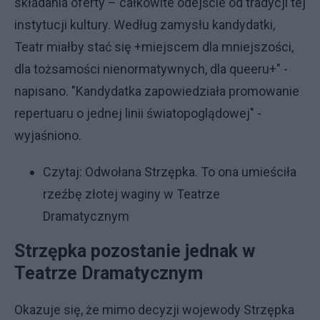
składania oferty – całkowite odejście od tradycji tej
instytucji kultury. Według zamysłu kandydatki,
Teatr miałby stać się +miejscem dla mniejszości,
dla tożsamości nienormatywnych, dla queeru+" -
napisano. "Kandydatka zapowiedziała promowanie
repertuaru o jednej linii światopoglądowej" -
wyjaśniono.
Czytaj:
Odwołana Strzępka. To ona umieściła
rzeźbę złotej waginy w Teatrze
Dramatycznym
Strzępka pozostanie jednak w
Teatrze Dramatycznym
Okazuje się, że mimo decyzji wojewody Strzępka