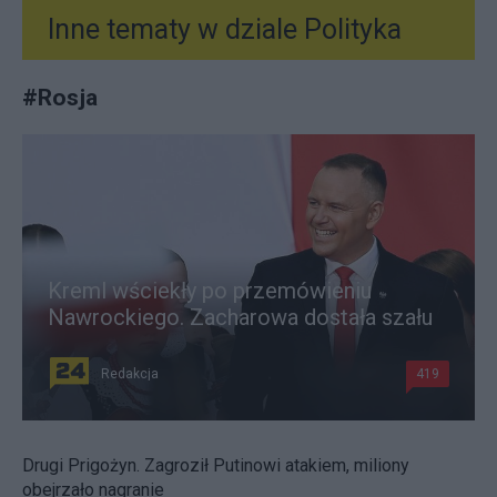
Inne tematy w dziale
Polityka
#
Rosja
Kreml wściekły po przemówieniu
Nawrockiego. Zacharowa dostała szału
Redakcja
419
Drugi Prigożyn. Zagroził Putinowi atakiem, miliony
obejrzało nagranie