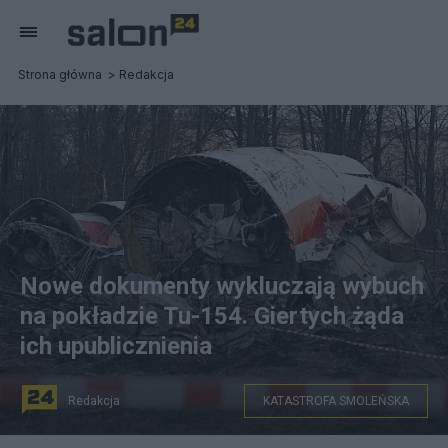
Strona główna
Redakcja
Nowe dokumenty wykluczają wybuch
na pokładzie Tu-154. Giertych żąda
ich upublicznienia
Redakcja
KATASTROFA SMOLEŃSKA
Międzynarodowi biegli: w ciałach ofiar katastrofy w