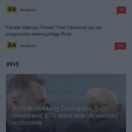
Redakcja
78
Parada słabości Putina? Plac Czerwony już nie
przypomina dawnej potęgi Rosji
Redakcja
206
#
PiS
PiS odkrywa karty. Demografia,
mieszkania, ETS, deportacje Ukraińców i
rozliczenia