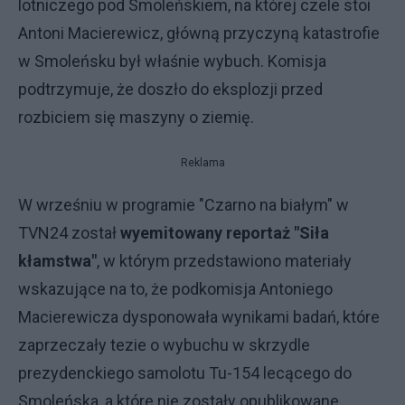
lotniczego pod Smoleńskiem, na której czele stoi
Antoni Macierewicz, główną przyczyną katastrofie
w Smoleńsku był właśnie wybuch. Komisja
podtrzymuje, że doszło do eksplozji przed
rozbiciem się maszyny o ziemię.
Reklama
W wrześniu w programie "Czarno na białym" w
TVN24 został
wyemitowany reportaż "Siła
kłamstwa"
, w którym przedstawiono materiały
wskazujące na to, że podkomisja Antoniego
Macierewicza dysponowała wynikami badań, które
zaprzeczały tezie o wybuchu w skrzydle
prezydenckiego samolotu Tu-154 lecącego do
Smoleńska, a które nie zostały opublikowane.