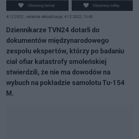
Smoleńsku brak obrażeń wskazujących na wybuch. Fot.
Obserwuj temat
Obserwuj notkę
Wikipedia
4.12.2022 , ostatnia aktualizacja: 4.12.2022, 13:43
Dziennikarze TVN24 dotarli do
dokumentów międzynarodowego
zespołu ekspertów, którzy po badaniu
ciał ofiar katastrofy smoleńskiej
stwierdzili, że nie ma dowodów na
wybuch na pokładzie samolotu Tu-154
M.