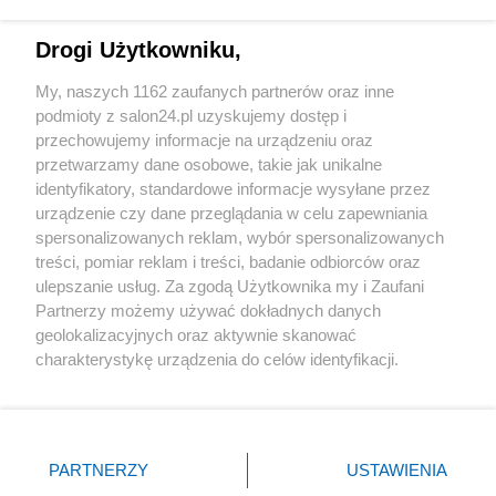
Technologie
Drogi Użytkowniku,
Sport
My, naszych 1162 zaufanych partnerów oraz inne
podmioty z salon24.pl uzyskujemy dostęp i
Społeczeństwo
przechowujemy informacje na urządzeniu oraz
przetwarzamy dane osobowe, takie jak unikalne
Kultura
identyfikatory, standardowe informacje wysyłane przez
urządzenie czy dane przeglądania w celu zapewniania
spersonalizowanych reklam, wybór spersonalizowanych
treści, pomiar reklam i treści, badanie odbiorców oraz
ulepszanie usług. Za zgodą Użytkownika my i Zaufani
X
Facebook
Instagram
Youtube
Partnerzy możemy używać dokładnych danych
geolokalizacyjnych oraz aktywnie skanować
charakterystykę urządzenia do celów identyfikacji.
Web Content Media sp. z o. o. © 2022
Ponieważ cenimy Twoją prywatność, prosimy o zgodę na
korzystanie z tych technologii poprzez kliknięcie
„Akceptuję”. Zgoda jest dobrowolna i zawsze możesz ją
Pomoc
O nas
Praca
Reklama
Kontakt
zmienić/wycofać klikając przycisk ustawień prywatności
PARTNERZY
USTAWIENIA
znajdujący się w lewym dolnym rogu strony
. Niektóre