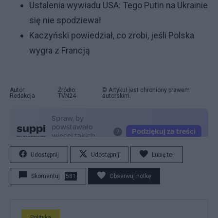
Ustalenia wywiadu USA: Tego Putin na Ukrainie
się nie spodziewał
Kaczyński powiedział, co zrobi, jeśli Polska
wygra z Francją
Autor:
Źródło:
© Artykuł jest chroniony prawem
Redakcja
TVN24
autorskim.
Udostępnij
Udostępnij
Lubię to!
Skomentuj
581
Obserwuj notkę
Polityka