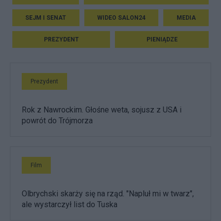
SEJM I SENAT
WIDEO SALON24
MEDIA
PREZYDENT
PIENIĄDZE
Prezydent
Rok z Nawrockim. Głośne weta, sojusz z USA i
powrót do Trójmorza
Film
Olbrychski skarży się na rząd. "Napluł mi w twarz",
ale wystarczył list do Tuska