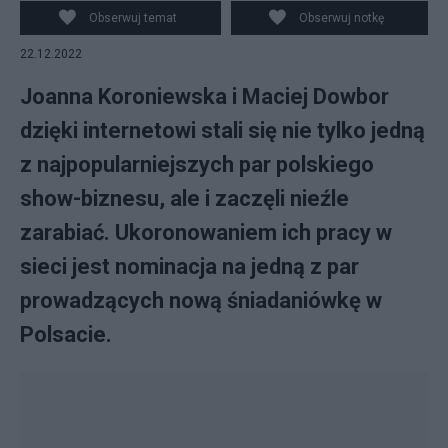
internecie, fot. Instagram/Joanna Koroniewska
Obserwuj temat
Obserwuj notkę
22.12.2022
Joanna Koroniewska i Maciej Dowbor
dzięki internetowi stali się nie tylko jedną
z najpopularniejszych par polskiego
show-biznesu, ale i zaczęli nieźle
zarabiać. Ukoronowaniem ich pracy w
sieci jest nominacja na jedną z par
prowadzących nową śniadaniówkę w
Polsacie.