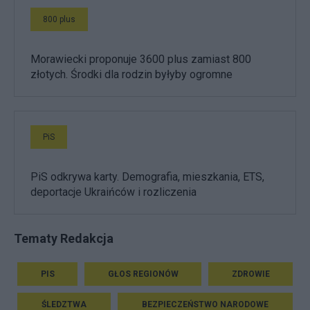
800 plus
Morawiecki proponuje 3600 plus zamiast 800
złotych. Środki dla rodzin byłyby ogromne
PiS
PiS odkrywa karty. Demografia, mieszkania, ETS,
deportacje Ukraińców i rozliczenia
Tematy Redakcja
PIS
GŁOS REGIONÓW
ZDROWIE
ŚLEDZTWA
BEZPIECZEŃSTWO NARODOWE