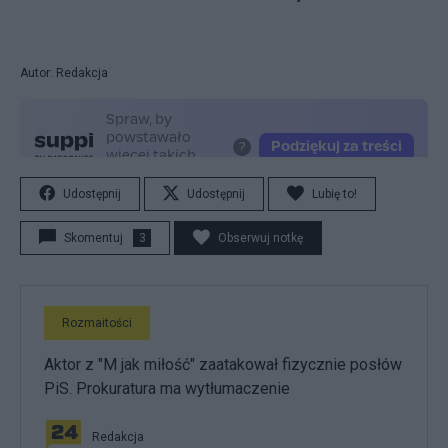
Autor: Redakcja
Udostępnij
Udostępnij
Lubię to!
Skomentuj
3
Obserwuj notkę
Rozmaitości
Aktor z "M jak miłość" zaatakował fizycznie posłów
PiS. Prokuratura ma wytłumaczenie
Redakcja