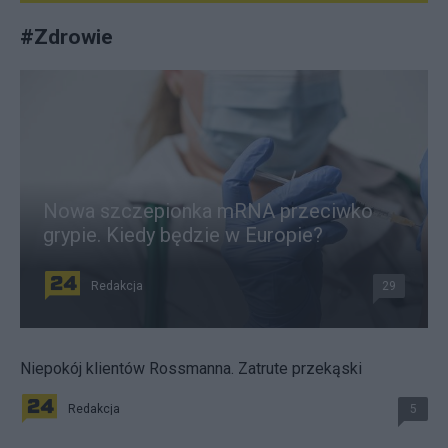
#
Zdrowie
Nowa szczepionka mRNA przeciwko
grypie. Kiedy będzie w Europie?
Redakcja
29
Niepokój klientów Rossmanna. Zatrute przekąski
Redakcja
5