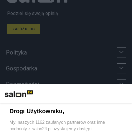
Podziel się swoją opinią
ZAŁÓŻ BLOG
Polityka
Gospodarka
Rozmaitości
Technologie
Drogi Użytkowniku,
Sport
My, naszych 1162 zaufanych partnerów oraz inne
podmioty z salon24.pl uzyskujemy dostęp i