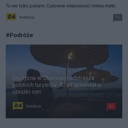
To nie tylko pokarm. Cudowne właściwości mleka matki
Redakcja
11
#
Podróże
Drożyzna w Chorwacji odstrasza
polskich turystów. Rząd apelował o
obniżki cen
Redakcja
67