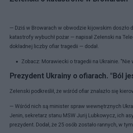
— Dziś w Browarach w obwodzie kijowskim doszło do s
katastrofy wybuchł pożar — napisał Zełenski na Tele
dokładnej liczby ofiar tragedii — dodał.
Zobacz:
Morawiecki o tragedii na Ukrainie. "N
Prezydent Ukrainy o ofiarach. "Ból je
Zełenski podkreślił, że wśród ofiar znalazło się kie
— Wśród nich są minister spraw wewnętrznych Ukra
Jenin, sekretarz stanu MSW Jurij Lubkowycz, ich as
prezydent. Dodał, że 25 osób zostało rannych, w tym 