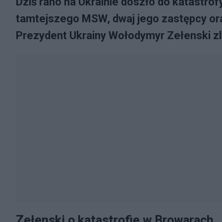
Dziś rano na Ukrainie doszło do katastrof
tamtejszego MSW, dwaj jego zastępcy oraz
Prezydent Ukrainy Wołodymyr Zełenski zl
Zełenski o katastrofie w Browarach