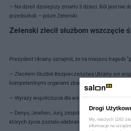
— Na dzień dzisiejszy zmarło 3 dzieci. Ból jest nie d
przedszkoli — pisze Zełenski.
Zełenski zlecił służbom wszczęcie 
Prezydent Ukrainy oznajmił, że na miejscu tragedii "
— Zleciłem Służbie Bezpieczeństwa Ukrainy we wspó
kompetentnymi organami zbadanie wszystkich okolic
— Wyrazy współczucia dla wszystkich rodzin i przyjac
Drogi Użytkow
— Denys, Jewhen, Jurij, zespół MSW... prawdziwi pa
My, naszych 1162 zau
których życie zostało odebrane tego czarnego por
informacje na urządze