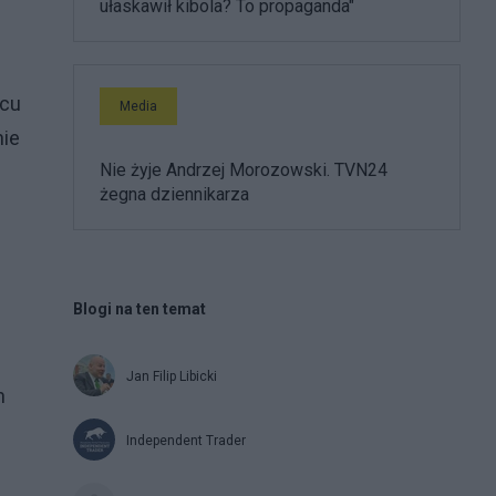
ułaskawił kibola? To propaganda"
scu
Media
nie
Nie żyje Andrzej Morozowski. TVN24
żegna dziennikarza
Blogi na ten temat
Jan Filip Libicki
n
Independent Trader