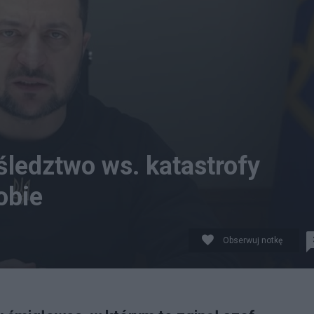
śledztwo ws. katastrofy
obie
Obserwuj notkę
 w Browarach na Ukrainie. (fot. Facebook)