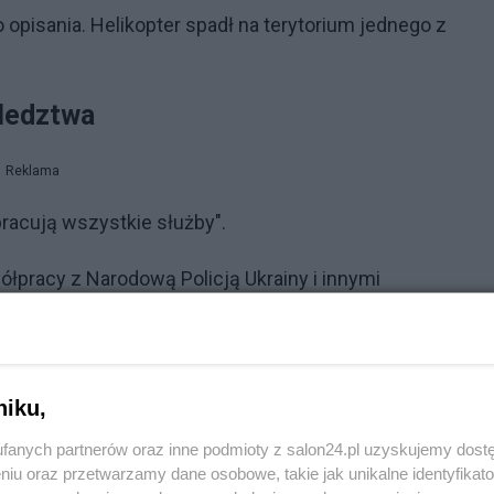
o opisania. Helikopter spadł na terytorium jednego z
śledztwa
Reklama
pracują wszystkie służby".
łpracy z Narodową Policją Ukrainy i innymi
zności zdarzenia — napisał Zełenski na Telegramie.
iół ofiar! — napisał ukraiński prezydent.
niku,
trioci Ukrainy. Niech spoczywają w pokoju! Niech wszysc
fanych partnerów oraz inne podmioty z salon24.pl uzyskujemy dost
anka, spoczywają w pokoju! — podsumował.
niu oraz przetwarzamy dane osobowe, takie jak unikalne identyfikat