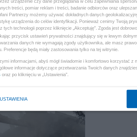
przez urządzenie czy dane przeglądania w celu zapewniania sperson
Reklama
ych treści, pomiar reklam i treści, badanie odbiorców oraz ulepszan
fani Partnerzy możemy używać dokładnych danych geolokalizacyjn
tykę urządzenia do celów identyfikacji. Ponieważ cenimy Twoją pry
z tych technologii poprzez kliknięcie „Akceptuję”. Zgoda jest dobro
ikając przycisk ustawień prywatności znajdujący się w lewym dolny
etwarzania danych nie wymagają zgody użytkownika, ale masz prawo 
. Preferencje będą miały zastosowania tylko na tej witrynie.
szymi informacjami, abyś mógł świadomie i komfortowo korzystać z
gółowe informacje dotyczące przetwarzania Twoich danych znajdzi
s
oraz po kliknięciu w „Ustawienia”.
USTAWIENIA