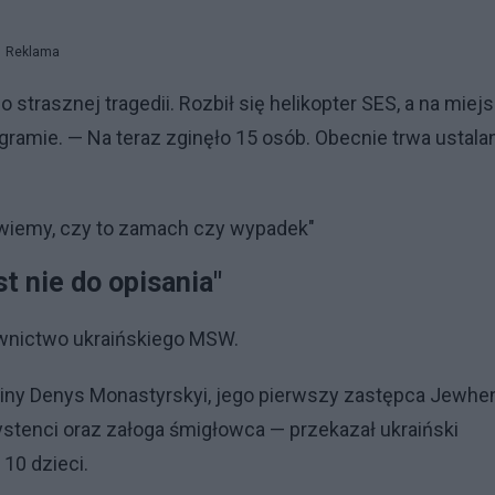
Reklama
trasznej tragedii. Rozbił się helikopter SES, a na miej
gramie. — Na teraz zginęło 15 osób. Obecnie trwa ustala
ie wiemy, czy to zamach czy wypadek"
st nie do opisania"
rownictwo ukraińskiego MSW.
iny Denys Monastyrskyi, jego pierwszy zastępca Jewhe
ystenci oraz załoga śmigłowca — przekazał ukraiński
10 dzieci.