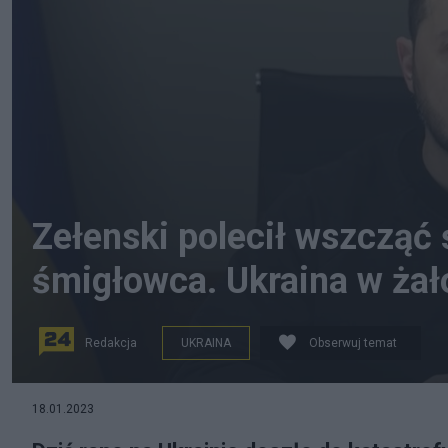
Zełenski polecił wszcząć 
śmigłowca. Ukraina w żał
Redakcja
UKRAINA
Obserwuj temat
Prezydent Ukrainy odniósł się do katastrofy śmigłowca
18.01.2023