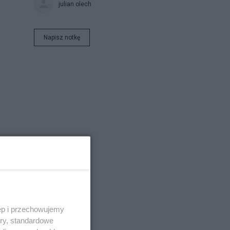
julian olech
Napisz notkę
y,
ęp i przechowujemy
ory, standardowe