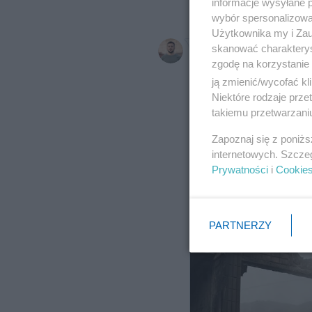
informacje wysyłane 
wybór spersonalizowan
Użytkownika my i Zau
skanować charakterys
zgodę na korzystanie 
ją zmienić/wycofać kl
Niektóre rodzaje prz
takiemu przetwarzaniu
Zapoznaj się z poniż
internetowych. Szcze
Prywatności
i
Cookie
PARTNERZY