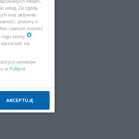
alizowanych reklam,
ie usług. Za zgodą
ych oraz aktywnie
watność, prosimy o
wolna i zawsze możesz
m rogu strony
.
sprzeciwić się
 naszych serwisów
esz w
Polityce
AKCEPTUJĘ