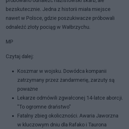
próbowano odnaleźć nazistowski skarb, ale
bezskutecznie. Jedna z historii miała miejsce
nawet w Polsce, gdzie poszukiwacze próbowali
odnaleźć złoty pociąg w Wałbrzychu.
MP
Czytaj dalej:
Koszmar w wojsku. Dowódca kompanii
zatrzymany przez żandarmerię, zarzuty są
poważne
Lekarze odmówili zgwałconej 14-latce aborcji.
"To ogromne draństwo"
Fatalny zbieg okoliczności. Awaria Jaworzna
w kluczowym dniu dla Rafako i Taurona