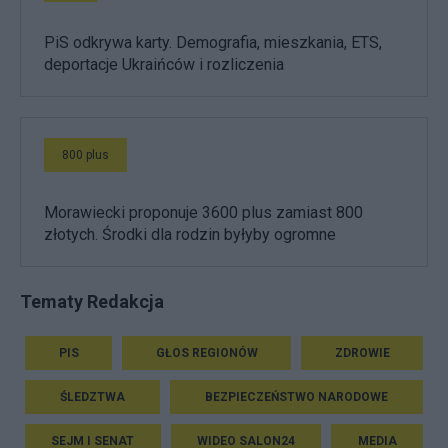
PiS odkrywa karty. Demografia, mieszkania, ETS,
deportacje Ukraińców i rozliczenia
800 plus
Morawiecki proponuje 3600 plus zamiast 800
złotych. Środki dla rodzin byłyby ogromne
Tematy Redakcja
PIS
GŁOS REGIONÓW
ZDROWIE
ŚLEDZTWA
BEZPIECZEŃSTWO NARODOWE
SEJM I SENAT
WIDEO SALON24
MEDIA