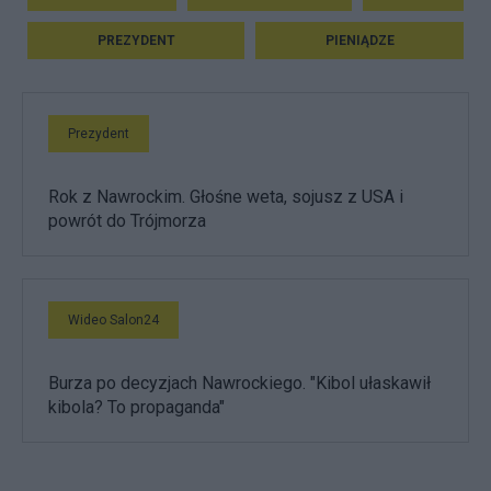
PREZYDENT
PIENIĄDZE
Prezydent
Rok z Nawrockim. Głośne weta, sojusz z USA i
powrót do Trójmorza
Wideo Salon24
Burza po decyzjach Nawrockiego. "Kibol ułaskawił
kibola? To propaganda"