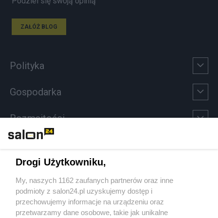
Podziel się swoją opinią
ZAŁÓŻ BLOG
Polityka
Gospodarka
Rozmaitości
Technologie
Drogi Użytkowniku,
Sport
My, naszych 1162 zaufanych partnerów oraz inne
podmioty z salon24.pl uzyskujemy dostęp i
Społeczeństwo
przechowujemy informacje na urządzeniu oraz
przetwarzamy dane osobowe, takie jak unikalne