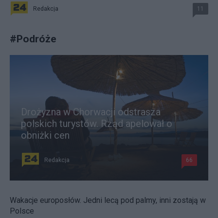
Redakcja
11
#
Podróże
Drożyzna w Chorwacji odstrasza
polskich turystów. Rząd apelował o
obniżki cen
Redakcja
66
Wakacje europosłów. Jedni lecą pod palmy, inni zostają w
Polsce