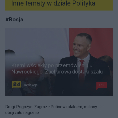
Inne tematy w dziale
Polityka
#
Rosja
Kreml wściekły po przemówieniu
Nawrockiego. Zacharowa dostała szału
Redakcja
160
Drugi Prigożyn. Zagroził Putinowi atakiem, miliony
obejrzało nagranie