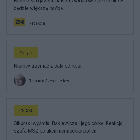
Niemiecka gazeta: dalsza zwłoka wobec Polaków
będzie większą hańbą
Redakcja
Polityka
Niemcy trzymać z dala od Rosji.
Romuald Szeremietiew
Polityka
Sikorski wyśmiał Bąkiewicza i jego córkę. Reakcja
szefa MSZ po akcji niemieckiej policji