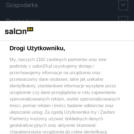
Gospodarka
Rozmaitości
Technologie
Drogi Użytkowniku,
Sport
My, naszych 1162 zaufanych partnerów oraz inne
podmioty z salon24.pl uzyskujemy dostęp i
Społeczeństwo
przechowujemy informacje na urządzeniu oraz
przetwarzamy dane osobowe, takie jak unikalne
Kultura
identyfikatory, standardowe informacje wysyłane przez
urządzenie czy dane przeglądania w celu zapewniania
spersonalizowanych reklam, wybór spersonalizowanych
treści, pomiar reklam i treści, badanie odbiorców oraz
ulepszanie usług. Za zgodą Użytkownika my i Zaufani
X
Facebook
Instagram
Youtube
Partnerzy możemy używać dokładnych danych
geolokalizacyjnych oraz aktywnie skanować
charakterystykę urządzenia do celów identyfikacji.