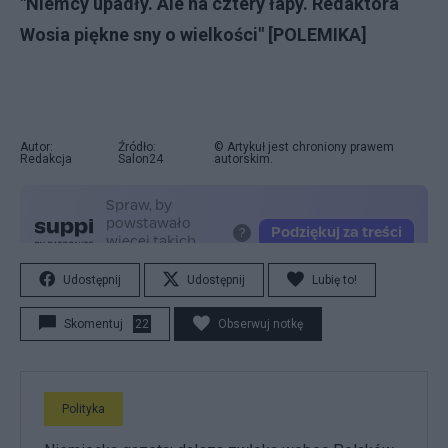
"Niemcy upadły. Ale na cztery łapy. Redaktora
Wosia piękne sny o wielkości" [POLEMIKA]
Autor:
Źródło:
© Artykuł jest chroniony prawem
Redakcja
Salon24
autorskim.
Udostępnij
Udostępnij
Lubię to!
Skomentuj
22
Obserwuj notkę
Polityka