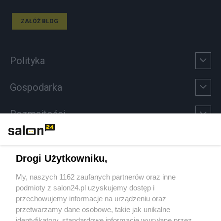
ZAŁÓŻ BLOG
Polityka
Gospodarka
Rozmaitości
Technologie
Drogi Użytkowniku,
Sport
My, naszych 1162 zaufanych partnerów oraz inne
podmioty z salon24.pl uzyskujemy dostęp i
Społeczeństwo
przechowujemy informacje na urządzeniu oraz
przetwarzamy dane osobowe, takie jak unikalne
Kultura
identyfikatory, standardowe informacje wysyłane przez