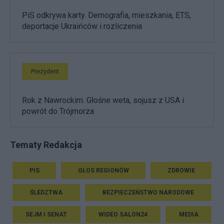
PiS odkrywa karty. Demografia, mieszkania, ETS,
deportacje Ukraińców i rozliczenia
Prezydent
Rok z Nawrockim. Głośne weta, sojusz z USA i
powrót do Trójmorza
Tematy Redakcja
PIS
GŁOS REGIONÓW
ZDROWIE
ŚLEDZTWA
BEZPIECZEŃSTWO NARODOWE
SEJM I SENAT
WIDEO SALON24
MEDIA