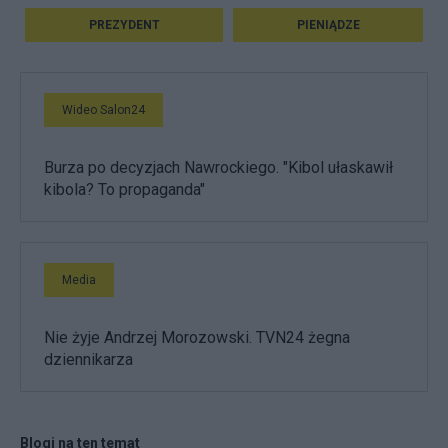
PREZYDENT
PIENIĄDZE
Wideo Salon24
Burza po decyzjach Nawrockiego. "Kibol ułaskawił
kibola? To propaganda"
Media
Nie żyje Andrzej Morozowski. TVN24 żegna
dziennikarza
Blogi na ten temat