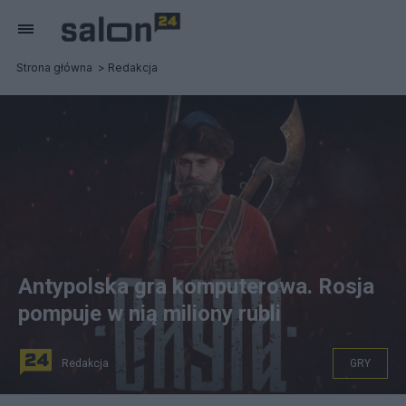
Strona główna
Redakcja
Antypolska gra komputerowa. Rosja
pompuje w nią miliony rubli
Redakcja
GRY
Screenshot ze zwiastunu gry "Smuta", fot. YouTube