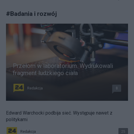
#
Badania i rozwój
Przełom w laboratorium. Wydrukowali
fragment ludzkiego ciała
Redakcja
8
Edward Warchocki podbija sieć. Występuje nawet z
politykami
Redakcja
25